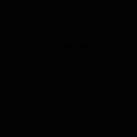
りましたが、じつは深い内省
の人で、仏教に対する...
法華三部経の要点102
観世音菩薩のような人になり
たい
...、大安心を得ることがで
1
きるのです。 ですから、あ
とのほうに「是の観世音菩薩
は、怖畏急難の中に於て能く
無畏を施す。是の故に此の娑
婆世界に、皆之を号して施無
畏者とす」とあるように、
観
音
さまは畏れない心を施...