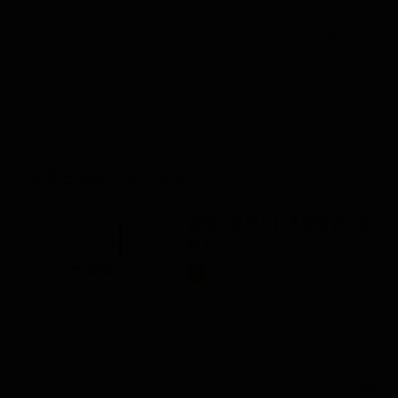
「お坊さま、このお経の教え
は、つまりわたくしも
観音
さ
まになれということでござい
ますね」 二宮金次郎・日本
（『二宮尊徳』） いま蘇る勤
労哲学...
法華三部経の要点103
真理を活用される観世音の実
践力
... 手に目のある千手観音さ
1
ま 観世音菩薩は、澄み切っ
た眼で世の動きを明らかに観
察し、「普門示現」といわれ
るようにあらゆる所に現れて
人びとを救済される実践の菩
薩です。 そのことは千手
観