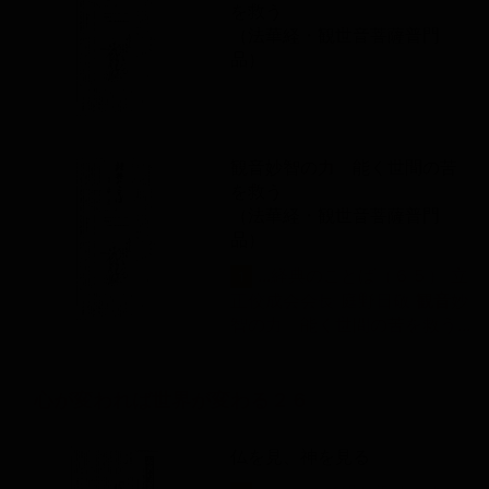
を救う
（法華経・観世音菩薩普門
品）
観音妙智の力 能く世間の苦
を救う
（法華経・観世音菩薩普門
品）
...経典のことば（６５） 立
1
正佼成会会長 庭野日敬
観音
妙
智の力 能く世間の苦を救う...
心が変われば世界が変わる２６
仏を見、神を見る