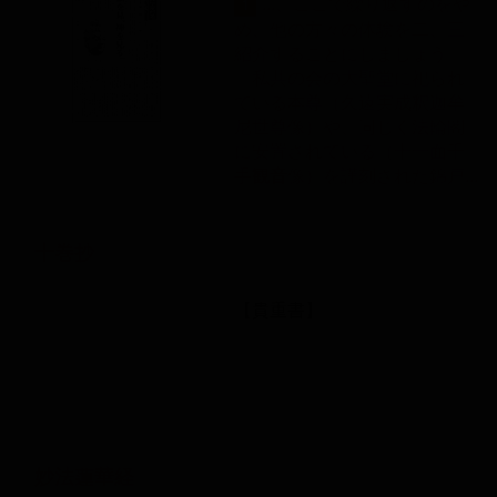
...、ここで繰り返すのをや
1
め、他の方々の体験を二、三
紹介することにしましょう。
私共の会の大聖堂に祀られ
ている本尊（久遠実成釈迦牟
尼世尊像）や、同じく法輪閣
に安置されている（十一面千
手
観音
像）を謹刻された錦戸...
十巻抄
【貴重書】
妙法蓮華経