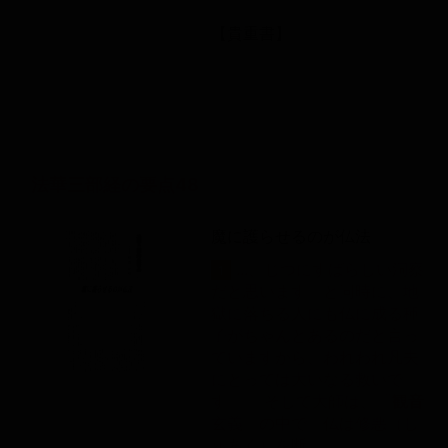
【貴重書】
法華三部経の要点48
魔に護らせるのが仏法
...、じつにすばらしい洞察
1
だと思います。と同時に、地
獄に落ちる人にも仏に成る種
子がちゃんとあるのだと言っ
ていますから、われわれ凡夫
にとっては大いなる救いで
す。 そして大師は、『
観音
玄義』の中で「仏は修悪（し
ゅあく）を断...