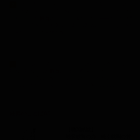
...かせていただきました。 そして今度、このホー
2
ルを考えます時に、千手観音さまをここに祀ってござい
ますが、この
観音
さまが不思議なことに――私共の大聖
堂に祀ってあります久遠実成のお釈迦さまという、あの
光背の中に四大菩薩を配...
... 皆さま、本日はまことにおめでとう存じます。
1
待ちに待ちました
観音
さまのご尊像が、きょうここに勧
請申しあげるお手配になりました。 ただいま錦戸先
生のお話を伺いますと、私どもの想像もおよばないご苦
労...
経典のことば65
【機関紙誌】
観音妙智の力 能く世間の苦