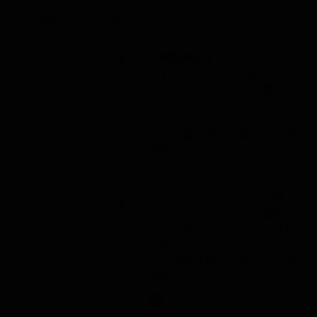
仏教者のことば65
【機関紙誌】
「お坊さま、このお経の教え
は、つまりわたくしも観音さ
まになれということでござい
ますね」
二宮金次郎・日本（『二宮
尊徳』）
「お坊さま、このお経の教え
は、つまりわたくしも観音さ
まになれということでござい
ますね」
二宮金次郎・日本（『二宮
尊徳』）
...仏教者のことば（６５）
1
立正佼成会会長 庭野日敬