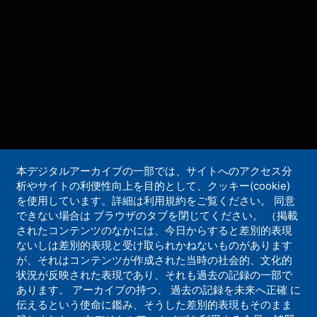
...子安
観音
さまの前を通る
1
ときも、大日如来と刻まれた
石碑の前を通るときも、必ず
おじぎをして通りました。そ
れで、村の人たちからは「あ
れはおかしな子だよ」といわ
れたものです。 ひとつに
は、校長先生の「人には...
心が変われば世界が変わる３８
本デジタルアーカイブの一部では、サイトへのアクセス分
析やサイトの利便性向上を目的として、クッキー(cookie)
先祖の霊との心の通じ合い
を使用しています。詳細は利用規約をご覧ください。 同意
できない場合は ブラウザのタブを閉じてください。 （掲載
...。（つづく） 楊柳
観音
1
されたコンテンツのなかには、今日からすると差別的表現
立像頭部（大安寺） 絵 増
ないしは差別的表現と受け取られかねないものがあります
谷直樹...
が、それはコンテンツが作成された当時の社会的、文化的
状況が反映された表現であり、それも過去の記録の一部で
あります。 アーカイブの持つ、 過去の記録を未来へ正確 に
伝えるという使命に鑑み、そうした差別的表現もそのまま