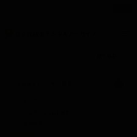
メ
ログイン
イ
ユ
ン
ー
コ
ザ
ン
Togg
テ
ー
ン
ア
ツ
カ
絞り込み
に
ウ
移
動
ン
ト
検索
メ
ニ
すべて
ュ
メタデータ(目録)検索
ー
全文検索
リセット