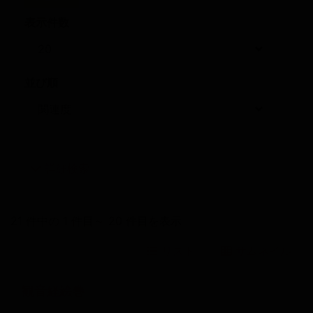
表示件数
並び順
詳細検索
21 件中の 1 件目～ 20 件目を表示
リスト
サムネイル
観音経絵巻