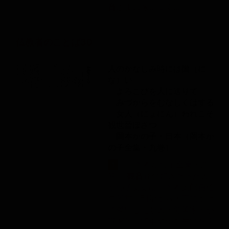
音
さまの像によく...
仏教者のことば30
人のかなしみ時には擔（に
な）い
よろこびを人に送りて
みづからをむなしくはする
女人（にょにん）われこそ
観世音ぼさつ
岡本かの子・日本（岡本か
の子全集・九巻）
...（岡本かの子全集・九
1
巻）
観音
経の好きだった人
かの子女史は、岡本太郎画伯
の母堂、明治から大正にかけ
て傑出した歌人・随筆家・小
説家として華やかな生涯を送