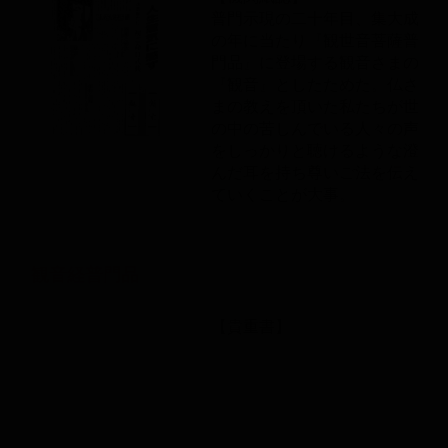
普門示現の二十年目、集大成
の年に当たり『観世音菩薩普
門品』に登場する観音さまの
『観音』としたためた。仏さ
まの教えを頂いた私たちが世
の中の苦しんでいる人々の声
をしっかりと聴けるような澄
んだ耳を持ち尊いご法を伝え
ていくことが大事。
観音経普門品
【貴重書】