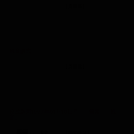
【貴重書】
観音講式
【貴重書】
佼成新聞1997年01月10日号 「簡素」「観
音」
【機関紙誌】