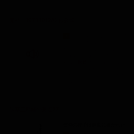
開祖（19731012A) お会式
...というものは、どこまで
4
でも、そのいろいろの問題
が、例えて申し上げますと、
方便力ということになります
れば、
観音
経にありますよう
に、三十三身を現じて法を説
くというので、わたくしども
の目の前にあらわれたところ
のすべ...
法華三部経の要点27
信仰の種子は前世に播かれた