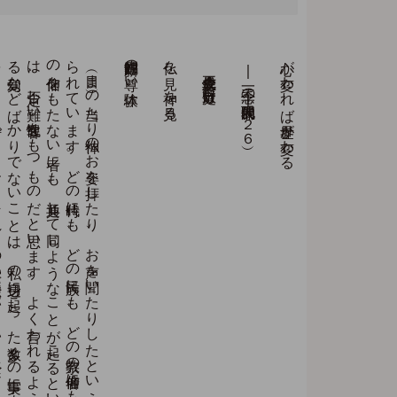
目（ま
）の
当た
り
神仏の
お
姿を
拝し
た
り
、
お
声を
聞い
た
り
し
た
と
い
う
体験は
、
古往今来無数に
伝え
ら
れ
て
い
ま
す
。
ど
の
時代に
も
、
ど
の
民族に
も
、
ど
の
宗教の
信仰者に
も
、
い
や
、
格別
の
信仰を
も
た
な
い
者に
も
、
共通し
て
同じ
よ
う
な
こ
と
が
起こ
る
と
い
う
こ
と
は
、
否定し
難い
客観性を
も
つ
も
の
だ
と
思い
ま
す
。
よ
く
言わ
れ
る
よ
う
に
、
自己暗示に
よ
る
幻覚な
ど
ば
か
り
で
な
い
こ
と
は
、
私の
身辺に
起こ
っ
た
数多く
の
事実に
よ
っ
て
も
、
自信
を
も
っ
て
断言で
き
ま
す
。
そ
れ
ら
の
事実は
（庭野日敬自伝）に
い
ろ
い
ろ
述べ
ま
し
た
の
で
、
こ
こ
で
繰り
返す
の
を
や
め
、
他の
方々の
体験を
二、
三紹介す
る
こ
と
に
し
ま
し
ょ
う
錦戸新観師の尊い体験
仏を見、神を見る
立正佼成会会長 庭野日敬
―一念三千の現代的展開―（２６）
心が変われば世界が変わる