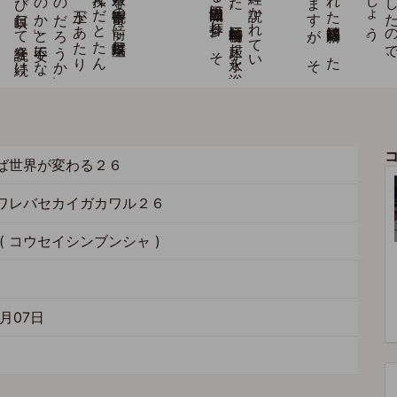
ば世界が変わる２６
ワレバセカイガカワル２６
( コウセイシンブンシャ )
2月07日