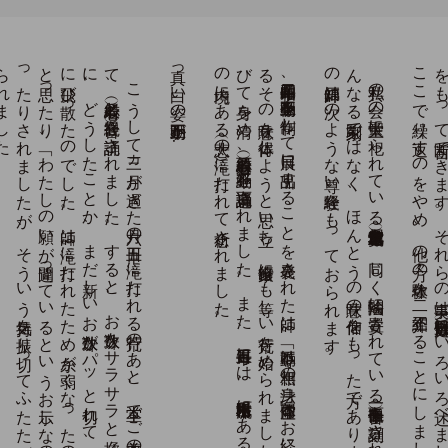
。
こ
う
し
て
三ヵ
月が
過ぎ
た
六月の
十五日、
滝に
打た
れ
る
荒行の
あ
と
、
本堂で
ご
本尊の
千手観音の
前に
端座・瞑目し
て
、
（般若心経）と
（観音経）を
読誦さ
れ
ま
し
た
。
す
る
と
、
お
数珠を
サ
ラ
サ
ラ
と
揉ん
だ
と
た
ん
に
、
ど
う
し
た
こ
と
か
、
ま
だ
新し
い
お
数珠が
パ
ッ
と
切れ
て
、
玉が
あ
た
り
に
飛び
散っ
た
の
で
し
た
。
師は
「滝に
打た
れ
た
た
め
糸が
弱く
な
っ
た
の
だ
ろ
う
か
」
と
思っ
た
り
、
「わ
た
し
の
願い
が
間違っ
て
い
る
と
い
う
お
示し
な
の
か
」と
不安に
な
っ
た
り
さ
れ
ま
し
た
が
、
そ
う
い
う
気持を
振り
切っ
て
ふ
た
た
び
瞑目し
て
読経を
続け
ら
れ
ま
し
た
真っ白い姿の不動明王が…
。
昭和二十四年三月、
不動明王像を
制作し
て
日展に
出品す
る
こ
と
を
発表さ
れ
た
師は
、
「不動尊は
無相の
法身、
虚空同体」と
お
経に
説か
れ
て
い
る
そ
の
意味を
体得し
よ
う
と
思い
立ち
、
出家修行に
も
等し
い
荒行を
始め
ら
れ
ま
し
た
。
毎朝午前三時に
起床、
水を
浴
び
て
身を
清め
、
（般若心経）百遍、
（不動経）を
百遍読誦さ
れ
ま
し
た
。
ま
た
、
毎月十五日に
は
、
栃木県栃木市出流町に
あ
る
出流山満願寺に
参拝し
、
そ
の
境内に
あ
る
（大悲の
滝）に
打た
れ
て
祈念さ
れ
ま
し
た
。
私共の
会の
大聖堂に
祀ら
れ
て
い
る
本尊（久遠実成釈迦牟尼世尊像）や
、
同じ
く
法輪閣に
安置さ
れ
て
い
る
（十一面千手観音像）を
謹刻さ
れ
た
錦戸新観師は
、
た
ん
な
る
彫刻家で
は
な
く
、
ほ
ん
と
う
の
意味の
信仰を
も
っ
た
方で
あ
り
ま
す
が
、
そ
の
錦戸師は
次の
よ
う
な
尊い
経験を
も
っ
て
お
ら
れ
ま
す
。