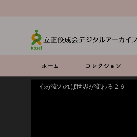
メ
イ
ン
コ
ン
テ
ン
ツ
に
移
Main
ホーム
コレクション
動
navigation