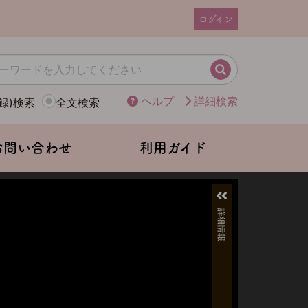
ログイン
ユ
ー
ザ
検索
ー
ヘルプ
詳細検索
録)検索
全文検索
ア
カ
ウ
お問い合わせ
利用ガイド
ン
ト
メ
ニ
ュ
ー