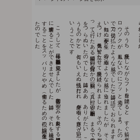
格別の
信仰を
も
た
な
か
っ
た
人の
見仏・見神の
例を
、
そ
れ
も
ご
く
最近の
生々し
い
体験を
紹介し
ま
し
ょ
う
。
カ
ン
ボ
ジ
ア
の
外交官夫人だ
っ
た
内藤泰子さ
ん
が
、
革命政権の
大虐殺の
地獄の
中か
ら
脱出し
よ
う
と
し
、
途中
で
、
夫と
二人の
子を
失い
、
ボ
ロ
ボ
ロ
に
な
り
な
が
ら
も
奇跡的に
生還さ
れ
た
の
は
、
周知の
通
り
で
す
何気なく拝んでいた神仏が
。
こ
う
し
て
、
二年後に
不動明王像は
完成し
ま
し
た
が
、
芸術的な
美の
み
を
対象と
す
る
日展当局者は
、
師の
信仰一途の
制作を
完全
に
理解す
る
こ
と
が
で
き
ま
せ
ん
で
し
た
。
師は
、
そ
れ
を
機に
（鑑賞の
た
め
の
仏）を
制作
す
る
こ
と
を
ス
ッ
パ
リ
と
や
め
、
（信仰す
る
た
め
の
仏）の
謹刻に
生涯を
捧げ
る
決意を
さ
れ
た
の
で
し
た
。
そ
の
う
ち
、
読経を
し
な
が
ら
フ
ト
目を
開け
る
と
、
す
ぐ
前に
灯さ
れ
て
い
る
ロ
ウ
ソ
ク
が
、
風も
な
い
の
に
フ
ッ
と
消え
て
し
ま
っ
た
の
で
す
。
「ま
る
で
刀で
切り
払っ
た
よ
う
な
感じ
で
し
た
」と
師は
語っ
て
お
ら
れ
ま
す
。
ま
た
ま
た
言
い
知れ
ぬ
不安が
生じ
、
身の
細る
よ
う
な
感じ
に
迫ら
れ
ま
し
た
が
、
そ
う
し
た
弱い
心を
抑
え
つ
け
、
勇気を
奮い
立た
せ
て
読経を
続け
ら
れ
ま
し
た
。
そ
の
う
ち
邪念が
消え
、
三昧の
境地に
入
っ
て
行っ
た
あ
る
瞬間、
一秒の
何分の
一か
の
一刹那に
、
真っ
白い
姿の
不動明王が
、
ま
る
で
電光の
よ
う
に
師の
全身
を
つ
ら
ぬ
い
た
の
で
し
た
。
師は
「あ
あ
、
あ
り
が
た
い
。
こ
れ
が
感得と
い
う
も
の
か
」と
、
何と
も
い
え
ぬ
法悦に
打た
れ
、
全身が
明る
く
輝き
立つ
思い
が
し
た
、
と
い
う
こ
と
で
す