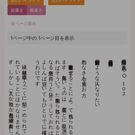
縦書き
横書き
全ページ表示
1ページ中の 1ページ目を表示
。
次は
獄難。
牢獄（ろ
う
ご
く
）に
閉じ
こ
め
ら
れ
て
い
る
と
い
う
こ
と
は
、
心の
自由自在が
束縛さ
れ
て
い
る
こ
と
に
ほ
か
な
り
ま
せ
ん
。
人間の
最大の
願望は
完全な
自由と
い
う
こ
と
で
す
。
し
か
し
、
「人」と
か
「物」と
か
「自然」を
束縛の
対象と
し
て
い
る
か
ぎ
り
、
未来永劫そ
れ
か
ら
逃れ
る
こ
と
は
で
き
ま
せ
ん
。
自分の
心さ
え
真実の
智慧と
、
大い
な
る
慈悲を
も
て
る
よ
う
に
な
れ
ば
、
周り
が
ど
う
あ
ろ
う
と
自由自在の
身と
な
れ
る
わ
け
で
す
。
観世音菩薩を
念ず
る
こ
と
に
よ
っ
て
逃れ
ら
れ
る
七難の
第五は
鬼難と
い
う
こ
と
に
な
っ
て
い
ま
す
。
鬼難と
い
う
の
は
、
悪霊な
ど
に
取り
憑（つ
）か
れ
て
正気を
失う
こ
と
で
す
。
観世音菩薩を
念ず
れ
ば
そ
う
い
っ
た
鬼難か
ら
逃れ
ら
れ
る
と
い
う
の
は
、
つ
ま
り
、
真実の
智慧と
大い
な
る
慈悲を
持と
う
と
決じ
ょ
う
し
て
お
れ
ば
そ
の
よ
う
な
邪悪な
も
の
は
近寄り
難く
、
よ
し
ん
ば
近づ
い
て
も
ひ
と
り
で
に
撥（は
）ね
の
け
ら
れ
て
し
ま
う
、
と
い
う
わ
け
で
す
恐れなき心を施すお方
観世音菩薩のような人になりたい
立正佼成会会長 庭野日敬
法華三部経の要点 ◇◇１０２