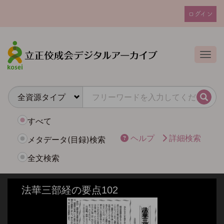
メ
ログイン
イ
ユ
ン
ー
コ
ザ
ン
Togg
テ
ー
ン
ア
ツ
カ
に
検索
ウ
移
動
ン
すべて
ト
ヘルプ
詳細検索
メタデータ(目録)検索
メ
全文検索
ニ
ュ
ー