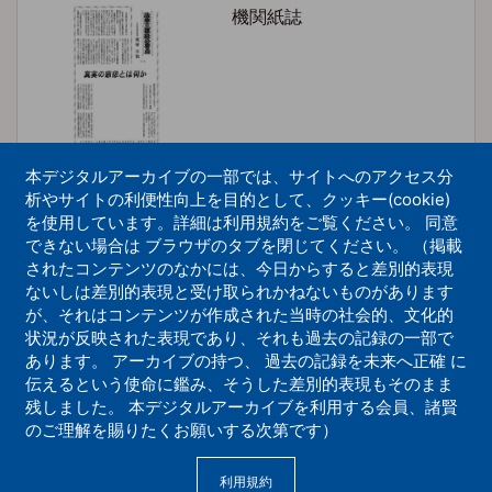
機関紙誌
本デジタルアーカイブの一部では、サイトへのアクセス分
析やサイトの利便性向上を目的として、クッキー(cookie)
を使用しています。詳細は利用規約をご覧ください。 同意
できない場合は ブラウザのタブを閉じてください。 （掲載
法華三部経の要点100
されたコンテンツのなかには、今日からすると差別的表現
ないしは差別的表現と受け取られかねないものがあります
機関紙誌
が、それはコンテンツが作成された当時の社会的、文化的
状況が反映された表現であり、それも過去の記録の一部で
あります。 アーカイブの持つ、 過去の記録を未来へ正確 に
伝えるという使命に鑑み、そうした差別的表現もそのまま
残しました。 本デジタルアーカイブを利用する会員、諸賢
のご理解を賜りたくお願いする次第です）
利用規約