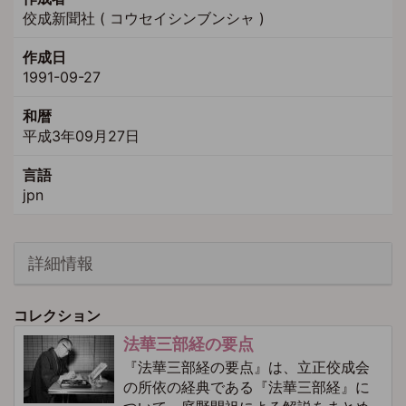
佼成新聞社 ( コウセイシンブンシャ )
作成日
1991-09-27
和暦
平成3年09月27日
言語
jpn
詳細情報
コレクション
法華三部経の要点
『法華三部経の要点』は、立正佼成会
の所依の経典である『法華三部経』に