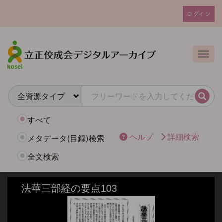
メ
ログイン
イ
ユ
ン
ー
コ
ザ
ン
Togg
テ
ー
ン
ア
ツ
カ
に
検索
ウ
移
動
ン
すべて
ト
ヘルプ
詳細検索
メタデータ(目録)検索
メ
全文検索
ニ
ュ
ー