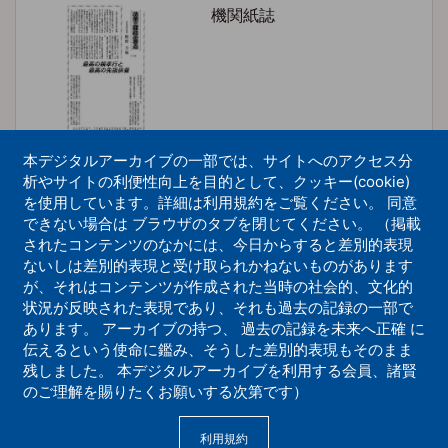
機関紙誌
本デジタルアーカイブの一部では、サイトへのアクセス分
析やサイトの利便性向上を目的として、クッキー(cookie)
を使用しています。詳細は利用規約をご覧ください。 同意
できない場合は ブラウザのタブを閉じてください。 （掲載
法華三部経の要点107
されたコンテンツのなかには、今日からすると差別的表現
ないしは差別的表現と受け取られかねないものがあります
機関紙誌
が、それはコンテンツが作成された当時の社会的、文化的
状況が反映された表現であり、それも過去の記録の一部で
あります。 アーカイブの持つ、 過去の記録を未来へ正確 に
伝えるという使命に鑑み、そうした差別的表現もそのまま
残しました。 本デジタルアーカイブを利用する会員、諸賢
のご理解を賜りたくお願いする次第です）
利用規約