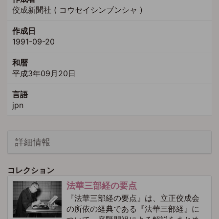
佼成新聞社 ( コウセイシンブンシャ )
作成日
1991-09-20
和暦
平成3年09月20日
言語
jpn
詳細情報
コレクション
法華三部経の要点
『法華三部経の要点』は、立正佼成会
の所依の経典である『法華三部経』に