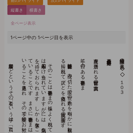
縦書き
横書き
全ページ表示
1ページ中の 1ページ目を表示
看護婦な
ど
と
い
う
そ
の
「看」と
い
う
字は
、
「目」と
「手」を
組み
合わ
せ
て
作ら
れ
た
会意文字で
す
。
こ
の
文字が
、
は
か
ら
ず
も
千手観音さ
ま
の
手と
目に
合致し
て
い
る
こ
と
に
、
尊い
示唆を
感ぜ
ず
に
は
お
ら
れ
ま
せ
ん
。
わ
れ
わ
れ
法華経行者は
、
常に
世の
不幸な
人び
と
に
智慧の
「目」を
向け
、
そ
し
て
慈悲の
「手」に
よ
っ
て
そ
の
苦し
み
を
救っ
て
あ
げ
る
こ
と
に
力を
尽く
さ
ね
ば
な
ら
な
い
。
そ
の
こ
と
を
千手観音さ
ま
の
像容が
示し
、
看の
字が
示し
て
い
る
の
で
す
。
そ
の
こ
と
は
千手観音さ
ま
の
像に
よ
く
現れ
て
い
ま
す
。
そ
の
千の
手（た
い
て
い
の
像
は
四十二本だ
け
造ら
れ
て
い
ま
す
が
）に
は
、
病気を
治す
道具や
福を
授け
る
象徴物な
ど
さ
ま
ざ
ま
な
道具
を
持っ
て
お
ら
れ
ま
す
。
し
か
も
大事な
こ
と
は
、
そ
れ
ぞ
れ
の
手に
目が
つ
い
て
い
る
こ
と
で
す
。
ま
さ
に
千手観音さ
ま
は
、
そ
の
目で
衆生の
現実の
苦し
み
や
心に
願っ
て
い
る
こ
と
を
見通さ
れ
、
そ
の
手で
実際に
お
救い
に
な
る
の
で
す
。
観世音菩薩は
、
澄み
切っ
た
眼で
世の
動き
を
明ら
か
に
観察し
、
「普門示現」と
い
わ
れ
る
よ
う
に
あ
ら
ゆ
る
所に
現れ
て
人び
と
を
救済さ
れ
る
実践の
菩薩で
す
手に目のある千手観音さま
真理を活用される観世音の実践力
立正佼成会会長 庭野日敬
法華三部経の要点 ◇◇１０３