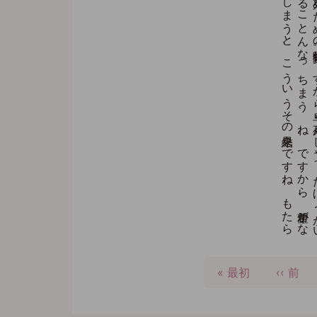
ペ
ー
先
« 最初
前
‹‹ 前
ジ
頭
ペ
送
ペ
ー
り