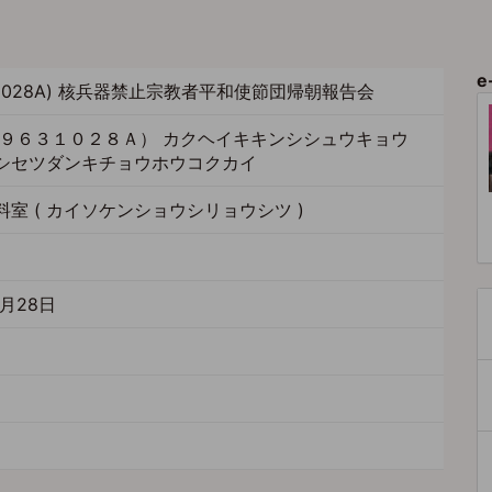
ト
ペ
ー
ジ
e
631028A) 核兵器禁止宗教者平和使節団帰朝報告会
１９６３１０２８Ａ） カクヘイキキンシシュウキョウ
シセツダンキチョウホウコクカイ
室 ( カイソケンショウシリョウシツ )
8
0月28日