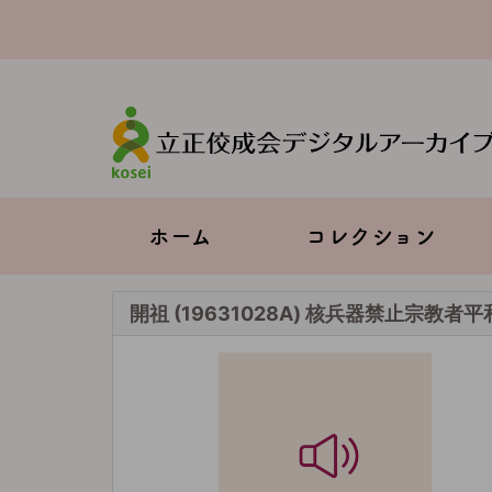
メ
イ
ン
コ
ン
テ
ン
ツ
に
移
Main
ホーム
コレクション
動
navigation
開祖 (19631028A) 核兵器禁止宗教