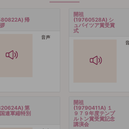
開祖
580822A) 帰
(19760528A) シ
拶
ュバイツア賞受賞
式
音声
開祖
820624A) 第
(19790411A) １
国連軍縮特別
９７９年度テンプ
ルトン賞受賞記念
講演会