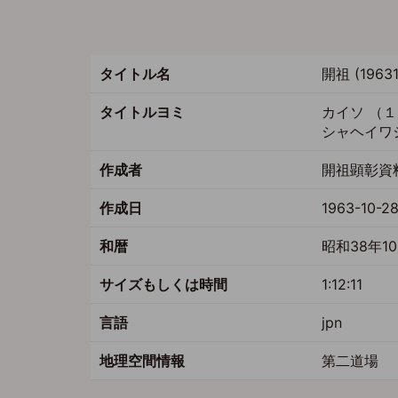
ー
ジ
ジ
タイトル名
開祖 (19
タイトルヨミ
カイソ （
シャヘイワ
作成者
開祖顕彰資料
作成日
1963-10-2
和暦
昭和38年1
サイズもしくは時間
1:12:11
言語
jpn
地理空間情報
第二道場