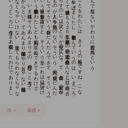
ま
、
こ
う
い
う
こ
と
を
わ
た
し
は
、
き
ょ
う
の
報告に
で
す
ね
、
こ
な
い
だ
も
ち
ょ
っ
と
申し
上げ
ま
し
た
し
、
平和使節な
ん
て
い
う
の
は
、
い
ま
ご
ろ
始
ま
っ
た
こ
と
で
な
く
て
佼成会は
も
う
２
５
五年、
創立以来こ
の
平和の
問題で
一生懸命み
ん
な
と
取っ
組み
合っ
て
、
で
、
平和を
も
た
ら
す
の
に
は
一人ひ
と
り
が
完全の
人に
な
っ
て
、
自分自分が
、
家庭の
中か
ら
平和と
い
う
、
自分そ
の
も
の
が
人と
争う
気持ち
の
な
い
そ
う
い
う
、
人間の
完成が
だ
ん
だ
ん
と
築か
れ
て
、
そ
し
て
そ
う
い
う
社会が
だ
ん
だ
ん
で
き
て
、
そ
う
い
う
国
が
で
き
て
、
そ
う
い
う
世界に
影響を
及ぼ
す
と
、
そ
う
い
う
形、
こ
れ
は
誠に
遅い
け
れ
ど
も
、
着実に
そ
う
い
う
平和問題を
わ
た
し
ど
も
真剣に
取っ
組ん
で
き
て
る
わ
け
で
、
そ
の
問題を
た
ま
た
ま
、
い
ま
現在は
そ
う
あ
ん
ま
り
そ
の
、
理想の
こ
と
考え
て
、
そ
う
い
う
着実で
あ
る
か
ら
と
い
っ
て
あ
ん
ま
り
消極的な
や
り
方じ
ゃ
な
い
積極的に
、
こ
の
核兵器だ
け
は
や
め
な
く
ち
ゃ
い
け
な
い
、
禁止し
て
も
ら
わ
な
く
ち
ゃ
な
ら
な
い
と
、
そ
う
い
う
と
こ
ろ
に
今度、
ま
あ
提唱を
し
た
わ
け
で
あ
り
ま
し
て
ですから、肺病やがんで死なないかわりに自殺で死ぬという。
e
次
次 ››
最
最後 »
ペ
終
ー
ペ