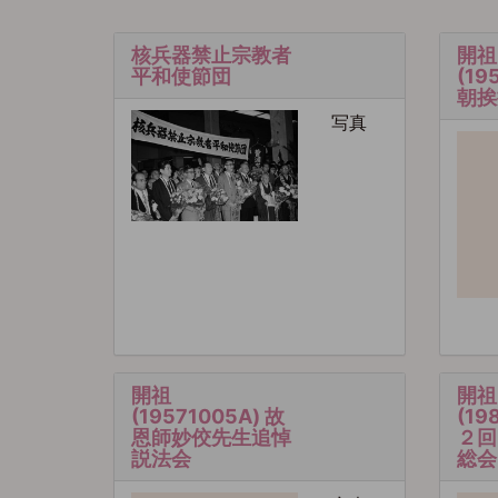
核兵器禁止宗教者
開祖
平和使節団
(19
朝挨
写真
開祖
開祖
(19571005A) 故
(19
恩師妙佼先生追悼
２回
説法会
総会