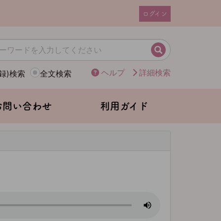
ログイン
ユ
ー
ザ
検索
ー
ヘルプ
詳細検索
録)検索
全文検索
ア
カ
ウ
お問い合わせ
利用ガイド
ン
ト
メ
ニ
ュ
ー