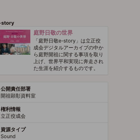
ジ
ー
ジ
-story
庭野日敬の世界
「庭野日敬e-story」は立正佼
成会デジタルアーカイブの中か
ら庭野開祖に関する事項を取り
上げ、世界平和実現に奔走され
た生涯を紹介するものです。
公開責任部署
開祖顕彰資料室
権利情報
立正佼成会
資源タイプ
Sound