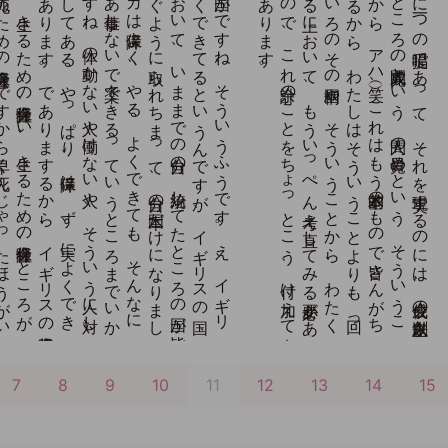
そ
の
社会保障の
で
き
た
国が
で
す
ね
、
そ
う
い
う
ふ
う
で
す
。
え
、
イ
ギ
リ
ス
も
た
い
へ
ん
社会保障よ
く
で
き
て
る
と
い
う
ん
で
す
が
、
イ
ギ
リ
ス
の
国
は
、
や
っ
ぱ
り
大東亜戦争に
お
い
て
、
い
ま
ま
で
の
自分の
、
統治し
て
た
と
こ
ろ
の
国が
皆
そ
の
カ
ニ
の
手を
も
ぐ
よ
う
に
取ら
れ
ち
ま
っ
て
、
自分の
本国だ
け
に
な
り
ま
し
た
か
ら
、
ア
メ
リ
カ
は
保障よ
く
、
や
る
、
よ
く
で
き
て
も
、
そ
ん
な
に
で
す
ね
、
年寄り
が
ま
あ
仕事し
な
い
で
楽々で
き
る
っ
て
い
う
と
こ
ろ
ま
で
い
か
な
い
。
そ
こ
に
で
す
ね
、
体の
動か
な
い
人や
働け
な
い
人や
、
そ
う
い
う
人に
対し
て
の
保障を
ち
ゃ
ん
と
し
て
あ
る
、
や
っ
ぱ
り
、
保障は
、
ず
、
実に
よ
く
で
き
て
な
さ
る
そ
う
で
あ
り
ま
す
。
で
あ
り
ま
す
る
か
ら
、
イ
ギ
リ
ス
の
社会保障
っ
て
い
う
も
の
は
、
生き
る
た
め
の
社会保障、
い
、
生き
る
た
め
の
社会保障、
と
こ
ろ
が
ス
ウ
ェ
ーデ
ン
の
社会保障は
死ぬ
た
め
の
社会保障。
で
す
か
ら
早く
死ん
じ
ゃ
っ
た
ほ
う
が
い
い
っ
て
ん
で
、
自殺す
る
こ
と
ん
な
っ
ち
ま
う
、
ね
。
で
す
か
ら
、
希望が
な
い
か
ら
、
早く
老衰し
て
し
ま
う
と
、
こ
う
い
う
そ
の
結果を
で
す
ね
、
も
た
ら
し
ち
ま
う
急場を
救う
た
め
の
要す
る
に
一つ
の
提唱で
あ
っ
て
、
そ
れ
を
実現す
る
の
に
は
、
佼成会の
創立以来
の
、
こ
の
仏教精神に
よ
る
と
こ
ろ
の
人間完成と
い
う
、
人間の
目覚め
と
い
う
、
そ
う
い
う
こ
と
が
根本で
あ
り
ま
す
か
ら
、
ア
ハ
（笑）、
こ
れ
は
も
う
基本的の
も
の
で
皆さ
ん
が
ち
ゃ
ん
と
頭に
入っ
て
い
る
か
ら
、
わ
た
し
は
そ
う
い
う
こ
と
よ
り
も
、
回っ
て
見た
そ
の
社会保障や
い
ろ
い
ろ
の
そ
の
国柄や
、
そ
う
い
う
こ
と
か
ら
、
わ
た
く
し
ど
も
の
身辺を
円満に
す
る
上に
お
い
て
、
も
う
い
っ
ぺ
ん
考え
直し
て
み
る
必要が
あ
る
と
こ
う
思い
ま
す
の
で
、
こ
れ
余計の
こ
と
を
ち
ょ
っ
と
こ
う
、
付け
加え
て
申
し
上げ
て
る
わ
け
で
あ
り
ま
す
Page
7
Page
8
Page
9
Page
10
カ
11
Page
12
Page
13
Page
14
Pag
15
レ
ン