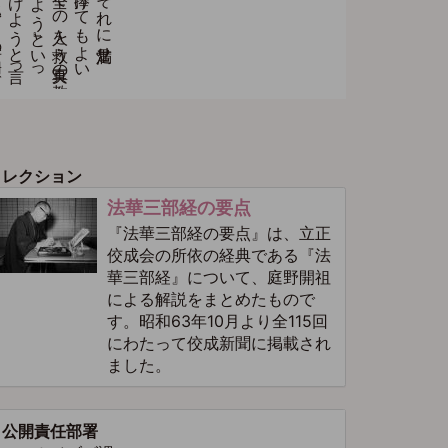
コレクション
法華三部経の要点
『法華三部経の要点』は、立正
佼成会の所依の経典である『法
華三部経』について、庭野開祖
による解説をまとめたもので
す。昭和63年10月より全115回
にわたって佼成新聞に掲載され
ました。
公開責任部署