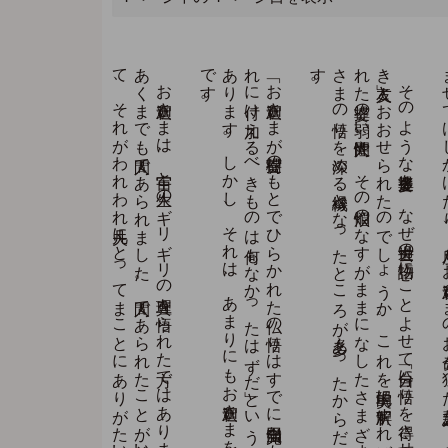
ま
た
、
三十歳で
菩提樹下に
お
い
て
悟り
を
ひ
ら
か
れ
た
お
釈迦さ
ま
が
八十歳で
お
亡く
な
り
に
な
る
ま
で
、
最初の
悟り
に
付け
加え
る
も
の
が
一つ
も
な
か
っ
た
、
少し
も
進歩さ
れ
な
か
っ
た
と
考え
る
の
は
、
か
え
っ
て
お
釈迦さ
ま
に
対す
る
大い
な
る
冒涜（ぼ
う
と
く
）
と
な
る
の
で
は
な
い
で
し
ょ
う
か
。
お
釈迦さ
ま
は
、
宇宙と
人生の
ギ
リ
ギ
リ
の
真理を
悟ら
れ
た
方で
は
あ
り
ま
し
た
が
、
あ
く
ま
で
も
人間で
あ
ら
れ
ま
し
た
。
人間で
あ
ら
れ
た
こ
と
が
尊い
の
で
あ
っ
て
、
そ
れ
が
わ
れ
わ
れ
凡夫に
と
っ
て
ま
こ
と
に
あ
り
が
た
い
こ
と
な
の
で
す
。
な
ん
と
か
そ
の
み
跡を
た
ど
り
、
そ
れ
に
近づ
こ
う
と
努め
る
こ
と
が
で
き
る
か
ら
で
す
。
「お
釈迦さ
ま
が
菩提樹の
も
と
で
ひ
ら
か
れ
た
仏の
悟り
は
す
で
に
完全円満な
も
の
で
、
そ
れ
に
付け
加え
る
べ
き
も
の
は
何も
な
か
っ
た
は
ず
だ
」と
い
う
説を
な
す
向き
も
あ
り
ま
す
。
し
か
し
、
そ
れ
は
、
あ
ま
り
に
も
お
釈迦さ
ま
を
神格化し
た
非現実的な
考え
で
す
。
そ
の
よ
う
な
提婆達多を
、
な
ぜ
過去世の
物語に
こ
と
よ
せ
て
「自分に
悟り
を
得さ
せ
て
く
れ
た
善
き
友人」と
お
お
せ
ら
れ
た
の
で
し
ょ
う
か
。
こ
れ
を
現実的に
解釈す
れ
ば
、
煩悩に
ま
み
れ
た
提婆の
弱い
人間性や
、
そ
の
煩悩の
な
す
が
ま
ま
に
な
し
た
さ
ま
ざ
ま
な
悪行が
、
お
釈迦
さ
ま
の
悟り
を
深め
る
機縁と
な
っ
た
と
こ
ろ
が
多々あ
っ
た
か
ら
だ
と
思わ
れ
ま
す