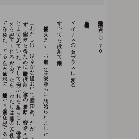
「わ
た
し
は
、
は
る
か
な
過去世に
お
い
て
一国の
国王で
あ
っ
た
が
、
そ
れ
に
満足せ
ず
、
無上の
悟り
を
得る
た
め
に
全財産を
投げ
出し
、
妻子へ
の
愛着も
断ち
、
自分の
命さ
え
捧げ
て
も
よ
い
と
ま
で
思っ
て
い
た
。
そ
し
て
四方に
ふ
れ
を
出し
、
『も
し
、
世の
全て
の
人を
救う
真実の
教
え
を
説い
て
く
れ
る
人が
あ
っ
た
ら
、
わ
た
し
は
一生涯そ
の
人に
仕え
よ
う
』と
い
っ
て
師を
求め
た
。
す
る
と
一人の
仙人が
現れ
て
、
妙法蓮華経と
い
う
最高無上の
法を
説い
て
あ
げ
よ
う
と
言っ
た
。
国王は
、
そ
く
ざ
に
そ
の
仙人の
弟子と
な
り
、
水く
み
か
ら
、
薪（ま
き
）拾い
、
食事の
用意ま
で
の
万端の
仕事を
し
た
ば
か
り
で
な
く
、
師を
休ま
せ
る
た
め
に
椅子（い
す
）の
か
わ
り
と
な
る
奉仕ま
で
し
た
。
そ
の
よ
う
な
修行を
長い
あ
い
だ
続け
、
つ
い
に
そ
の
最高無上の
法
を
得た
の
で
あ
っ
た
提婆達多品に入ります。お釈迦さまは大勢の弟子たちに語り始められました。
すべてを投げ出して法華経を
マイナスの力をプラスに変える
立正佼成会会長 庭野日敬
法華三部経の要点 ◇◇７０