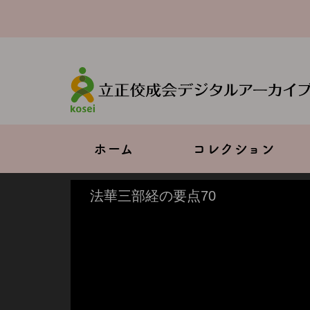
メ
イ
ン
コ
ン
テ
ン
ツ
に
移
Main
ホーム
コレクション
動
navigation