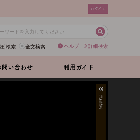
ログイン
ユ
ー
ザ
検索
ー
ヘルプ
詳細検索
録)検索
全文検索
ア
カ
ウ
お問い合わせ
利用ガイド
ン
ト
メ
ニ
ュ
ー