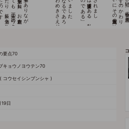
の要点70
ブキョウノヨウテン70
( コウセイシンブンシャ )
月19日