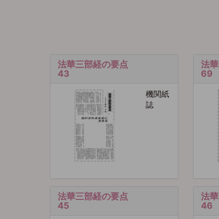
法華三部経の要点
法華
43
69
機関紙
誌
法華三部経の要点
法華
45
46