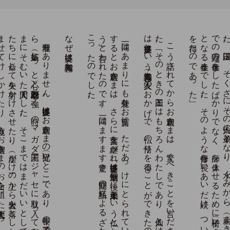
。
無理も
あ
り
ま
せ
ん
。
提婆達多は
お
釈迦さ
ま
の
従兄（い
と
こ
）で
あ
り
、
長年の
弟子で
あ
り
な
が
ら
、
嫉妬（し
っ
と
）心と
政治的野心が
強く
、
時の
マ
ガ
ダ
国王ア
ジ
ャ
セ
に
取り
入っ
て
別派を
興し
、
お
釈迦さ
ま
に
そ
む
い
た
人間で
し
た
。
そ
こ
ま
で
は
ま
だ
い
い
と
し
て
も
、
三十一人の
弓の
名人
た
ち
に
命じ
て
矢を
射か
け
さ
せ
た
り
、
崖（が
け
）の
上か
ら
大岩を
落と
し
た
り
、
象に
酒を
飲
ま
せ
て
け
し
か
け
た
り
、
八度も
お
釈迦さ
ま
の
お
命を
狙っ
た
大悪人だ
っ
た
の
で
す
なぜ提婆は善知識か
。
一同は
あ
ま
り
に
も
意外な
お
言葉に
、
た
だ
あ
っ
け
に
と
ら
れ
て
い
ま
し
た
。
す
る
と
お
釈迦さ
ま
は
、
さ
ら
に
言葉を
継が
れ
「提婆達多は
無量劫の
後に
天王如来と
い
う
仏と
な
る
で
あ
ろ
う
」と
言わ
れ
た
の
で
す
。
一同は
ま
す
ま
す
驚き
、
疑問の
私語に
よ
る
ざ
わ
め
き
さ
え
起
こ
っ
た
の
で
し
た
」
こ
う
話さ
れ
て
か
ら
お
釈迦さ
ま
は
、
驚く
べ
き
こ
と
を
言い
だ
さ
れ
ま
し
た
。
「そ
の
と
き
の
国王と
は
も
ち
ろ
ん
わ
た
し
で
あ
り
、
仙人と
は
提婆達多で
あ
る
。
私
は
提婆達多と
い
う
善知識（善き
友人）の
お
か
げ
で
、
仏の
悟り
を
得る
こ
と
が
で
き
た
の
で
あ
る
」