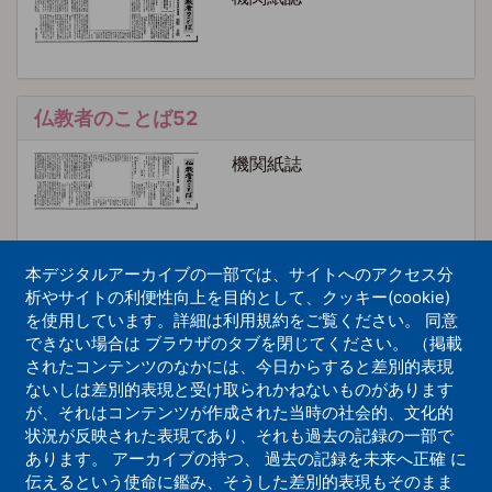
仏教者のことば52
機関紙誌
本デジタルアーカイブの一部では、サイトへのアクセス分
仏教者のことば53
析やサイトの利便性向上を目的として、クッキー(cookie)
を使用しています。詳細は利用規約をご覧ください。 同意
機関紙誌
できない場合は ブラウザのタブを閉じてください。 （掲載
されたコンテンツのなかには、今日からすると差別的表現
ないしは差別的表現と受け取られかねないものがあります
が、それはコンテンツが作成された当時の社会的、文化的
状況が反映された表現であり、それも過去の記録の一部で
仏教者のことば54
あります。 アーカイブの持つ、 過去の記録を未来へ正確 に
伝えるという使命に鑑み、そうした差別的表現もそのまま