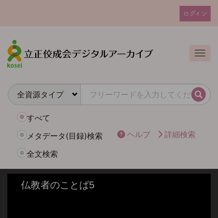
メ
ログイン
イ
ユ
ン
ー
コ
ザ
ン
Togg
テ
ー
ン
ア
ツ
カ
に
検索
ウ
移
動
ン
すべて
ト
ヘルプ
詳細検索
メタデータ(目録)検索
メ
全文検索
ニ
ュ
ー