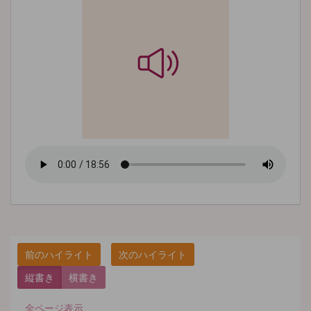
縦書き
横書き
全ページ表示