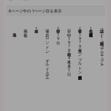
6ページ中の 1ページ目を表示
見出等
掲 載＝『』
出席者＝
場 所＝ロンドン、ギルド・ホール
録音分＝１９分
日 時＝１９７９（昭和５４）年４月１１日
行事名＝１９７９年度テンプルトン賞受賞記念講演会
先生名＝庭野日敬開祖
法話コード＝開祖-1979-04-11-A