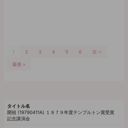
ペ
ー
カ
1
Page
2
Page
3
Page
4
Page
5
Page
6
次
次 ››
ジ
レ
ペ
送
最
最後 »
ン
ー
り
終
ト
ジ
ペ
ペ
ー
ー
ジ
ジ
タイトル名
開祖 (19790411A) １９７９年度テンプルトン賞受賞
記念講演会