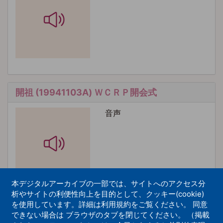
開祖 (19941103A) ＷＣＲＰ開会式
音声
本デジタルアーカイブの一部では、サイトへのアクセス分
析やサイトの利便性向上を目的として、クッキー(cookie)
を使用しています。詳細は利用規約をご覧ください。 同意
できない場合は ブラウザのタブを閉じてください。 （掲載
開祖 (19911115A) 法燈継承式