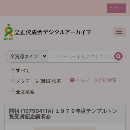
メ
ログイン
イ
ユ
ン
ー
コ
ザ
ン
Togg
テ
ー
ン
ア
ツ
カ
に
検索
ウ
移
動
ン
すべて
ト
ヘルプ
詳細検索
メタデータ(目録)検索
メ
全文検索
ニ
ュ
ー
開祖 (19790411A) １９７９年度テンプルトン
賞受賞記念講演会