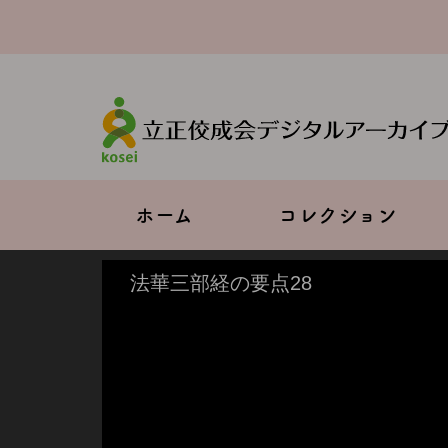
メ
イ
ン
コ
ン
テ
ン
ツ
に
移
Main
ホーム
コレクション
動
navigation