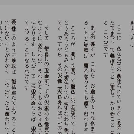
。
第一の
条件を
こ
の
よ
う
に
受け
取れ
ば
、
千万億の
仏に
遇い
た
て
ま
つ
る
こ
と
も
あ
な
が
ち
不可能事
で
は
な
い
こ
と
が
わ
か
り
、
う
つ
ぼ
つ
た
る
勇気が
わ
い
て
く
る
で
は
あ
り
ま
せ
ん
か
そ
し
て
、
日常の
暮ら
し
の
上で
出会う
す
べ
て
の
人の
本質で
あ
る
仏性を
見つ
め
、
そ
れ
を
拝
む
よ
う
に
心が
け
れ
ば
、
そ
れ
が
と
り
も
な
お
さ
ず
仏さ
ま
を
供養す
る
こ
と
に
な
り
ま
す
。
し
た
が
っ
て
、
一日に
十人の
人に
出会う
な
ら
ば
、
十人の
仏さ
ま
に
遇い
た
て
ま
つ
る
こ
と
に
な
る
わ
け
で
す
。
。
と
こ
ろ
が
、
人間と
い
う
人間す
べ
て
久遠実成の
仏さ
ま
の
実の
子な
の
で
す
か
ら
、
表面の
姿は
ど
う
あ
ろ
う
と
も
み
ん
な
必ず
仏と
し
て
の
性質、
す
な
わ
ち
仏性を
持っ
て
い
る
の
で
す
。
で
す
か
ら
、
そ
の
一人一人の
仏性を
、
一人一人の
仏と
考え
れ
ば
い
い
の
で
す
。
ま
ず
（一）の
条件で
す
が
、
こ
れ
を
、
お
釈迦さ
ま
の
よ
う
な
仏さ
ま
に
千万億人も
お
遇い
す
る
こ
と
と
受け
取れ
ば
、
何百遍生ま
れ
変わ
ろ
う
と
も
不可能だ
と
思わ
れ
ま
す
。
こ
こ
に
、
仏と
な
る
三つ
の
条件が
述べ
ら
れ
て
い
ま
す
。
（一）多く
の
仏さ
ま
に
遇（あ
）い
た
て
ま
つ
っ
て
供養申し
上げ
る
こ
と
。
（二）正法を
し
っ
か
り
守る
こ
と
。
（三）菩薩行を
実践す
る
こ
と
。
こ
の
三つ
で
す