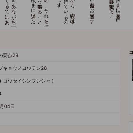
の要点28
ブキョウノヨウテン28
( コウセイシンブンシャ )
4
月04日