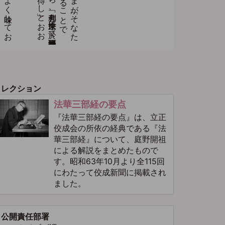
コレクション
法華三部経の要点
『法華三部経の要点』は、立正
佼成会の所依の経典である『法
華三部経』について、庭野開祖
による解説をまとめたもので
す。昭和63年10月より全115回
にわたって佼成新聞に掲載され
ました。
公開責任部署