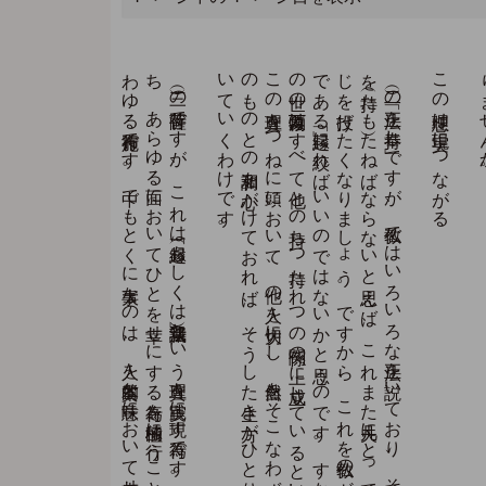
こ
う
考え
て
き
ま
す
と
、
仏（目覚め
た
人）に
な
る
と
い
う
こ
と
は
、
わ
れ
わ
れ
凡夫
に
と
っ
て
及び
も
つ
か
ぬ
こ
と
で
は
な
い
こ
と
が
わ
か
っ
て
き
ま
し
ょ
う
。
（三）の
菩薩行で
す
が
、
こ
れ
は
「縁起（も
し
く
は
諸法無我）」と
い
う
真理を
実践に
現す
行為で
す
。
す
な
わ
ち
、
あ
ら
ゆ
る
面に
お
い
て
ひ
と
を
幸せ
に
す
る
行為を
積極的に
行う
こ
と
で
す
。
い
わ
ゆ
る
布施行で
す
。
中で
も
と
く
に
大事な
の
は
、
人を
本質的な
意味に
お
い
て
幸せ
に
す
る
法施で
し
ょ
う
。
物質的な
布施は
お
お
む
ね
一時的な
効果し
か
あ
り
ま
せ
ん
が
、
積極的な
布施で
あ
る
法施（仏法を
説く
だ
け
で
な
く
、
人を
仏道に
導く
こ
と
も
）は
、
永久に
そ
の
人を
幸せ
に
す
る
次元の
高い
行為で
あ
っ
て
、
こ
れ
が
最高の
菩薩行で
あ
り
ま
す
。
（二）の
「正法を
奉持し
」で
す
が
、
仏教で
は
い
ろ
い
ろ
な
正法を
説い
て
お
り
、
そ
の
す
べ
て
を
持（た
も
）た
ね
ば
な
ら
な
い
と
思え
ば
、
こ
れ
ま
た
凡夫に
と
っ
て
は
不可能だ
と
さ
じ
を
投げ
た
く
な
り
ま
し
ょ
う
。
で
す
か
ら
、
こ
れ
を
仏教の
ギ
リ
ギ
リ
の
根本法
で
あ
る
「縁起」に
絞れ
ば
い
い
の
で
は
な
い
か
と
思う
の
で
す
。
す
な
わ
ち
、
こ
の
世の
万物万象は
す
べ
て
他と
の
持ち
つ
持た
れ
つ
の
関係の
上に
成立し
て
い
る
と
い
う
真理で
す
。
こ
の
真理を
つ
ね
に
頭に
お
い
て
、
他の
人を
大切に
し
、
自然を
そ
こ
な
わ
ず
、
す
べ
て
の
も
の
と
の
調和を
心が
け
て
お
れ
ば
、
そ
う
し
た
生き
方が
ひ
と
り
で
に
仏に
近づ
い
て
い
く
わ
け
で
す
この理想は現実につながる