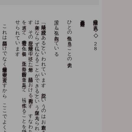
。
こ
れ
は
譬諭品だ
け
で
な
く
法華経全体の
要点中の
要点で
す
か
ら
、
こ
こ
で
よ
く
よ
く
吟味し
て
お
き
ま
し
ょ
う
。
「法華経は
授記経で
あ
る
」と
い
わ
れ
て
い
ま
す
。
授記と
い
う
の
は
お
釈迦さ
ま
が
「そ
な
た
は
将来か
な
ら
ず
仏に
な
る
こ
と
が
で
き
る
」と
い
う
保証を
与え
ら
れ
る
こ
と
で
す
。
そ
の
授記を
法華経の
中で
受け
た
第一号が
、
譬諭品に
お
け
る
舎利弗で
す
。
す
な
わ
ち
、
「舎利弗、
汝未来世に
於て
無量無辺不可思議劫
を
過ぎ
て
、
若干千万億の
仏を
供養し
、
正法を
奉持し
菩薩所行の
道を
具足し
て
、
当に
作仏す
る
こ
と
を
得べ
し
」と
お
お
せ
ら
れ
て
い
ま
す
誰でも「仏」を内在している
ひとの仏性を見ることの大切さ
立正佼成会会長 庭野日敬
法華三部経の要点 ◇◇２８