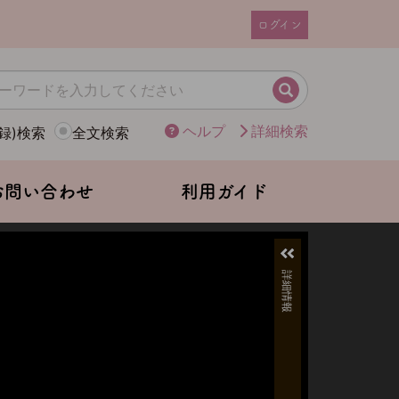
ログイン
ユ
ー
ザ
検索
ー
ヘルプ
詳細検索
録)検索
全文検索
ア
カ
ウ
お問い合わせ
利用ガイド
ン
ト
メ
ニ
ュ
ー