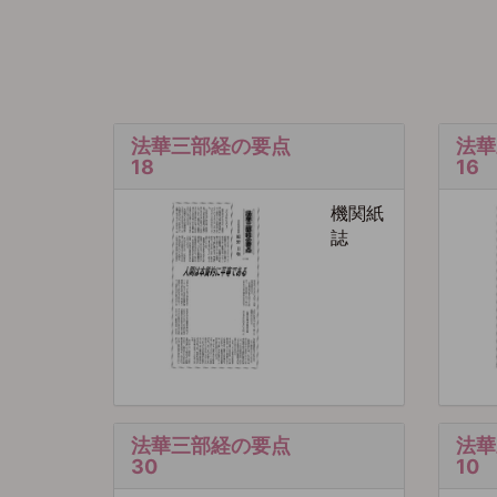
法華三部経の要点
法華
18
16
機関紙
誌
法華三部経の要点
法華
30
10