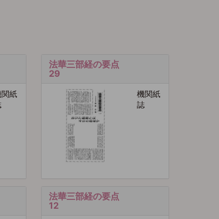
法華三部経の要点
29
機関紙
機関紙
誌
誌
法華三部経の要点
12