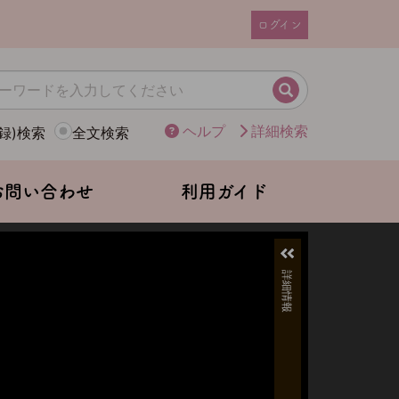
ログイン
ユ
ー
ザ
検索
ー
ヘルプ
詳細検索
録)検索
全文検索
ア
カ
ウ
お問い合わせ
利用ガイド
ン
ト
メ
ニ
ュ
ー