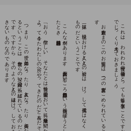
。
つ
ま
り
、
こ
の
世で
師弟と
な
っ
た
り
、
友人と
な
っ
た
り
、
夫婦と
な
っ
た
り
す
る
と
い
う
こ
と
は
、
前世か
ら
の
深い
因縁の
糸に
結ば
れ
て
い
る
の
だ
と
い
う
こ
と
で
す
。
で
す
か
ら
、
そ
の
よ
う
な
人と
の
縁は
け
っ
し
て
お
ろ
そ
か
に
で
き
な
い
も
の
な
の
で
あ
り
ま
す
。
「お
う
。
懐か
し
い
。
そ
な
た
と
は
前世に
霊鷲山に
お
い
て
共に
法華経を
聞い
た
。
そ
の
宿縁に
よ
っ
て
今ま
た
わ
た
し
の
所へ
や
っ
て
き
た
の
だ
」と
喜ん
だ
そ
う
で
す
、
こ
ん
な
例が
あ
り
ま
す
。
天台大師が
若い
こ
ろ
慧思禅師と
い
う
高僧に
学ぼ
う
と
し
て
訪ね
て
行っ
た
と
き
、
慧思禅師は
。
第一は
、
現世に
お
け
る
人と
人と
の
出会い
は
、
け
っ
し
て
偶然で
は
な
く
、
前世の
宿縁に
よ
る
も
の
だ
と
い
う
こ
と
で
す
。
お
釈迦さ
ま
の
こ
の
お
言葉に
は
、
二つ
の
真実が
こ
め
ら
れ
て
い
る
と
思わ
れ
ま
す
。
こ
れ
は
、
わ
れ
わ
れ
後世の
信仰者に
と
っ
て
も
非常に
大事な
こ
と
で
す
か
ら
、
こ
こ
で
じ
っ
く
り
考え
て
お
き
ま
し
ょ
う