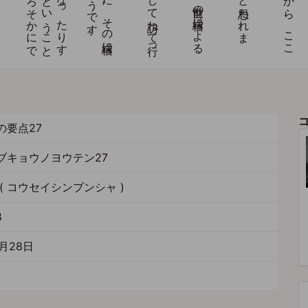
の要点27
ブキョウノヨウテン27
( コウセイシンブンシャ )
8
月28日