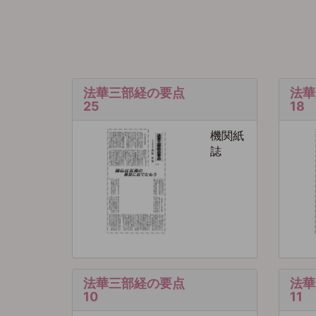
法華三部経の要点
法華
25
18
機関紙
誌
法華三部経の要点
法華
10
11