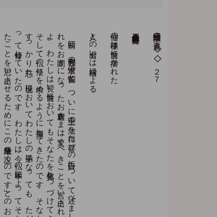
。
前回に
、
舎利弗の
求道の
苦悩と
、
つ
い
に
至上の
法を
得た
喜び
の
告白に
つ
い
て
述べ
ま
し
た
が
、
そ
れ
を
お
聞き
に
な
っ
た
お
釈迦さ
ま
は
驚く
べ
き
こ
と
を
言い
出さ
れ
ま
し
た
。
「舎利弗
よ
。
わ
た
し
は
長い
前世に
お
い
て
も
そ
な
た
を
教化し
つ
づ
け
て
き
ま
し
た
。
そ
し
て
仏の
悟り
を
求め
る
よ
う
に
指導し
て
き
た
の
で
す
。
そ
な
た
は
そ
れ
を
す
っ
か
り
忘れ
、
現世に
お
い
て
わ
た
し
の
弟子に
な
っ
て
も
、
た
だ
自身の
解脱の
み
を
願
っ
て
修行し
て
い
た
の
で
す
。
わ
た
し
は
今、
仏の
本願に
よ
っ
て
そ
な
た
が
過去世に
行じ
た
こ
と
を
思い
出さ
せ
る
た
め
に
こ
の
法華経を
説く
の
で
す
」と
の
お
お
せ
で
す
人との出会いは宿縁による
信仰の種子は前世に播かれた
立正佼成会会長 庭野日敬
法華三部経の要点 ◇◇２７