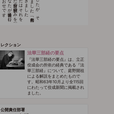
コレクション
法華三部経の要点
『法華三部経の要点』は、立正
佼成会の所依の経典である『法
華三部経』について、庭野開祖
による解説をまとめたもので
す。昭和63年10月より全115回
にわたって佼成新聞に掲載され
ました。
公開責任部署