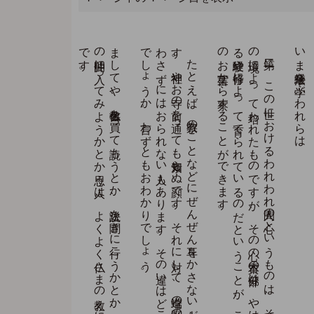
。
わ
た
し
自身の
幼時を
ふ
り
か
え
っ
て
み
て
も
、
朝は
必ず
神棚を
拝ん
で
か
ら
学校へ
行き
ま
し
た
し
、
学校へ
の
途中に
あ
る
諏訪神社や
子安観音さ
ま
の
前を
通る
と
き
も
、
大日如来と
刻ま
れ
た
石碑の
前を
通る
と
き
も
、
必ず
お
じ
ぎ
を
し
て
通り
ま
し
た
。
そ
れ
で
、
村の
人た
ち
か
ら
は
「あ
れ
は
お
か
し
な
子だ
よ
」と
い
わ
れ
た
も
の
で
す
。
ま
し
て
や
、
仏教書を
買っ
て
読も
う
と
か
、
説法を
聞き
に
行こ
う
か
と
か
、
あ
る
い
は
信仰者
の
仲間に
入っ
て
み
よ
う
か
と
か
思う
人は
、
よ
く
よ
く
仏さ
ま
の
教え
に
縁の
深い
人な
の
で
す
た
と
え
ば
、
宗教の
こ
と
な
ど
に
ぜ
ん
ぜ
ん
耳を
か
さ
な
い
人が
あ
り
ま
す
。
神社や
お
寺の
前を
通っ
て
も
素知ら
ぬ
顔で
す
。
そ
れ
に
対し
て
、
道端の
野の
仏を
見て
も
手を
合
わ
さ
ず
に
は
お
ら
れ
な
い
人も
あ
り
ま
す
。
そ
の
違い
は
ど
こ
か
ら
来た
の
で
し
ょ
う
か
。
言わ
ず
と
も
お
わ
か
り
で
し
ょ
う
。
。
第二に
、
こ
の
世に
お
け
る
わ
れ
わ
れ
人間の
心と
い
う
も
の
は
、
そ
の
大部分は
父母・兄弟そ
の
他
の
環境に
よ
っ
て
培わ
れ
た
も
の
で
す
が
、
そ
の
心の
本質の
部分は
、
や
は
り
前世に
お
け
る
経験や
修行に
よ
っ
て
育て
ら
れ
て
い
る
の
だ
と
い
う
こ
と
が
、
こ
の
お
釈迦さ
ま
の
お
言葉か
ら
察す
る
こ
と
が
で
き
ま
す
いま法華経を学ぶわれらは