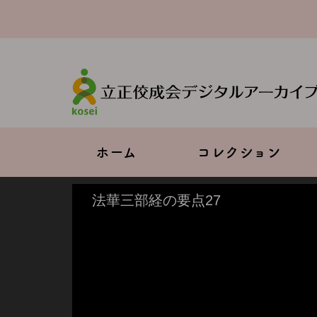
メ
イ
ン
コ
ン
テ
ン
ツ
に
移
Main
ホーム
コレクション
動
navigation