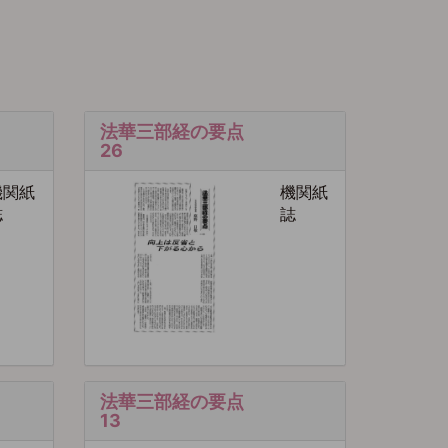
法華三部経の要点
26
機関紙
機関紙
誌
誌
法華三部経の要点
13