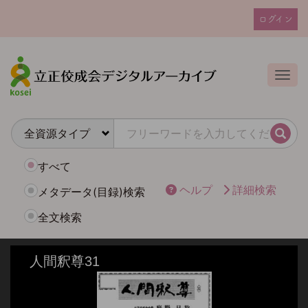
メ
ログイン
イ
ユ
ン
ー
コ
ザ
ン
Togg
テ
ー
ン
ア
ツ
カ
に
検索
ウ
移
動
ン
すべて
ト
ヘルプ
詳細検索
メタデータ(目録)検索
メ
全文検索
ニ
ュ
ー