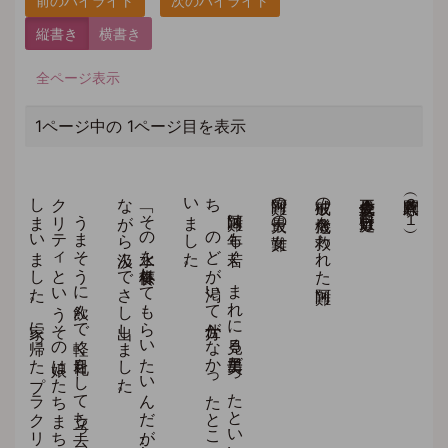
縦書き
横書き
全ページ表示
1ページ中の 1ページ目を表示
う
ま
そ
う
に
飲ん
で
軽く
目礼を
し
て
立ち
去っ
て
い
く
後ろ
姿を
見送り
な
が
ら
、
プ
ラ
ク
リ
テ
ィ
と
い
う
そ
の
娘は
た
ち
ま
ち
燃え
立つ
よ
う
な
恋心に
と
り
つ
か
れ
て
し
ま
い
ま
し
た
。
家に
帰っ
た
プ
ラ
ク
リ
テ
ィ
は
、
呪（ま
じ
な
）い
師だ
っ
た
母親に
「あ
の
お
方を
家に
呼び
寄せ
て
…
…
」と
頼み
ま
し
た
。
母親が
「い
い
え
、
五欲を
離れ
た
出家の
方に
は
呪い
は
通じ
な
い
ん
だ
よ
」と
さ
と
し
ま
し
た
が
、
「あ
の
方と
添え
な
い
ぐ
ら
い
な
ら
、
わ
た
し
は
死ん
で
し
ま
う
」と
泣き
く
ず
れ
る
の
で
し
た
。
「そ
の
水を
一杯供養し
て
も
ら
い
た
い
ん
だ
が
…
…
」と
頼む
と
、
娘は
も
じ
も
じ
し
な
が
ら
汲ん
で
さ
し
出し
ま
し
た
。
阿難は
年も
若く
、
ま
れ
に
見る
美男子だ
っ
た
と
い
い
ま
す
。
あ
る
日、
托鉢か
ら
の
帰り
み
ち
、
の
ど
が
渇い
て
仕方が
な
か
っ
た
と
こ
ろ
、
泉の
ほ
と
り
で
一人の
娘が
水を
汲ん
で
い
ま
し
た
阿難の最大の女難
破戒の危機を救われた阿難
立正佼成会会長 庭野日敬
人間釈尊（３１）