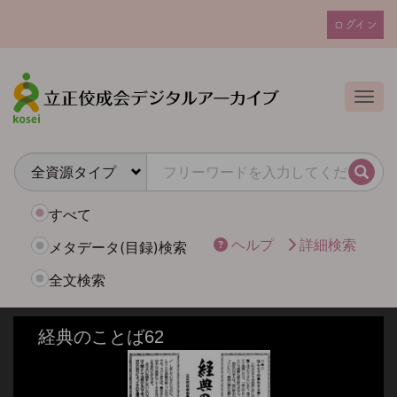
メ
ログイン
イ
ユ
ン
ー
コ
ザ
ン
Togg
テ
ー
ン
ア
ツ
カ
に
検索
ウ
移
動
ン
すべて
ト
ヘルプ
詳細検索
メタデータ(目録)検索
メ
全文検索
ニ
ュ
ー