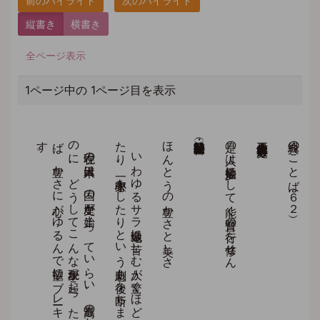
縦書き
横書き
全ページ表示
1ページ中の 1ページ目を表示
。
よ
り
よ
い
生活を
し
た
い
と
い
う
欲望は
人間と
し
て
当然の
も
の
で
あ
っ
て
、
自分の
努力に
よ
っ
て
そ
れ
を
達成し
て
い
く
こ
と
は
生活の
ご
く
自然な
進歩と
い
え
ま
し
ょ
う
。
現在の
日本人は
、
国の
歴史が
始ま
っ
て
い
ら
い
、
最高の
豊か
な
暮ら
し
を
し
て
い
る
と
い
う
の
に
、
ど
う
し
て
こ
ん
な
現象が
起こ
っ
た
の
で
し
ょ
う
か
。
ズ
バ
リ
言え
ば
、
豊か
さ
に
心が
ゆ
る
ん
で
欲望に
ブ
レ
ーキ
を
か
け
る
こ
と
を
忘れ
た
か
ら
で
す
。
い
わ
ゆ
る
サ
ラ
金地獄に
苦し
む
人が
驚く
ほ
ど
た
く
さ
ん
い
ま
す
。
妻子を
捨て
て
蒸発し
た
り
、
一家心中を
し
た
り
と
い
う
悲劇も
後を
断ち
ま
せ
ん
ほんとうの豊かさと美しさ
是の人は少欲知足にして能く普賢の行を修せん
立正佼成会会長 庭野日敬
経典のことば（６２）