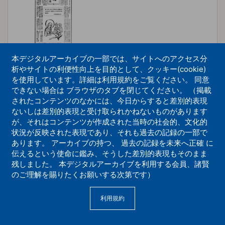
本デジタルアーカイブの一部では、サイトへのアクセス分
析やサイトの利便性向上を目的として、クッキー(cookie)
を使用しています。詳細は利用規約をご覧ください。 同意
できない場合は ブラウザのタブを閉じてください。 （掲載
経典のことば63
されたコンテンツのなかには、今日からすると差別的表現
ないしは差別的表現と受け取られかねないものがあります
機関紙誌
が、それはコンテンツが作成された当時の社会的、文化的
状況が反映された表現であり、それも過去の記録の一部で
あります。 アーカイブの持つ、 過去の記録を未来へ正確 に
伝えるという使命に鑑み、そうした差別的表現もそのまま
残しました。 本デジタルアーカイブを利用する会員、諸賢
のご理解を賜りたくお願いする次第です）
利用規約