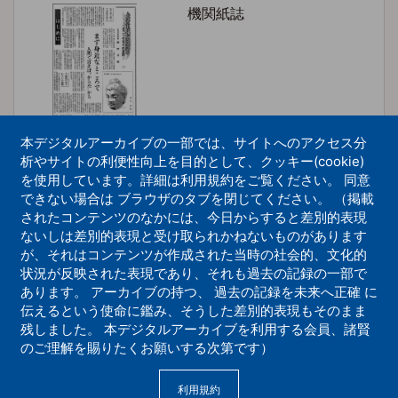
機関紙誌
本デジタルアーカイブの一部では、サイトへのアクセス分
析やサイトの利便性向上を目的として、クッキー(cookie)
を使用しています。詳細は利用規約をご覧ください。 同意
できない場合は ブラウザのタブを閉じてください。 （掲載
心が変われば世界が変わる１０
されたコンテンツのなかには、今日からすると差別的表現
ないしは差別的表現と受け取られかねないものがあります
機関紙誌
が、それはコンテンツが作成された当時の社会的、文化的
状況が反映された表現であり、それも過去の記録の一部で
あります。 アーカイブの持つ、 過去の記録を未来へ正確 に
伝えるという使命に鑑み、そうした差別的表現もそのまま
残しました。 本デジタルアーカイブを利用する会員、諸賢
のご理解を賜りたくお願いする次第です）
利用規約