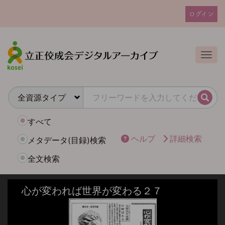
メ
ログイン
イ
ユ
ン
ー
コ
ザ
ン
Togg
テ
ー
ン
ア
ツ
カ
に
検索
ウ
移
動
ン
すべて
ト
ヘルプ
詳細検索
メタデータ(目録)検索
メ
全文検索
ニ
ュ
ー