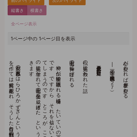
縦書き
横書き
全ページ表示
1ページ中の 1ページ目を表示
。
京都の
小原弘万（お
は
ら
・ひ
ろ
か
ず
）さ
ん
と
い
う
方は
、
般若心経を
昭和五十二年八月ま
で
に
百六十万遍も
読誦し
、
ま
た
心経の
豆本
を
作っ
て
は
無料で
配布さ
れ
、
そ
う
し
た
自行と
利他行の
功徳に
よ
っ
て
さ
ま
ざ
ま
な
神力（じ
ん
り
き
）を
身に
つ
け
ら
れ
た
現代の
尊者で
す
が
、
そ
の
著『心経ひ
と
す
じ
』に
次の
よ
う
な
体験を
発表し
て
お
ら
れ
ま
す
。
神や
仏が
実際に
顕現さ
れ
る
場合は
、
た
い
て
い
の
場合一瞬の
出来事で
す
。
長く
て
も
数秒、
数十秒と
い
う
短い
時間
で
す
。
で
す
か
ら
、
そ
れ
を
信じ
な
い
人々か
ら
、
幻覚と
か
錯覚と
か
で
片づ
け
ら
れ
て
し
ま
う
の
で
す
。
と
こ
ろ
が
、
こ
こ
に
、
少な
く
と
も
数十分の
あ
い
だ
、
仏
の
霊光に
導か
れ
て
七面山の
登山を
成し
遂げ
た
。
と
い
う
希有な
実例が
あ
り
ま
す
の
で
、
紹介さ
せ
て
頂
き
ま
す
七面山の女神に呼ばれる
仏の霊光に救われた話
立正佼成会会長 庭野日敬
―一念三千の現代的展開―（２７）
心が変われば世界が変わる