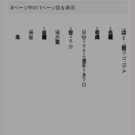
8ページ中の 1ページ目を表示
見出等
掲 載＝『』
出席者＝庭野日敬開祖
場 所＝大聖堂
録音分＝２６分
日 時＝１９９１（平成３）年１１月１５日
行事名＝法燈継承式
先生名＝庭野日敬開祖
法話コード＝開祖-1991-11-15-A