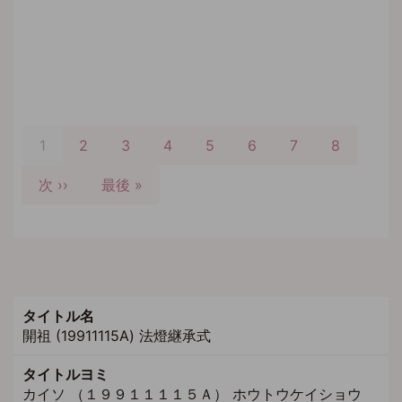
ペ
ー
カ
1
Page
2
Page
3
Page
4
Page
5
Page
6
Page
7
Page
8
ジ
レ
送
次
次 ››
ン
最
最後 »
り
ペ
ト
終
ー
ペ
ペ
ジ
ー
ー
ジ
ジ
タイトル名
開祖 (19911115A) 法燈継承式
タイトルヨミ
カイソ （１９９１１１１５Ａ） ホウトウケイショウ