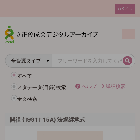
メ
ログイン
イ
ユ
ン
ー
コ
ザ
ン
Togg
テ
ー
ン
ア
ツ
カ
に
検索
ウ
移
動
ン
すべて
ト
ヘルプ
詳細検索
メタデータ(目録)検索
メ
全文検索
ニ
ュ
ー
開祖 (19911115A) 法燈継承式