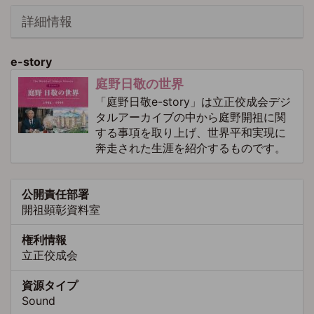
詳細情報
e-story
庭野日敬の世界
「庭野日敬e-story」は立正佼成会デジ
タルアーカイブの中から庭野開祖に関
する事項を取り上げ、世界平和実現に
奔走された生涯を紹介するものです。
公開責任部署
開祖顕彰資料室
権利情報
立正佼成会
資源タイプ
Sound