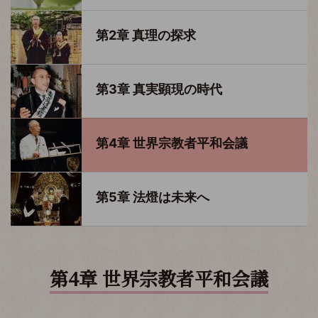
第2章 真理の探求
第3章 真実顕現の時代
第4章 世界宗教者平和会議
第5章 法燈は未来へ
第4章
世界宗教者平和会議