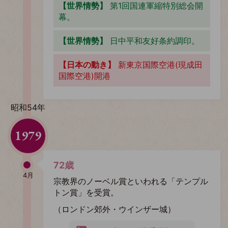
【世界情勢】
第1回国連軍縮特別総会開
幕。
【世界情勢】
日中平和友好条約調印。
【日本の動き】
新東京国際空港(現成田
国際空港)開港
昭和54年
1979
72歳
4月
宗教界のノーベル賞といわれる「テンプル
トン賞」を受賞。
（ロンドン郊外・ウインザー城）