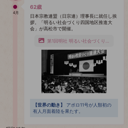
62歳
4月
日本宗教連盟（日宗連）理事長に就任し挨
拶。「明るい社会づくり四国地区推進大
会」が高松市で開催。
第1回明社 明るい社会づくり運動推進大会
【世界の動き】
アポロ11号が人類初の
有人月面着陸を果たす。