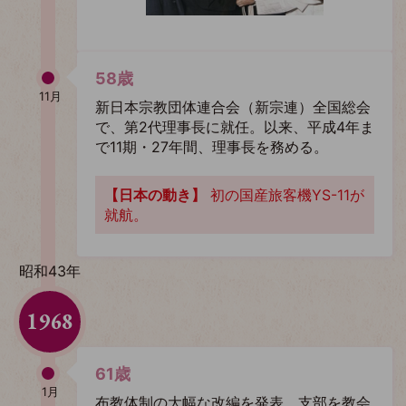
58歳
11月
新日本宗教団体連合会（新宗連）全国総会
で、第2代理事長に就任。以来、平成4年ま
で11期・27年間、理事長を務める。
【日本の動き】
初の国産旅客機YS-11が
就航。
昭和43年
1968
61歳
1月
布教体制の大幅な改編を発表。支部を教会