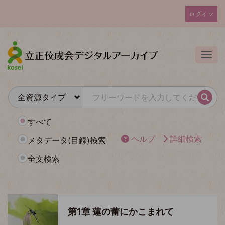
メ
ログイン
イ
ユ
ン
ー
コ
ザ
ン
Togg
テ
ー
ン
ア
ツ
カ
に
検索
ウ
移
動
ン
すべて
ト
ヘルプ
詳細検索
メタデータ(目録)検索
メ
全文検索
ニ
ュ
ー
第1章 蓮の蕾にかこまれて