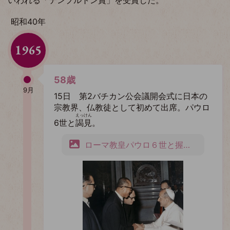
昭和40年
1965
58歳
9月
15日 第2バチカン公会議開会式に日本の
宗教界、仏教徒として初めて出席。パウロ
えっけん
6世と
謁見
。
ローマ教皇パウロ６世と握手を交わす