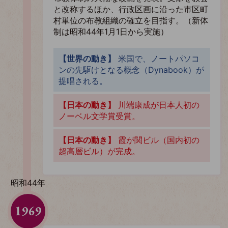
と改称するほか、行政区画に沿った市区町
村単位の布教組織の確立を目指す。（新体
制は昭和44年1月1日から実施）
【世界の動き】
米国で、ノートパソコ
ンの先駆けとなる概念（Dynabook）が
提唱される。
【日本の動き】
川端康成が日本人初の
ノーベル文学賞受賞。
【日本の動き】
霞が関ビル（国内初の
超高層ビル）が完成。
昭和44年
1969