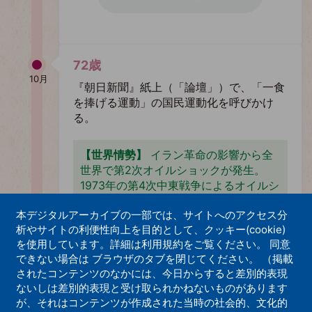
72歳
10月
『朝日新聞』紙上（「論壇」）で、「一食
を捧げる運動」の国民運動化を呼びかけ
る。
【世界情勢】
イラン革命の影響から全
世界で第2次オイルショックが発生。
1973年の第4次中東戦争によるオイルシ
ョックとともに原子力をはじめ非石油エ
本デジタルアーカイブの一部では、サイトへのアクセス分
ネルギーの活用の模索、省エネルギー技
析やサイトの利便性向上を目的として、クッキー(cookie)
術の研究開発の契機となった。
を使用しています。詳細は利用規約をご覧ください。 同意
できない場合は ブラウザのタブを閉じてください。 （掲載
【世界情勢】
ウィーンでの米ソ首脳会
されたコンテンツのなかには、今日からすると差別的表現
談で、SALTII（第二次戦略兵器制限条
ないしは差別的表現と受け取られかねないものがあります
約）が調印される。
が、それはコンテンツが作成された当時の社会的、文化的