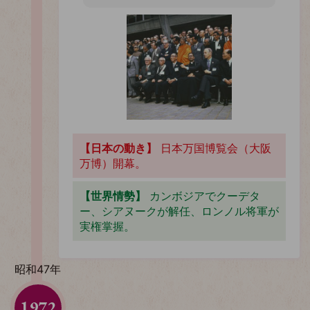
【日本の動き】
日本万国博覧会（大阪
万博）開幕。
【世界情勢】
カンボジアでクーデタ
ー、シアヌークが解任、ロンノル将軍が
実権掌握。
昭和47年
1972