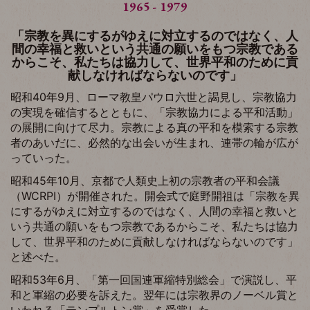
1965
1979
「宗教を異にするがゆえに対立するのではなく、人
間の幸福と救いという共通の願いをもつ宗教である
からこそ、私たちは協力して、世界平和のために貢
献しなければならないのです」
昭和40年9月、ローマ教皇パウロ六世と謁見し、宗教協力
の実現を確信するとともに、「宗教協力による平和活動」
の展開に向けて尽力。宗教による真の平和を模索する宗教
者のあいだに、必然的な出会いが生まれ、連帯の輪が広が
っていった。
昭和45年10月、京都で人類史上初の宗教者の平和会議
（WCRPⅠ）が開催された。開会式で庭野開祖は「宗教を異
にするがゆえに対立するのではなく、人間の幸福と救いと
いう共通の願いをもつ宗教であるからこそ、私たちは協力
して、世界平和のために貢献しなければならないのです」
と述べた。
昭和53年6月、「第一回国連軍縮特別総会」で演説し、平
和と軍縮の必要を訴えた。翌年には宗教界のノーベル賞と
いわれる「テンプルトン賞」を受賞した。