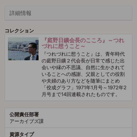
詳細情報
コレクション
『庭野日鑛会長のこころ』～つれ
づれに想うこと～
『つれづれに想うこと』は、青年時代
の庭野日鑛２代会長が日常で感じた出
会いや縁の不思議、自然に生かされて
いることへの感謝、父親としての役割
や夫婦のあり方などを随筆にまとめ
「佼成グラフ」1971年1月号～1972年2
月号まで14回連載されたものです。
公開責任部署
アーカイブズ課
資源タイプ