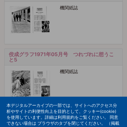
機関紙誌
佼成グラフ1971年05月号 つれづれに想うこ
と5
機関紙誌
本デジタルアーカイブの一部では、サイトへのアクセス分
析やサイトの利便性向上を目的として、クッキー(cookie)
を使用しています。詳細は利用規約をご覧ください。 同意
佼成グラフ1971年06月号 つれづれに想うこ
できない場合は ブラウザのタブを閉じてください。 （掲載
と6