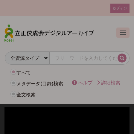
メ
ログイン
イ
ユ
ン
ー
コ
ザ
ン
Togg
テ
ー
ン
ア
ツ
カ
に
検索
ウ
移
動
ン
すべて
ト
ヘルプ
詳細検索
メタデータ(目録)検索
メ
全文検索
ニ
ュ
ー