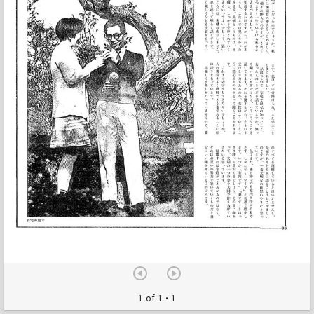
1 of 1
• 1