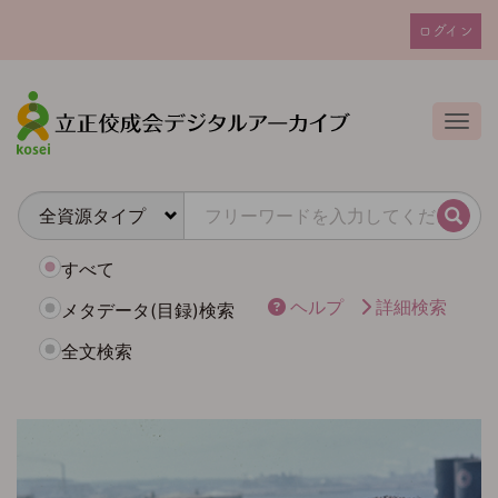
メ
ログイン
イ
ユ
ン
ー
コ
ザ
ン
Togg
テ
ー
ン
ア
ツ
カ
に
検索
ウ
移
動
ン
すべて
ト
ヘルプ
詳細検索
メタデータ(目録)検索
メ
全文検索
ニ
ュ
ー