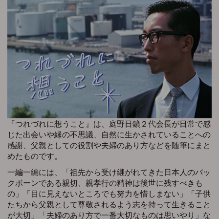
『つれづれに想うこと』は、庭野日鑛２代会長が日常で感
じた出会いや縁の不思議、自然に生かされていることへの
感謝、父親としての役割や夫婦のあり方などを随筆にまと
めたものです。
一編一編には、「祖先から受け継がれてきた日本人のバッ
クボーンである親切、親孝行の精神は後世に残すべきも
の」「目に見えないところでも努力を惜しまない」「子供
たちから父親として尊敬されるよう志を持って生きること
が大切」「夫婦のあり方で一番大切なものは思いやり」な