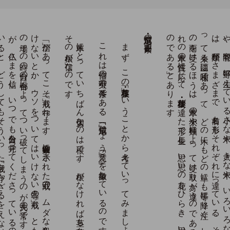
「信」が
あ
っ
て
こ
そ
「戒」も
守れ
ま
す
。
在家信仰者に
示さ
れ
た
五戒の
、
ム
ダ
な
殺生を
し
て
は
い
け
な
い
と
か
、
ウ
ソ
を
つ
い
て
は
い
け
な
い
等々の
「戒」も
、
と
も
す
れ
ば
そ
の
場そ
の
時の
自分の
都合に
よ
っ
て
つ
い
破っ
て
し
ま
う
の
が
凡夫の
常で
す
。
と
こ
ろ
が
、
仏さ
ま
を
信じ
、
い
つ
で
も
自分を
見守っ
て
く
だ
さ
っ
て
い
る
の
だ
と
信じ
て
い
る
と
、
ど
う
し
て
も
そ
う
い
っ
た
「戒」を
守ら
ざ
る
を
え
な
い
の
で
す
。
畏
（お
そ
）れ
る
心か
ら
で
す
。
草木に
と
っ
て
い
ち
ば
ん
大切な
の
は
根で
す
。
根が
な
け
れ
ば
茎も
枝葉も
出ま
せ
ん
。
そ
の
根が
「信」な
の
で
す
これは信仰の不可欠の条件である、「信」「戒」「定（じょう）」「慧（え）」を象徴しているのです。
まず、この「根・茎・枝・葉」ということから考えていってみましょう。
信・戒・定・慧の四要素を
。