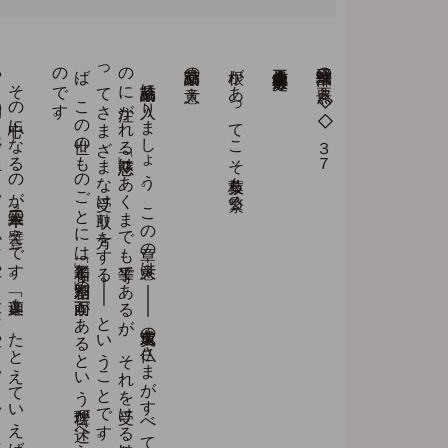
そ
の
中心に
な
る
の
が
『三草二木の
譬え
』で
す
。
「迦葉よ
。
た
と
え
て
い
え
ば
、
こ
の
世界中の
山
や
、
谷間や
、
平野に
生え
て
い
る
小さ
な
木や
、
大き
な
木や
、
い
ろ
い
ろ
な
草や
薬草な
ど
は
、
種類が
さ
ま
ざ
ま
で
、
名前も
形も
そ
れ
ぞ
れ
に
違っ
て
い
る
。
そ
れ
ら
の
上に
降
っ
て
来る
雨は
一相一味で
あ
っ
て
、
ど
の
木に
も
ど
の
草に
も
平等に
降り
注ぐ
。
し
か
し
、
そ
の
雨を
受け
る
ほ
う
は
、
草木の
大小や
種類に
よ
っ
て
受け
取り
方が
違う
の
で
あ
る
。
そ
れ
ぞ
れ
の
草木の
性質に
応じ
て
、
根・茎・枝・葉が
違っ
た
形で
生長し
、
思い
思い
の
花を
ひ
ら
き
、
思い
思い
の
実を
結ぶ
の
で
あ
る
」と
あ
り
ま
す
。
薬草諭品に
入り
ま
し
ょ
う
。
こ
の
章の
大意は
、
―
―
久遠実成の
仏さ
ま
が
す
べ
て
の
生あ
る
も
の
に
注が
れ
る
「慈悲」は
あ
く
ま
で
も
平等で
あ
る
が
、
そ
れ
を
受け
る
衆生は
そ
の
個性に
よ
っ
て
さ
ま
ざ
ま
な
受け
取り
方を
す
る
―
―
と
い
う
こ
と
で
す
。
別な
角度か
ら
見れ
ば
、
こ
の
世の
も
の
ご
と
に
は
「平等相」と
「差別相」の
両面が
あ
る
と
い
う
哲理が
述べ
ら
れ
て
い
る
の
で
す
薬草諭品の大意
根があってこそ枝葉も繁る
立正佼成会会長 庭野日敬
法華三部経の要点 ◇◇３７