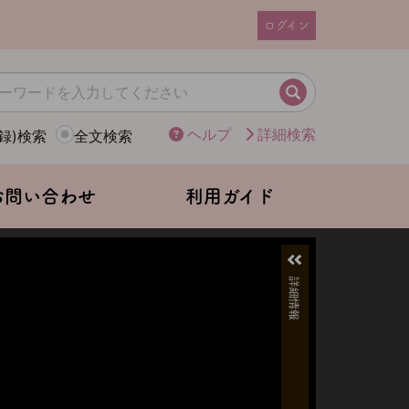
ログイン
ユ
ー
ザ
検索
ー
ヘルプ
詳細検索
録)検索
全文検索
ア
カ
ウ
お問い合わせ
利用ガイド
ン
ト
メ
ニ
ュ
ー