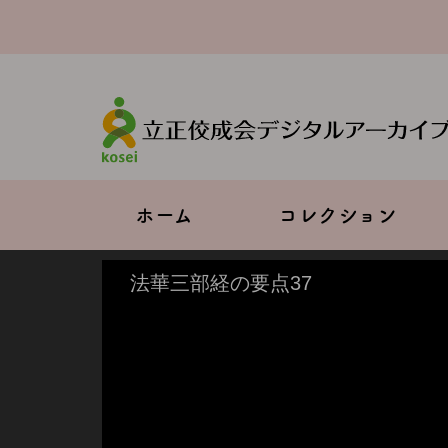
メ
イ
ン
コ
ン
テ
ン
ツ
に
移
Main
ホーム
コレクション
動
navigation