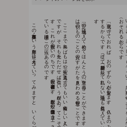
ま
た
、
「定」が
な
か
っ
た
ら
、
信仰に
疑惑を
生じ
て
フ
ラ
フ
ラ
と
迷い
に
陥り
、
不幸へ
の
道
へ
転落す
る
結果に
な
り
ま
す
。
こ
の
根・茎・枝・葉と
い
う
順序を
逆に
考え
て
い
っ
て
み
ま
す
と
、
い
く
ら
根が
丈夫で
も
、
あ
る
べ
き
枝葉が
落ち
た
り
、
茎が
切ら
れ
た
り
し
た
ら
、
つ
い
に
は
根も
腐っ
て
し
ま
い
ま
す
。
そ
れ
と
同じ
で
、
ほ
ん
と
う
の
「慧」が
な
か
っ
た
ら
、
「信」も
間違っ
た
信、
す
な
わ
ち
迷信に
な
っ
て
し
ま
い
ま
す
。
こ
こ
ま
で
来れ
ば
も
は
や
「人生の
達人」と
言っ
て
も
い
い
素晴ら
し
い
人と
な
れ
る
わ
け
で
す
が
、
そ
れ
も
元を
た
だ
せ
ば
「信」と
い
う
根が
あ
っ
て
こ
そ
の
こ
と
で
す
。
こ
れ
が
宗教の
い
の
ち
で
す
。
宗教の
存在価値で
す
。
宗教が
一般の
倫理・道徳と
違う
エ
ネ
ル
ギ
ーを
持っ
て
い
る
理由は
こ
の
一点に
あ
る
の
で
す
。
「定」の
境地に
入っ
て
初め
て
ほ
ん
と
う
の
「慧」を
得る
こ
と
が
で
き
ま
す
。
「慧」と
い
う
の
は
一切の
も
の
ご
と
の
真の
す
が
た
を
見き
わ
め
る
智慧の
こ
と
で
す
。
「戒」を
守っ
て
お
れ
ば
、
お
の
ず
か
ら
心が
安定し
ま
す
。
仏さ
ま
の
み
心と
自分の
心と
波長が
合致
す
る
か
ら
で
す
。
従っ
て
「定（精神が
統一し
て
乱れ
な
い
境地）」に
も
自然と
入っ
て
い
け
る
の
で
す
。