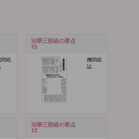
法華三部経の要点
15
機関紙
機関紙
誌
誌
法華三部経の要点
12