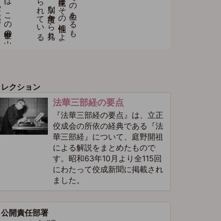
コレクション
法華三部経の要点
『法華三部経の要点』は、立正
佼成会の所依の経典である『法
華三部経』について、庭野開祖
による解説をまとめたもので
す。昭和63年10月より全115回
にわたって佼成新聞に掲載され
ました。
公開責任部署