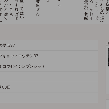
の要点37
ブキョウノヨウテン37
( コウセイシンブンシャ )
月03日