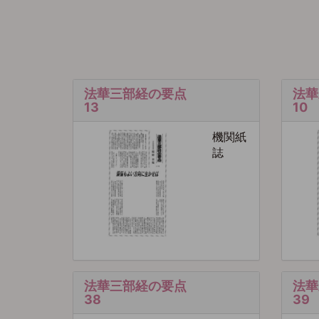
法華三部経の要点
法華
13
10
機関紙
誌
法華三部経の要点
法華
38
39