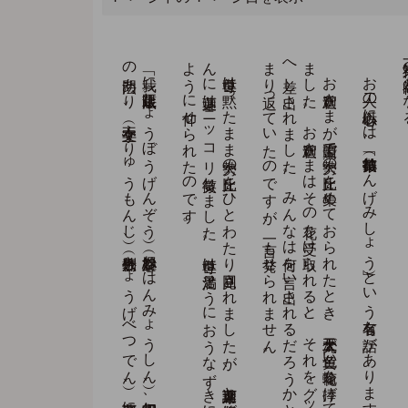
「わ
た
し
に
は
一切の
悟り
を
秘め
た
正し
い
智慧の
蔵が
あ
る
。
す
べ
て
の
現象の
奥に
大調和の
す
が
た
（涅槃）を
見る
言う
に
言わ
れ
ぬ
安ら
か
な
心、
そ
れ
は
宇宙の
実相を
明ら
か
に
と
ら
え
る
智慧で
は
あ
る
が
、
決ま
っ
た
形式を
持っ
た
も
の
で
は
な
い
（無相）、
そ
れ
は
言葉で
も
文字で
も
教え
ら
れ
な
い
（教外別伝）も
の
で
あ
る
。
こ
の
微妙な
教え
を
、
摩訶迦葉よ
、
そ
な
た
に
一任し
ま
す
。
こ
れ
を
よ
く
護り
、
後世に
伝え
な
さ
い
このお言葉の意味は大体次のとおりです。
」
「我に
正法眼蔵（し
ょ
う
ぼ
う
げ
ん
ぞ
う
）、
涅槃妙心（ね
は
ん
み
ょ
う
し
ん
）、
実相無相、
微妙（み
み
ょ
う
）
の
法門あ
り
、
不立文字（ふ
り
ゅ
う
も
ん
じ
）、
教外別伝（き
ょ
う
げ
べ
つ
で
ん
）、
摩訶迦葉に
付嘱（ふ
ぞ
く
）す
。
世尊は
黙っ
た
ま
ま
大勢の
比丘を
ひ
と
わ
た
り
見回さ
れ
ま
し
た
が
、
摩訶迦葉と
視線が
合っ
た
と
た
ん
に
迦葉は
ニ
ッ
コ
リ
微笑し
ま
し
た
。
世尊は
満足そ
う
に
お
う
な
ず
き
に
な
り
、
次の
よ
う
に
仰せ
ら
れ
た
の
で
す
。
お
釈迦さ
ま
が
霊鷲山で
大勢の
比丘を
集め
て
お
ら
れ
た
と
き
、
大梵天王が
黄色い
花一輪を
捧げ
て
説法を
お
願い
し
ま
し
た
。
お
釈迦さ
ま
は
そ
の
花を
受け
取ら
れ
る
と
、
そ
れ
を
グ
ッ
と
聴衆の
ほ
う
へ
差し
出さ
れ
ま
し
た
。
み
ん
な
は
何を
言い
出さ
れ
る
だ
ろ
う
か
と
、
シ
ーン
と
静
ま
り
返っ
て
い
た
の
で
す
が
、
一言も
発せ
ら
れ
ま
せ
ん
お二人の以心伝心には、「拈華微笑（ねんげみしょう）」という有名な話があります。
禅宗第