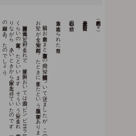
。
摩訶迦葉は
王舎城に
近い
村の
生ま
れ
で
、
生家は
財力に
お
い
て
は
国王の
ビ
ン
ビ
サ
ーラ
王に
も
ま
さ
る
く
ら
い
の
大富豪だ
っ
た
と
い
い
ま
す
。
そ
う
い
う
家に
生ま
れ
、
何不自由の
な
い
身分で
あ
り
な
が
ら
、
小さ
い
と
き
か
ら
出家の
志を
持っ
て
い
た
の
で
す
。
や
は
り
前世か
ら
の
因縁が
あ
っ
た
の
で
し
ょ
う
。
前回に
お
釈迦さ
ま
と
摩訶迦葉と
の
間の
深い
信頼関係に
つ
い
て
述べ
ま
し
た
が
、
こ
の
お
二人の
魂の
交流は
お
互い
が
全く
未知の
間柄だ
っ
た
と
き
に
芽生え
た
と
い
う
不思議な
事実が
あ
り
ま
す
迦葉を出迎えられた世尊
以心伝心の妙境
立正佼成会会長 庭野日敬
人間釈尊（２４）