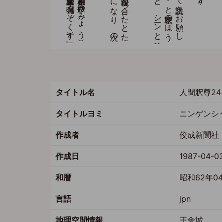
タイトル名
人間釈尊24
タイトルヨミ
ニンゲンシ
作成者
佼成新聞社 
作成日
1987-04-0
和暦
昭和62年0
言語
jpn
地理空間情報
王舎城