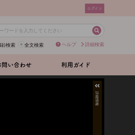
ログイン
ユ
ー
ザ
検索
ー
ヘルプ
詳細検索
録)検索
全文検索
ア
カ
ウ
お問い合わせ
利用ガイド
ン
ト
メ
ニ
ュ
ー