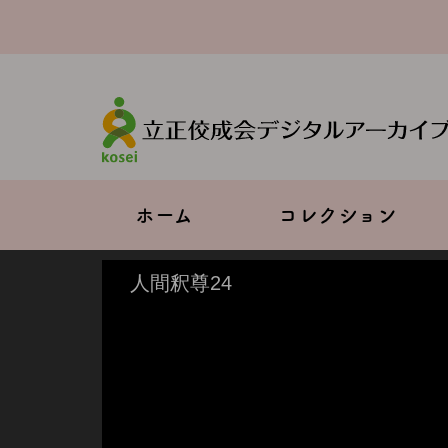
メ
イ
ン
コ
ン
テ
ン
ツ
に
移
Main
ホーム
コレクション
動
navigation