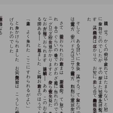
一の祖師となる
。
と
声を
か
け
ら
れ
ま
し
た
。
お
二人の
歴史的な
出会い
は
、
こ
う
し
た
以心伝心の
妙境の
う
ち
に
遂
げ
ら
れ
た
の
で
し
た
「迦葉よ。よく来られた。ここにすわられるがよい」
、
さ
て
、
霊鷲山に
お
ら
れ
た
お
釈迦さ
ま
は
、
迦葉が
王舎城に
向か
っ
て
旅し
て
来る
こ
と
を
予知さ
れ
、
十キ
ロ
ぐ
ら
い
の
途中ま
で
わ
ざ
わ
ざ
出迎え
に
出ら
れ
た
の
で
す
。
迦葉が
道端の
一本の
ニ
グ
ロ
ーダ
樹の
前を
通り
か
か
り
ま
す
と
、
全身か
ら
黄金色の
光を
発し
た
、
見る
か
ら
に
尊げ
な
お
方が
端座し
て
お
ら
れ
ま
す
。
迦葉は
瞬間的に
―
―
あ
あ
、
こ
の
お
方こ
そ
わ
が
求め
る
師で
あ
る
―
―
と
直感し
ま
し
た
。
と
同時に
お
釈迦さ
ま
の
ほ
う
で
も
。
そ
し
て
、
あ
る
日つ
い
に
意を
決し
、
二人は
そ
ろ
っ
て
出家し
た
の
で
し
た
。
夫の
迦葉
は
王舎城の
方へ
、
妻の
バ
ド
ラ
ーは
コ
ーサ
ラ
国舎衛城の
方へ
、
別れ
別れ
に
求道の
旅へ
出か
け
ま
し
た
。
両親は
、
せ
っ
か
く
の
男の
子に
出家さ
れ
て
は
た
ま
ら
な
い
と
思い
、
む
り
や
り
に
嫁を
持た
せ
た
の
で
し
た
が
、
そ
の
嫁が
ま
た
強い
求道の
志を
持つ
女性だ
っ
た
の
で
す
。
二人は
結婚後も
夫婦と
は
名ば
か
り
で
、
お
互い
に
励ま
し
合っ
て
精神的向上を
目指す
生活を
十二年間も
続け
ま
し
た