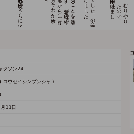
ャクソン24
( コウセイシンブンシャ )
3
4月03日