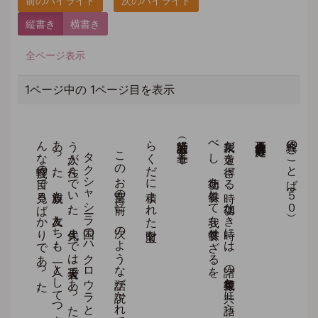
縦書き
横書き
全ページ表示
1ページ中の 1ページ目を表示
。
彼は
村に
い
た
た
ま
れ
な
く
な
り
、
よ
り
よ
い
人生を
求め
て
旅に
出た
。
そ
し
て
大秦国（中国）
に
行き
、
そ
こ
で
大成功を
収め
、
巨万の
富を
得た
。
そ
し
て
年老い
て
か
ら
故郷に
帰っ
て
き
た
。
タ
ク
シ
ャ
シ
ーラ
国の
ハ
ク
ロ
ウ
ラ
と
い
う
村に
シ
ョ
ウ
カ
バ
ッ
ダ
と
い
う
人が
住ん
で
い
た
。
先代ま
で
は
大長者で
あ
っ
た
が
、
今は
お
ち
ぶ
れ
て
貧窮の
ど
ん
底に
あ
っ
た
。
親族も
、
友人た
ち
も
、
一人と
し
て
つ
き
あ
っ
て
く
れ
る
者は
な
く
、
み
ん
な
軽蔑の
目で
見る
ば
か
り
で
あ
っ
た
このお言葉の前に、次のような話が説かれています。
らくだに積まれた財宝を
（大荘厳経論 巻十五）
。
我未だ
道を
得ざ
る
時、
功徳な
き
時に
は
、
諸の
衆生等我と
共に
語ら
ず
、
況や
復た
供養せ
ん
や
。
是の
故に
当に
知る
べ
し
、
功徳を
供養し
て
我を
供養せ
ざ
る
を
立正佼成会会長 庭野日敬
経典のことば（５０）