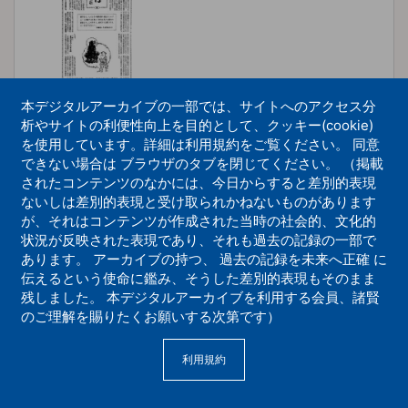
本デジタルアーカイブの一部では、サイトへのアクセス分
析やサイトの利便性向上を目的として、クッキー(cookie)
を使用しています。詳細は利用規約をご覧ください。 同意
できない場合は ブラウザのタブを閉じてください。 （掲載
経典のことば10
されたコンテンツのなかには、今日からすると差別的表現
ないしは差別的表現と受け取られかねないものがあります
機関紙誌
が、それはコンテンツが作成された当時の社会的、文化的
状況が反映された表現であり、それも過去の記録の一部で
あります。 アーカイブの持つ、 過去の記録を未来へ正確 に
伝えるという使命に鑑み、そうした差別的表現もそのまま
残しました。 本デジタルアーカイブを利用する会員、諸賢
のご理解を賜りたくお願いする次第です）
利用規約