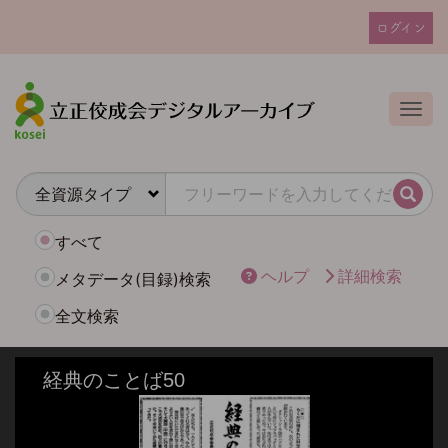
メ
ログイン
イ
ユ
ン
ー
コ
ザ
ン
Togg
テ
ー
ン
ア
ツ
カ
に
検索
ウ
移
動
ン
すべて
ト
ヘルプ
詳細検索
メタデータ(目録)検索
メ
全文検索
ニ
ュ
ー