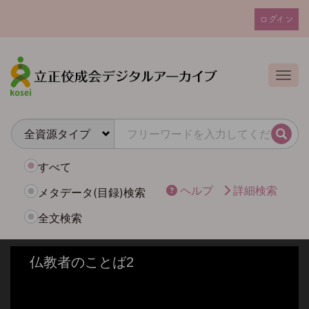
メ
ログイン
イ
ユ
ン
ー
コ
ザ
ン
Togg
テ
ー
ン
ア
ツ
カ
に
検索
ウ
移
動
ン
すべて
ト
ヘルプ
詳細検索
メタデータ(目録)検索
メ
全文検索
ニ
ュ
ー