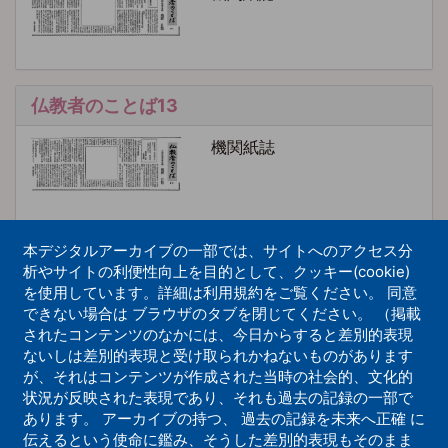
仏教者のことば13
機関紙誌
本デジタルアーカイブの一部では、サイトへのアクセス分
仏教者のことば3
析やサイトの利便性向上を目的として、クッキー(cookie)
を使用しています。詳細は利用規約をご覧ください。 同意
機関紙誌
できない場合は ブラウザのタブを閉じてください。 （掲載
されたコンテンツのなかには、今日からすると差別的表現
ないしは差別的表現と受け取られかねないものがあります
が、それはコンテンツが作成された当時の社会的、文化的
状況が反映された表現であり、それも過去の記録の一部で
仏教者のことば30
あります。 アーカイブの持つ、 過去の記録を未来へ正確 に
伝えるという使命に鑑み、そうした差別的表現もそのまま