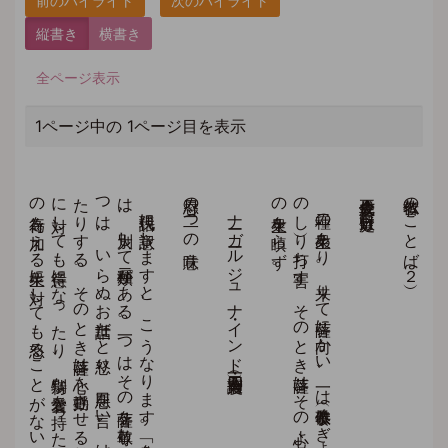
縦書き
横書き
全ページ表示
1ページ中の 1ページ目を表示
こ
こ
で
す
べ
き
は
、
の
で
す
。
わ
た
し
が
い
こ
ろ
生に
の
を
い
て
い
た
と
き
、
と
い
う
え
に
は
、
か
ら
え
ら
れ
る
を
え
ぶ
こ
と
と
に
、
め
ら
れ
た
り
わ
れ
た
り
し
て
も
に
な
ら
な
い
こ
と
も
ん
で
い
る
の
で
す
。
む
し
ろ
、
こ
っ
ち
の
ほ
う
が
し
い
ん
で
す
よ
と
え
ら
れ
ま
し
た
。
に
、
そ
れ
が
こ
の
』に
を
っ
て
い
る
こ
と
を
り
ま
し
た
」
現代語に
意訳し
ま
す
と
、
こ
う
な
り
ま
す
。
「自分を
救い
導こ
う
と
す
る
菩薩に
対す
る
衆生の
態度に
は
、
大別し
て
二種類が
あ
る
。
一つ
は
そ
の
菩薩を
尊敬し
、
て
い
ね
い
に
も
て
な
す
。
他の
一
つ
は
、
い
ら
ぬ
お
世話だ
と
怒り
、
悪口を
言い
、
は
な
は
だ
し
き
は
打っ
た
り
傷つ
け
た
り
す
る
。
そ
の
と
き
菩薩は
心を
動揺さ
せ
る
こ
と
な
く
、
自分を
敬い
供養し
て
く
れ
る
衆生
に
対し
て
も
得意に
な
っ
た
り
、
特別な
愛着を
持っ
た
り
せ
ず
、
ま
た
自分に
悪感情を
い
だ
き
、
反発
の
行為を
加え
る
衆生に
対し
て
も
怒る
こ
と
が
な
い
忍辱の二つの意味
ナーガールジュナ・インド（大智度論一四・二四）
。
二種の
衆生あ
り
。
来り
て
菩薩に
向か
い
、
一は
恭敬供養（く
ぎ
ょ
う
く
よ
う
）し
、
二は
瞋（い
か
）り
罵（の
の
し
）り
打ち
害す
。
そ
の
と
き
菩薩は
そ
の
心よ
く
忍び
、
敬養（け
い
よ
う
）の
衆生を
愛せ
ず
、
加悪
の
衆生を
瞋ら
ず
立正佼成会会長 庭野日敬
仏教者のことば（２）