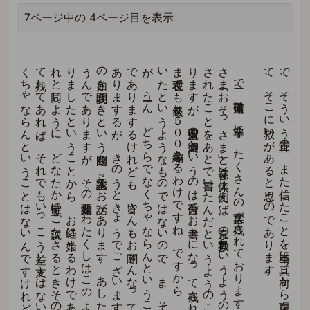
7ページ中の 4ページ目を表示
で
ー、
日蓮聖人は
、
非常に
、
た
く
さ
ん
の
言葉が
残さ
れ
て
お
り
ま
す
が
、
ほ
か
の
お
祖師
さ
ま
（「お
そ
っ
さ
ま
」と
発音）は
大体、
例え
ば
、
真宗の
『歎異抄』と
い
う
よ
う
の
あ
れ
も
、
法然上人が
、
話
さ
れ
た
こ
と
を
あ
と
で
書い
た
ん
だ
と
い
う
よ
う
の
こ
と
に
な
っ
て
お
り
ま
す
が
、
日蓮聖人の
御遺文と
い
う
の
は
自分で
お
書き
に
な
っ
て
残さ
れ
て
、
そ
れ
が
い
ま
現在で
も
厳然と
５
０
０
余編あ
る
わ
け
で
す
ね
。
で
す
か
ら
、
だ
れ
が
聞い
て
、
書
い
た
と
い
う
よ
う
な
も
の
で
は
な
い
の
で
、
ま
、
そ
れ
は
ど
ち
ら
が
、
う
ーん
、
ど
ち
ら
で
な
く
ち
ゃ
な
ら
ん
と
い
う
こ
と
も
な
い
わ
け
で
あ
り
ま
す
る
け
れ
ど
も
、
皆さ
ん
も
お
聞き
ん
な
っ
て
い
る
と
思う
の
で
あ
り
ま
す
る
が
、
き
の
う
と
き
ょ
う
で
ご
ざ
い
ま
す
か
、
如是我聞と
い
う
問題、
是
の
如き
我聞き
き
と
い
う
問題を
、
『人生読本』で
お
話が
あ
り
ま
す
、
あ
し
た
も
う
１
日あ
る
と
思
う
ん
で
あ
り
ま
す
が
。
そ
の
如是我聞、
わ
た
く
し
は
こ
の
よ
う
に
仏さ
ま
の
言葉を
承
り
ま
し
た
と
い
う
こ
と
か
ら
、
お
経は
始ま
る
わ
け
で
あ
り
ま
す
が
。
そ
れ
と
同じ
よ
う
に
、
ど
な
た
か
確実に
ご
説法な
さ
る
と
き
そ
の
ま
ま
書い
て
お
い
て
残し
て
あ
れ
ば
、
そ
れ
で
も
い
っ
こ
う
差し
支え
は
な
い
わ
け
、
自分で
書か
な
く
ち
ゃ
な
ら
ん
と
い
う
こ
と
は
な
い
ん
で
す
け
れ
ど
も
、
日蓮聖人の
御遺文だ
け
は
自分
で
お
書き
に
な
っ
て
残さ
れ
て
あ
り
ま
す
る
か
ら
、
例え
ば
、
あ
と
か
ら
付け
加
え
て
ま
ね
を
し
て
も
、
そ
れ
は
ど
う
に
も
な
ら
な
い
。
も
う
お
聖人さ
ま
の
お
書き
に
な
っ
た
も
の
が
、
厳然と
、
そ
の
筆跡が
そ
の
ま
ま
に
残っ
て
い
ら
っ
し
ゃ
る
、
こ
う
い
う
祖師は
ま
た
こ
れ
ど
こ
の
祖師も
、
ど
の
祖師に
も
ま
さ
っ
た
素晴
ら
し
い
、
厳然と
な
さ
っ
た
こ
と
が
皆実力と
し
て
、
真の
そ
こ
へ
記録と
な
っ
て
残っ
て
い
る
と
い
う
、
そ
う
い
う
、
祖師で
あ
り
ま
す
。
で
、
わ
た
く
し
ど
も
は
そ
う
い
う
意味で
、
こ
の
、
法華経と
い
う
お
経を
所依の
経典と
さ
し
て
い
た
だ
い
て
い
る
。
で
、
法華経の
有り
難い
っ
て
こ
と
は
聖徳太子以来、
日本（に
ほ
ん
）で
は
伝教大師も
お
っ
し
ゃ
っ
て
お
り
ま
す
し
、
た
く
さ
ん
の
方が
、
あ
、
法華経に
帰依さ
れ
た
わ
け
で
あ
り
ま
す
る
け
れ
ど
も
、
こ
の
日蓮聖人ほ
ど
、
は
っ
き
り
と
力づ
お
く
、
こ
の
と
お
り
行け
ば
間違
い
な
い
と
い
う
よ
う
な
、
こ
の
、
力を
こ
う
、
息吹を
与え
て
く
だ
す
っ
た
方は
な
い
と
思う
ん
で
あ
り
ま
す
。
で
、
そ
う
い
う
正直の
、
ま
た
信じ
た
こ
と
を
本当に
真っ
向か
ら
表現を
さ
れ
た
、
言葉に
表し
て
、
そ
こ
に
救い
が
あ
る
と
思う
の
で
あ
り
ま
す