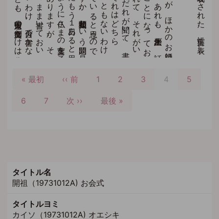
ペ
ー
先
« 最初
前
‹‹ 前
Page
1
Page
2
Page
3
カ
4
Page
5
ジ
頭
ペ
レ
送
Page
6
ペ
Page
7
ー
次
次 ››
最
最後 »
ン
り
ー
ジ
ペ
終
ト
ジ
ー
ペ
ペ
ジ
ー
ー
ジ
ジ
タイトル名
開祖（19731012A) お会式
タイトルヨミ
カイソ（19731012A) オエシキ