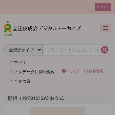
メ
ログイン
イ
ユ
ン
ー
コ
ザ
ン
Togg
テ
ー
ン
ア
ツ
カ
に
検索
ウ
移
動
ン
すべて
ト
ヘルプ
詳細検索
メタデータ(目録)検索
メ
全文検索
ニ
ュ
ー
開祖（19731012A) お会式