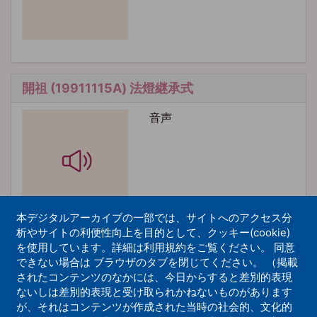
開祖 (19911115A) 法燈継承式
音声
本デジタルアーカイブの一部では、サイトへのアクセス分
析やサイトの利便性向上を目的として、クッキー(cookie)
を使用しています。詳細は利用規約をご覧ください。 同意
できない場合は ブラウザのタブを閉じてください。 （掲載
開祖 (19760528A) シュバイツア賞受賞式
されたコンテンツのなかには、今日からすると差別的表現
ないしは差別的表現と受け取られかねないものがあります
音声
が、それはコンテンツが作成された当時の社会的、文化的