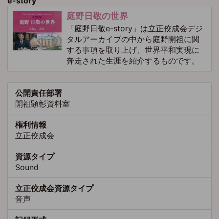
e-story
庭野日敬の世界
「庭野日敬e-story」は立正佼成会デジ
タルアーカイブの中から庭野開祖に関
する事項を取り上げ、世界平和実現に
奔走された生涯を紹介するものです。
公開責任部署
開祖顕彰資料室
権利情報
立正佼成会
資源タイプ
Sound
立正佼成会資源タイプ
音声