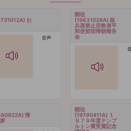
開祖
731012A) お
(19631028A) 核
兵器禁止宗教者平
和使節団帰朝報告
会
音声
開祖
580822A) 帰
(19790411A) １
拶
９７９年度テンプ
ルトン賞受賞記念