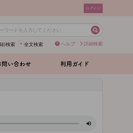
ログイン
ユ
ー
ザ
検索
ー
ヘルプ
詳細検索
録)検索
全文検索
ア
カ
ウ
お問い合わせ
利用ガイド
ン
ト
メ
ニ
ュ
ー