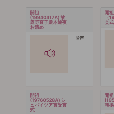
開祖
開祖
(19940417A) 故
（19
庭野直子殿本通夜
会式
お清め
音声
開祖
開祖
(19760528A) シ
(19
ュバイツア賞受賞
朝挨
式