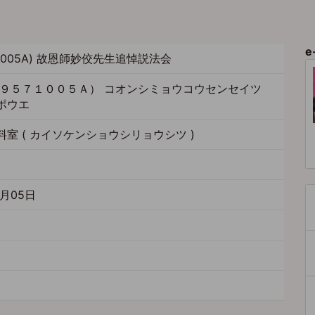
ジ
e
71005A) 故恩師妙佼先生追悼説法会
１９５７１００５Ａ） コオンシミョウコウセンセイツ
ポウエ
室 ( カイソケンショウシリョウシツ )
5
0月05日