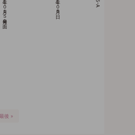
最
最後 »
終
ペ