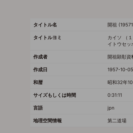
ト
ペ
ー
ジ
タイトル名
開祖 (195
タイトルヨミ
カイソ （
イトウセッ
作成者
開祖顕彰資料
作成日
1957-10-0
和暦
昭和32年1
サイズもしくは時間
0:31:11
言語
jpn
地理空間情報
第二道場