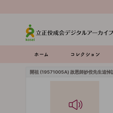
メ
イ
ン
コ
ン
テ
ン
ツ
に
移
Main
ホーム
コレクション
動
navigation
開祖 (19571005A) 故恩師妙佼先生追