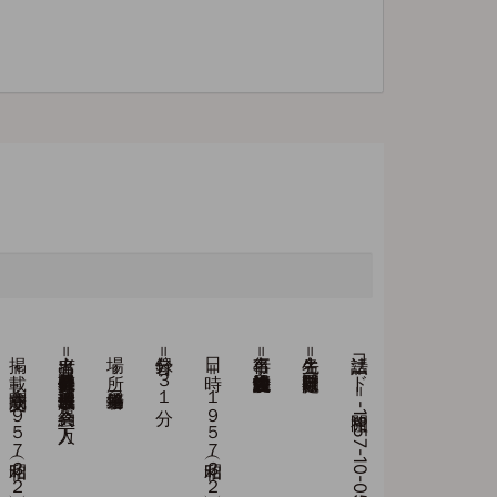
掲 載＝『交成新聞』１９５７（昭和３２）年１０月１５日号１面
出席者＝庭野日敬会長（葬儀委員長）、長沼理事長（遺族代表） 会員約５万人
場 所＝第二修養道場
録音分＝３１分
日 時＝１９５７（昭和３２）年１０月５日
行事名＝故恩師妙佼先生追悼説法会
先生名＝庭野日敬開祖
法話コード＝開祖-1957-10-05-A