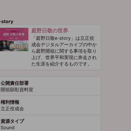
ー
ジ
-story
庭野日敬の世界
「庭野日敬e-story」は立正佼
成会デジタルアーカイブの中か
ら庭野開祖に関する事項を取り
上げ、世界平和実現に奔走され
た生涯を紹介するものです。
公開責任部署
開祖顕彰資料室
権利情報
立正佼成会
資源タイプ
Sound