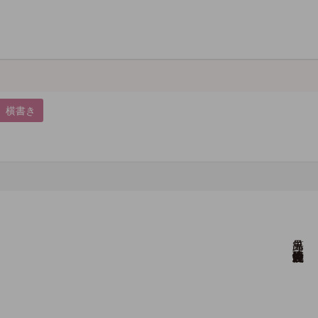
横書き
見出等 「恩師妙佼先生追悼会」