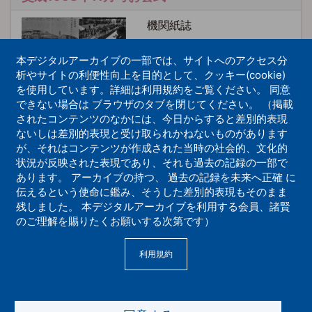
機関紙誌
本デジタルアーカイブの一部では、サイトへのアクセス分
析やサイトの利便性向上を目的として、クッキー(cookie)
を使用しています。詳細は利用規約をご覧ください。 同意
できない場合は ブラウザのタブを閉じてください。 （掲載
されたコンテンツのなかには、今日からすると差別的表現
ないしは差別的表現と受け取られかねないものがあります
交成1955年11月号お会式
が、それはコンテンツが作成された当時の社会的、文化的
状況が反映された表現であり、それも過去の記録の一部で
機関紙誌
あります。 アーカイブの持つ、 過去の記録を未来へ正確 に
伝えるという使命に鑑み、そうした差別的表現もそのまま
残しました。 本デジタルアーカイブを利用する会員、諸賢
のご理解を賜りたくお願いする次第です）
利用規約