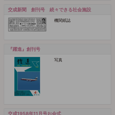
交成新聞 創刊号 続々できる社会施設
機関紙誌
『躍進』創刊号
写真
交成1958年11月号お会式