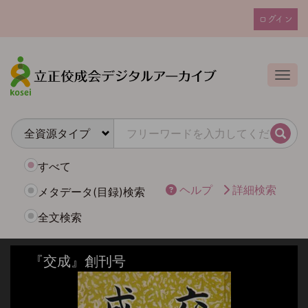
メ
ログイン
イ
ユ
ン
ー
コ
ザ
ン
Togg
テ
ー
ン
ア
ツ
カ
に
検索
ウ
移
動
ン
すべて
ト
ヘルプ
詳細検索
メタデータ(目録)検索
メ
全文検索
ニ
ュ
ー