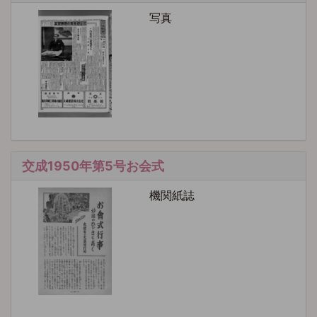
写真
交成1950年第5号お会式
機関紙誌