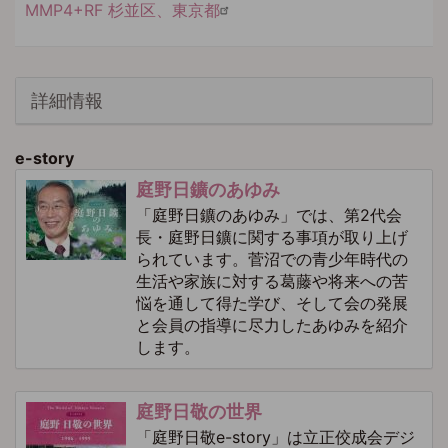
MMP4+RF 杉並区、東京都
詳細情報
e-story
庭野日鑛のあゆみ
「庭野日鑛のあゆみ」では、第2代会
長・庭野日鑛に関する事項が取り上げ
られています。菅沼での青少年時代の
生活や家族に対する葛藤や将来への苦
悩を通して得た学び、そして会の発展
と会員の指導に尽力したあゆみを紹介
します。
庭野日敬の世界
「庭野日敬e-story」は立正佼成会デジ