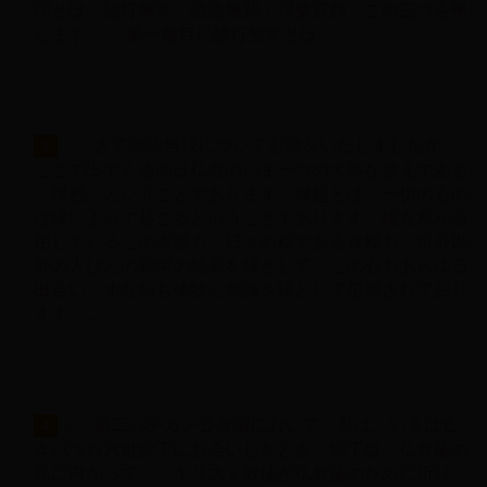
印とは、諸行無常・諸法無我・涅槃寂静、この三つを申
します。 第一番目に諸行無常とは、…
... さて諸法無我についてお話をいたしましたが、
3
ここで出てくるのは仏教のいま一つの大事な教えである
「縁起」ということであります。縁起とは、一切のもの
は縁によって起こるということであります。現在私が着
用しているこの衣服も、日々の糧である食糧も、自分以
外の人びとの勤労の結果を縁として、この心もあらゆる
出合い、すなわち体験と知識を縁として形成されており
ます。…
... 第二バチカン公会議において、私は、いまは亡
4
きパウロ六世猊下にお会いしたとき、猊下は、仏教徒の
私に向かって、「キリスト教徒が仏教徒のために祈り、