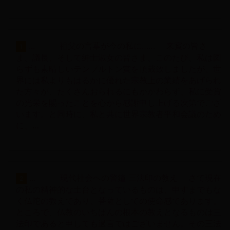
... 祖父の言葉が今の私に…… 来賓の皆さ
1
ま、議長、そして紳士淑女の皆さま、このたび、私は図
らずも素晴しいテンプルトン賞を頂戴致しましたが、世
界には私よりもはるかに優れた宗教上の業績をあげられ
た方々が、たくさんおられるにもかかわらず、私に受賞
の光栄を賜ったことを心から感謝申し上げる次第でござ
います。と同時に、私と共に世界宗教者平和会議のため
に、…
... 現代社会への警鐘 三法印の教え さて現在
2
の私の精神的な土台となっているものは、申すまでもな
く仏陀の教えであり、菩薩としての使命感であります。
ところで、仏教のいちばんの根本の教えとなるものは三
法印であると申しても過言ではございません。その三法