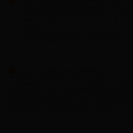
... 本日は私どもの教団の八幡大菩薩さまのご命日
1
のよき日に、どういう関係か、想像もされなかったシュ
バイツァー賞の第一回の受賞の光栄に浴しまして、どの
ように表現してお礼を申し上げたらよろしいか、迷って
おるような次第でございます。しかし、いまこのシュバ
イツァー賞に対してのお言葉をラーバン博士から伺いま
すと、私ども佼成会員の活動が皆さまの目に映って、…
... そういう結成ができますと同時に、これまた国
2
際的問題にまで私をお導きくださいましたのは、ＩＡＲ
Ｆの日本の代表でずっと長いことご苦労願いました今岡
信一良先生であります。先生に新宗連ができたことによ
ってお目にかかる機会があった。そして世界宗教協力協
議会というものをつくったことがございます。そういう
関係から次には、日米宗教者会議というのがありまし
た。…