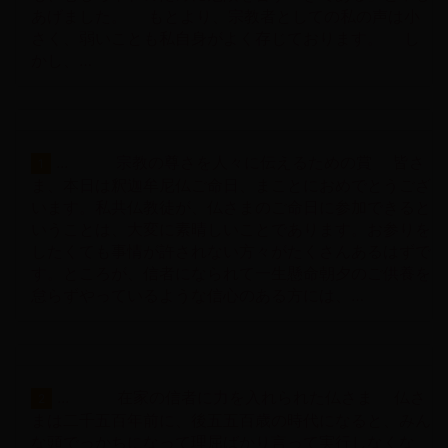
あげました。 もとより、宗教者としての私の声は小
さく、弱いことも私自身がよく存じております。 し
かし、…
... 宗教の尊さを人々に伝えるための賞 皆さ
1
ま、本日は釈迦牟尼仏ご命日、まことにおめでとうござ
います。私共仏教徒が、仏さまのご命日に参加できると
いうことは、大変に素晴しいことであります。お参りを
したくても事情が許されない方々がたくさんあるはずで
す。ところが、信者になられて一生懸命朝夕のご供養を
怠らずやっているような信心のある方には、…
... 在家の信者に力を入れられた仏さま 仏さ
2
まは二千五百年前に、後五五百歳の時代になると、みん
な頭でっかちになって理屈ばかり言って実行しなくな