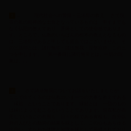
... 現代社会への警鐘＝三法印の教え さて現
2
在の私の精神的な土台となっているものは、申すまでも
なく仏陀の教えであり、菩薩としての使命感でありま
す。ところで、仏教のいちばんの根本の教えとなるもの
は、三法印であると申しても過言ではございません。そ
の三法印とは、諸行無常・諸法無我・涅槃寂静、この三
つを申します。 第一番目に諸行無常とは、一切の現
象は、…
... さて諸法無我についてお話をいたしましたが、
3
ここで出てくるのは仏教のいま一つの大事な教えである
「縁起」ということであります。縁起とは、一切のもの
は縁によって起こるということであります。現在私が着
用しているこの衣服も、日々の糧である食糧も、自分以
外の人びとの勤労の結果を縁として、この心もあらゆる
出合い、すなわち体験と知識を縁として形成されており