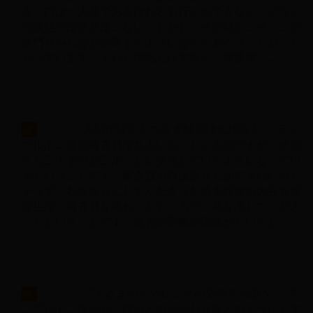
る。口は一人前であるけれども行いができない、そうい
う状態では幸せはこない。しかし、その時にこそ、この
法門をみんなが信奉するようになるであろう、とおっし
ゃっています。それも僧侶だけでなく、優婆塞、…
... 人類が皆手をつなぎ極楽浄土建設を テン
3
プルトン賞の審査員は九人いらっしゃるのですが、その
うち三人ずつが三年ごとに交代していくようになってい
るということです。審査員の時は推せんができないのだ
そうで、私を推せんしてくださった西本願寺の大谷光照
先生は、審査員を終わったところで、私を推してくださ
ったということです。過去の宗教の因縁からいくと、…
... 〝人さまのために〟との気持で活動を テ
4
ンプルトン氏から、政治とのかかわりをどのようにして