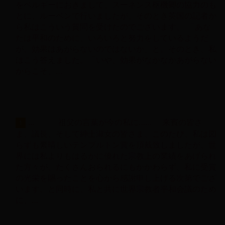
をベルギーにおきまして、スーネンス枢機卿の協力のも
とに、ルーベンで行いましたが、そのとき英国の記者か
ら私はこういう質問を受けたのでございます。 「あな
たは平和のために、いろいろと努力をしているようだ
が、効果はあがらないのではないか」と。そのとき、私
はこう答えました。「いや、効果がなかなかあがらない
からこそ、…
... 祖父の言葉が今の私に…… 来賓の皆さ
1
ま、議長、そして紳士淑女の皆さま、このたび、私は図
らずも素晴しいテンプルトン賞を頂戴致しましたが、世
界には私よりもはるかに優れた宗教上の業績をあげられ
た方々が、たくさんおられるにもかかわらず、私に受賞
の光栄を賜ったことを心から感謝申し上げる次第でござ
います。と同時に、私と共に世界宗教者平和会議のため
に、…