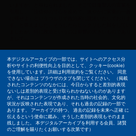
いますか、と尋ねられました。そこで日蓮聖人の言葉を
引用し、『汝信仰の寸心を改めて、速やかに実乗の一善
に帰せよ』というつもりで政治家に説法いたしておりま
す、と答えました。そうしたらビックリした顔をしてい
ましたが、特に政治というのは影響の大きいものであり
まして…
本デジタルアーカイブの一部では、サイトへのアクセス分
析やサイトの利便性向上を目的として、クッキー(cookie)
... 神さまのお告げが今実現しつつある 本日
1
を使用しています。詳細は利用規約をご覧ください。 同意
は、このようのお祝いをして頂くということは私は知ら
できない場合は ブラウザのタブを閉じてください。 （掲載
ないで、教会長さん達がお集まりになっておるからとい
されたコンテンツのなかには、今日からすると差別的表現
うようなことで伺ったら、こういう立派のお祝いをして
ないしは差別的表現と受け取られかねないものがあります
頂くということで、そこに樽の大きいのが並べてあるの
が、それはコンテンツが作成された当時の社会的、文化的
で、『こりゃあ一体、何事だ』と、そこへ入ってきてび
状況が反映された表現であり、それも過去の記録の一部で
っくりしたようなわけであります。 今、…
あります。 アーカイブの持つ、 過去の記録を未来へ正確 に
伝えるという使命に鑑み、そうした差別的表現もそのまま
残しました。 本デジタルアーカイブを利用する会員、諸賢
のご理解を賜りたくお願いする次第です）
ペ