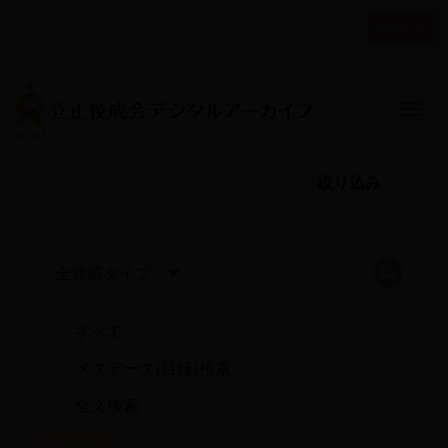
メ
ログイン
イ
ユ
ン
ー
コ
ザ
ン
Togg
テ
ー
ン
ア
ツ
カ
絞り込み
に
ウ
移
動
ン
ト
検索
メ
ニ
すべて
ュ
メタデータ(目録)検索
ー
全文検索
リセット