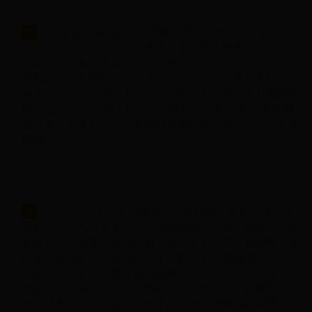
... なお、本日はこの受賞に当たりまして、わざわ
3
ざスペンサー・ラーバン博士、また婦人代表のファーバ
ー女史、それにカルキンス先生、このお三方が、わざわ
ざ私にこれを授けてくださるために、おでましをいただ
きましたのでございます。このお三方に衷心より感謝を
申し上げたいと思います。（拍手） 私どもの会員綱
領でありますが、これもやはり自己の完成ということを
目指して、…
... シュバイツァー博士のことに対しましては、本
4
日おいでいただきました三人の先生方から、特別これは
すばらしい言葉で表現されておりますので、私が申し上
げることはむだだと思います。私どもの菩薩道というも
のが、このように世界的に認められたということは、こ
れは「三世諸仏の説法の儀式」と言われて、お釈迦さま
がお説きになっておられますが、その法華経の功徳、…