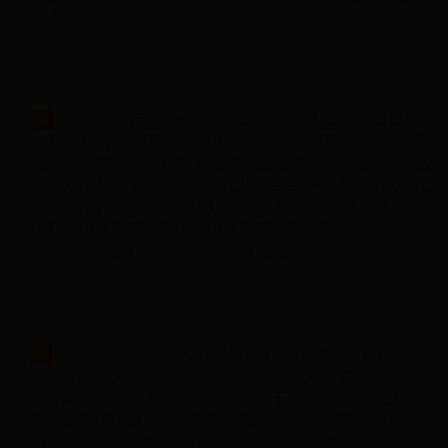
ます。…
... 第二バチカン公会議において、私は、いまは亡
4
きパウロ六世猊下にお会いしたとき、猊下は仏教徒の私
に向かって、「キリスト教徒が仏教徒のために祈り、仏
教徒がキリスト教徒のために祈る――そのような状態に
ならなければ、宗教が人類に貢献する道はない。いまや
人類という言葉は隣人という言葉と同じ意味になりつつ
ある」と申されました。その時私は、…
... 幸福はいくら分けても減らない 最後に、
5
私は昨年六月、国連の軍縮特別総会において、提言の機
会を与えられ、カーター大統領閣下、並びにブレジネフ
書記長閣下に対し、「危険を冒してまで武装するより
も、むしろ平和のために危険を冒すべきである」と申し