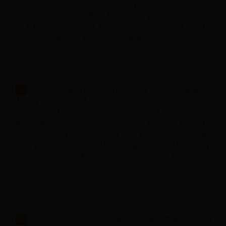
仏教徒がキリスト教徒のために祈る――そのような状態
にならなければ、宗教が人類に貢献する道はない。いま
や人類という言葉は隣人という言葉と同じ意味になりつ
つある」と申されました。その時私は、…
... 幸福はいくら分けても減らない 最後に、
5
私は昨年六月、国連の軍縮特別総会において、提言の機
会を与えられ、カーター大統領閣下、並びにブレジネフ
書記長閣下に対し、「危険を冒してまで武装するより
も、むしろ平和のために危険を冒すべきである」と申し
あげました。 もとより、宗教者としての私の声は小
さく、弱いことも私自身がよく存じております。 し
かし、…
... かつて一九七四年、第二回世界宗教者平和会議
6