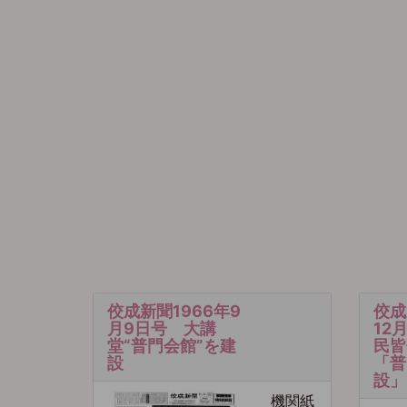
佼成新聞1966年9
佼成
月9日号 大講
12
堂“普門会館”を建
民皆
設
「普
設」
機関紙