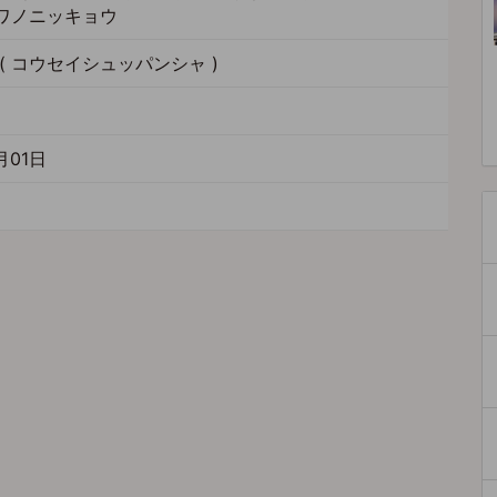
ワノニッキョウ
( コウセイシュッパンシャ )
月01日