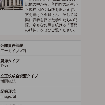
記憶の中から、普門館の誕生か
ら現在へ続く軌跡を追います。
支え続けた会員さん、そして音
楽に青春を捧げた学生たちの記
憶。今もなお輝き続ける「普門
の精神」をぜひご覧ください。
公開責任部署
アーカイブズ課
資源タイプ
Text
立正佼成会資源タイプ
機関紙誌
記録形式
image/tiff