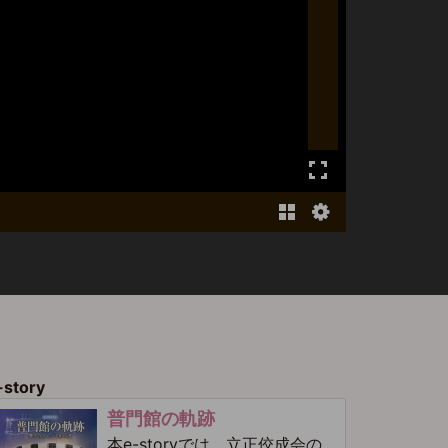
-story
普門館の軌跡
本e-storyでは、立正佼成会の