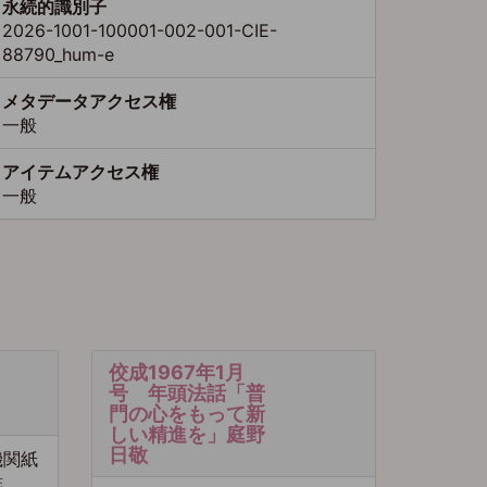
永続的識別子
2026-1001-100001-002-001-CIE-
88790_hum-e
メタデータアクセス権
一般
アイテムアクセス権
一般
佼成1967年1月
号 年頭法話「普
門の心をもって新
しい精進を」庭野
日敬
機関紙
誌