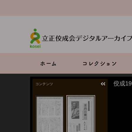
メ
イ
ン
コ
ン
テ
ン
ツ
に
移
Main
ホーム
コレクション
動
navigation