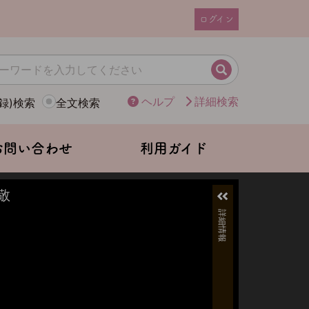
ログイン
ユ
ー
ザ
検索
ー
ヘルプ
詳細検索
録)検索
全文検索
ア
カ
ウ
お問い合わせ
利用ガイド
ン
ト
メ
ニ
ュ
ー