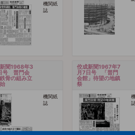
機関紙
誌
新聞1968年3
佼成新聞1967年7
日号 普門会
月7日号 「普門
鉄骨の組み立
会館」待望の地鎮
始
祭
機関紙
誌