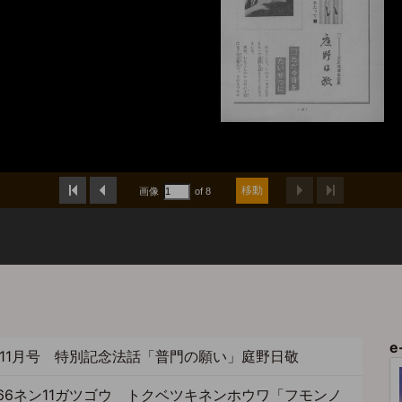
e
6年11月号 特別記念法話「普門の願い」庭野日敬
966ネン11ガツゴウ トクベツキネンホウワ「フモンノ