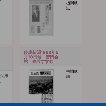
機関紙
誌
佼成新聞1968年5
月10日号 普門会
館 建設すすむ
機関紙
機関紙
誌
誌