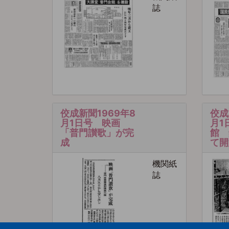
誌
佼成新聞1969年8
佼成
月1日号 映画
月1
「普門讃歌」が完
館 
成
て開
機関紙
誌