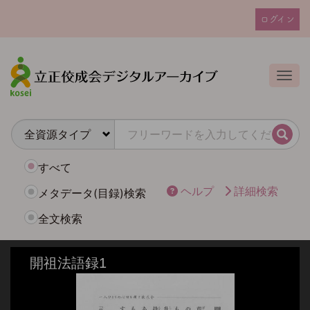
メ
ログイン
イ
ユ
ン
ー
コ
ザ
ン
Togg
テ
ー
ン
ア
ツ
カ
に
検索
ウ
移
動
ン
すべて
ト
ヘルプ
詳細検索
メタデータ(目録)検索
メ
全文検索
ニ
ュ
ー