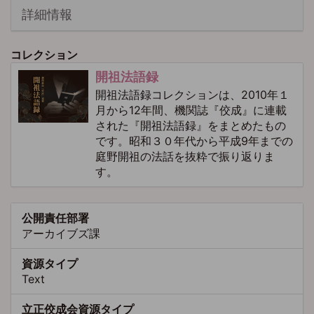
詳細情報
コレクション
開祖法語録
開祖法語録コレクションは、2010年１
月から12年間、機関誌『佼成』に連載
された『開祖法語録』をまとめたもの
です。昭和３０年代から平成9年までの
庭野開祖の法話を抜粋で振り返りま
す。
公開責任部署
アーカイブズ課
資源タイプ
Text
立正佼成会資源タイプ