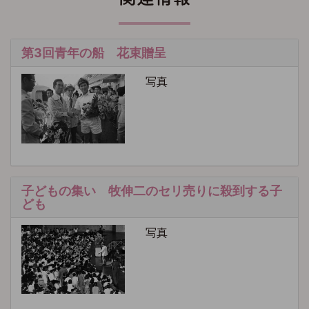
第3回青年の船 花束贈呈
写真
子どもの集い 牧伸二のセリ売りに殺到する子
ども
写真