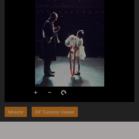
Mirador
IIIF Curation Viewer