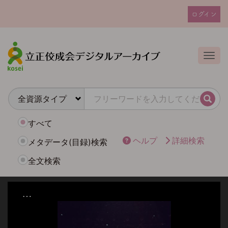
メ
ログイン
イ
ユ
ン
ー
コ
ザ
ン
Togg
テ
ー
ン
ア
ツ
カ
に
検索
ウ
移
動
ン
すべて
ト
ヘルプ
詳細検索
メタデータ(目録)検索
メ
全文検索
ニ
ュ
ー