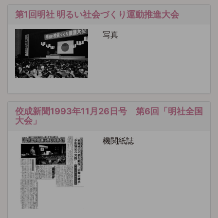
第1回明社 明るい社会づくり運動推進大会
写真
佼成新聞1993年11月26日号 第6回「明社全国
大会」
機関紙誌