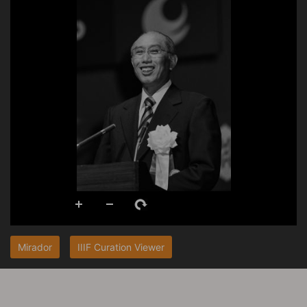
Mirador
IIIF Curation Viewer