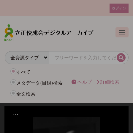
メ
ログイン
イ
ユ
ン
ー
コ
ザ
ン
Togg
テ
ー
ン
ア
ツ
カ
に
検索
ウ
移
動
ン
すべて
ト
ヘルプ
詳細検索
メタデータ(目録)検索
メ
全文検索
ニ
ュ
ー