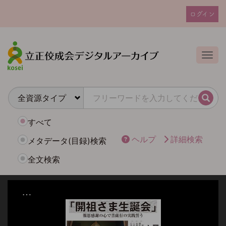
メ
ログイン
イ
ユ
ン
ー
コ
ザ
ン
Togg
テ
ー
ン
ア
ツ
カ
に
検索
ウ
移
動
ン
すべて
ト
ヘルプ
詳細検索
メタデータ(目録)検索
メ
全文検索
ニ
ュ
ー