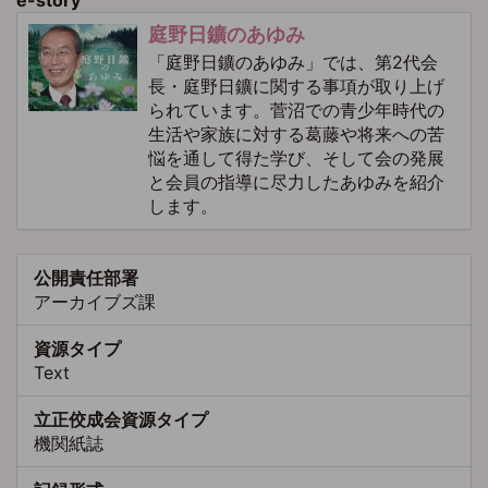
庭野日鑛のあゆみ
「庭野日鑛のあゆみ」では、第2代会
長・庭野日鑛に関する事項が取り上げ
られています。菅沼での青少年時代の
生活や家族に対する葛藤や将来への苦
悩を通して得た学び、そして会の発展
と会員の指導に尽力したあゆみを紹介
します。
公開責任部署
アーカイブズ課
資源タイプ
Text
立正佼成会資源タイプ
機関紙誌