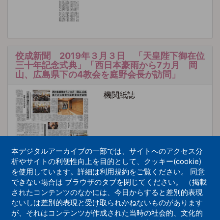
佼成新聞 2019年３月３日 「天皇陛下御在位
三十年記念式典」「西日本豪雨から7カ月 岡
山、広島県下の4教会を庭野会長が訪問」
機関紙誌
本デジタルアーカイブの一部では、サイトへのアクセス分
析やサイトの利便性向上を目的として、クッキー(cookie)
を使用しています。詳細は利用規約をご覧ください。 同意
できない場合は ブラウザのタブを閉じてください。 （掲載
佼成新聞 2019年３月３日 「天皇陛下御在位
されたコンテンツのなかには、今日からすると差別的表現
三十年記念式典」「西日本豪雨から7カ月 岡
ないしは差別的表現と受け取られかねないものがあります
山、広島県下の4教会を庭野会長が訪問」
が、それはコンテンツが作成された当時の社会的、文化的