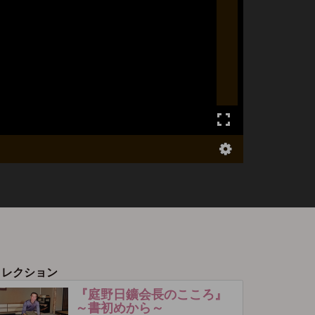
コレクション
『庭野日鑛会長のこころ』
～書初めから～