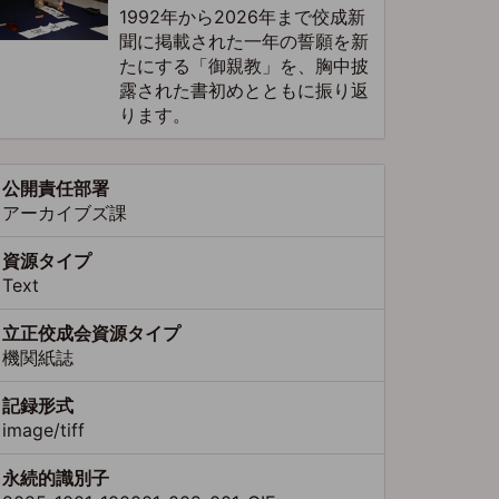
1992年から2026年まで佼成新
聞に掲載された一年の誓願を新
たにする「御親教」を、胸中披
露された書初めとともに振り返
ります。
公開責任部署
アーカイブズ課
資源タイプ
Text
立正佼成会資源タイプ
機関紙誌
記録形式
image/tiff
永続的識別子