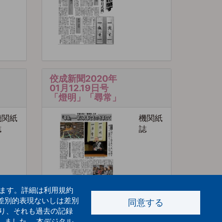
佼成新聞2020年
01月12.19日号
「燈明」「尋常」
機関紙
機関紙
誌
誌
います。詳細は利用規約
差別的表現ないしは差別
同意する
り、それも過去の記録
しました。 本デジタル