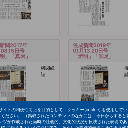
新聞2017年
佼成新聞2019年
月08.15日号
01月13.20日号
明」「真因」
「燈明」「知足」
機関紙
誌
トの利便性向上を目的として、クッキー(cookie) を使用して
てください。 （掲載されたコンテンツのなかには、今日からすると
ンツが作成された当時の社会的、文化的状況が反映された表現であ
正確 に伝えるという使命に鑑み、そうした差別的表現もそのまま残