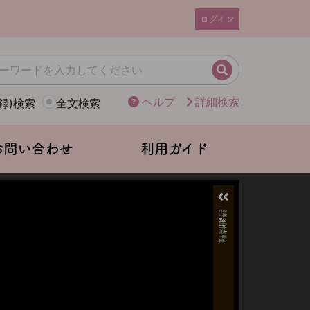
ログイン
ユ
ー
ザ
検索
ー
ヘルプ
詳細検索
録)検索
全文検索
ア
カ
ウ
お問い合わせ
利用ガイド
ン
ト
メ
ニ
ュ
ー