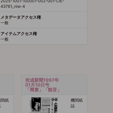
2025-1001-100001-002-001-CIE-
43761_niw-4
メタデータアクセス権
一般
アイテムアクセス権
一般
佼成新聞1997年
01月10日号
「簡素」「観音」
機関紙
機関紙
誌
誌