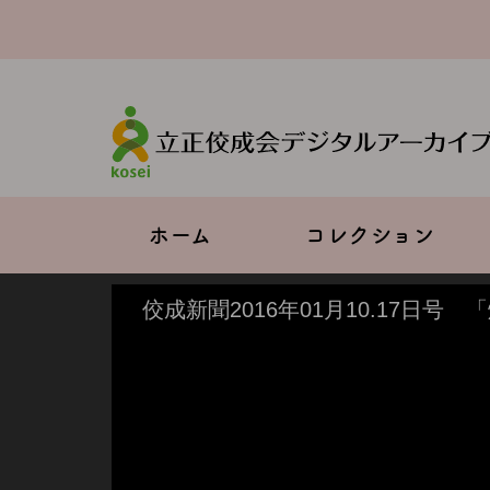
メ
イ
ン
コ
ン
テ
ン
ツ
に
移
Main
ホーム
コレクション
動
navigation