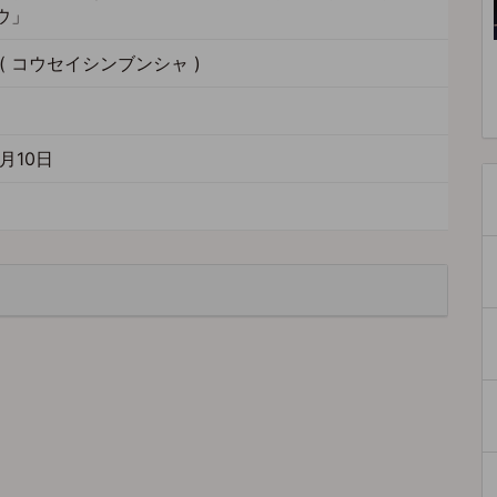
ウ」
( コウセイシンブンシャ )
月10日