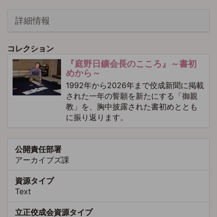
詳細情報
コレクション
『庭野日鑛会長のこころ』～書初
めから～
1992年から2026年まで佼成新聞に掲載
された一年の誓願を新たにする「御親
教」を、胸中披露された書初めととも
に振り返ります。
公開責任部署
アーカイブズ課
資源タイプ
Text
立正佼成会資源タイプ