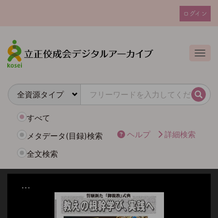
メ
ログイン
イ
ユ
ン
ー
コ
ザ
ン
Togg
テ
ー
ン
ア
ツ
カ
に
検索
ウ
移
動
ン
すべて
ト
ヘルプ
詳細検索
メタデータ(目録)検索
メ
全文検索
ニ
ュ
ー