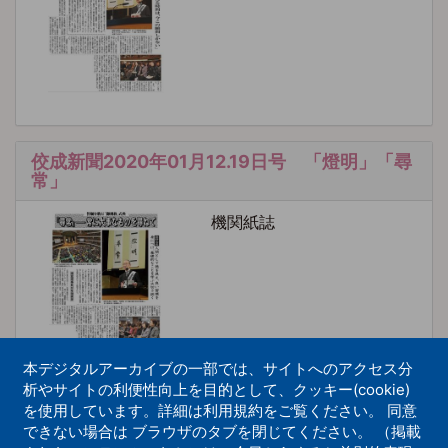
佼成新聞2020年01月12.19日号 「燈明」「尋
常」
機関紙誌
本デジタルアーカイブの一部では、サイトへのアクセス分
析やサイトの利便性向上を目的として、クッキー(cookie)
を使用しています。詳細は利用規約をご覧ください。 同意
佼成新聞2014年01月12.19日号 「燈明」「悦
できない場合は ブラウザのタブを閉じてください。 （掲載