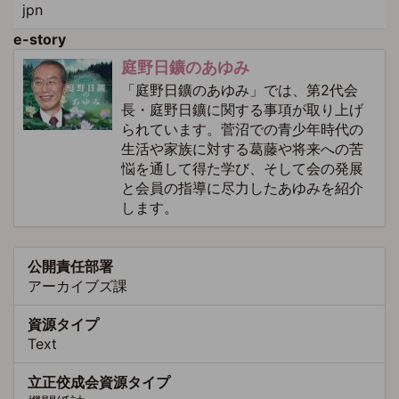
jpn
e-story
庭野日鑛のあゆみ
「庭野日鑛のあゆみ」では、第2代会
長・庭野日鑛に関する事項が取り上げ
られています。菅沼での青少年時代の
生活や家族に対する葛藤や将来への苦
悩を通して得た学び、そして会の発展
と会員の指導に尽力したあゆみを紹介
します。
公開責任部署
アーカイブズ課
資源タイプ
Text
立正佼成会資源タイプ