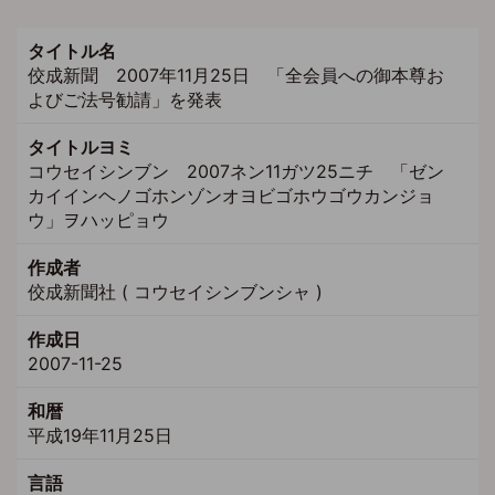
タイトル名
佼成新聞 2007年11月25日 「全会員への御本尊お
よびご法号勧請」を発表
タイトルヨミ
コウセイシンブン 2007ネン11ガツ25ニチ 「ゼン
カイインヘノゴホンゾンオヨビゴホウゴウカンジョ
ウ」ヲハッピョウ
作成者
佼成新聞社 ( コウセイシンブンシャ )
作成日
2007-11-25
和暦
平成19年11月25日
言語