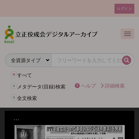
メ
ログイン
イ
ユ
ン
ー
コ
ザ
ン
Togg
テ
ー
ン
ア
ツ
カ
に
検索
ウ
移
動
ン
すべて
ト
ヘルプ
詳細検索
メタデータ(目録)検索
メ
全文検索
ニ
ュ
ー