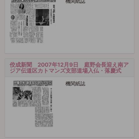
機関紙誌
佼成新聞 2007年12月9日 庭野会長迎え南ア
ジア伝道区カトマンズ支部道場入仏・落慶式
機関紙誌