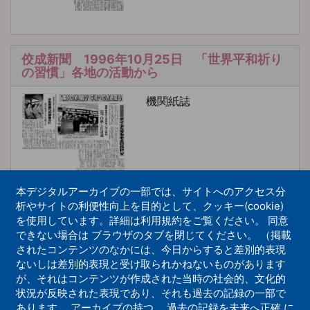
佼成新聞 1996年10月25日 「世界平和祈り
の習慣」各地の活動から
機関紙誌
本デジタルアーカイブの一部では、サイトへのアクセス分
析やサイトの利便性向上を目的として、クッキー(cookie)
を使用しています。詳細は利用規約をご覧ください。 同意
佼成新聞 1975年7月25日 第三回『青年の
できない場合は ブラウザのタブを閉じてください。 （掲載
船』民間平和使節の旅
されたコンテンツのなかには、今日からすると差別的表現
ないしは差別的表現と受け取られかねないものがあります
機関紙誌
が、それはコンテンツが作成された当時の社会的、文化的
状況が反映された表現であり、それも過去の記録の一部で
あります。 アーカイブの持つ、 過去の記録を未来へ正確 に