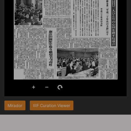
Mirador
IIIF Curation Viewer