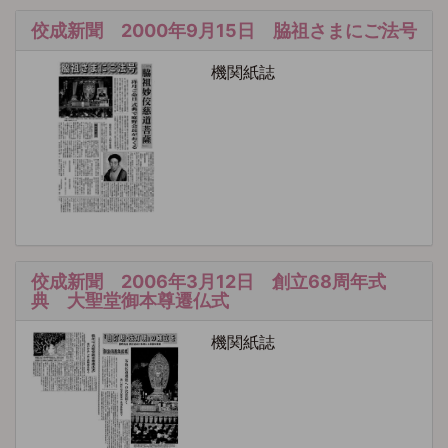
佼成新聞 2000年9月15日 脇祖さまにご法号
機関紙誌
佼成新聞 2006年3月12日 創立68周年式
典 大聖堂御本尊遷仏式
機関紙誌