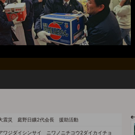
e
大震災 庭野日鑛2代会長 援助活動
アワジダイシンサイ ニワノニチコウ2ダイカイチョ