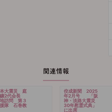
関連情報
本大震災 庭
佼成新聞 2025
日鑛2代会長
年2月号 「阪
地訪問 第３
神・淡路大震災
援隊 石巻教
30年慰霊式典」
に出席