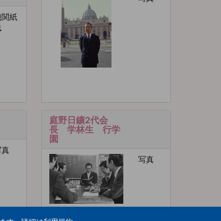
機関紙
誌
庭野日鑛2代会
長 学林生 行学
園
写真
写真