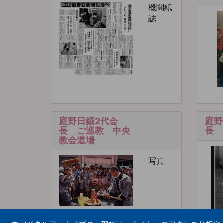
機関紙
誌
庭野日鑛2代会
庭野
長 ご巡教 中央
長 
教会道場
写真