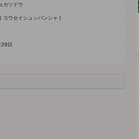
ョカツドウ
( コウセイシュッパンシャ )
9
月29日