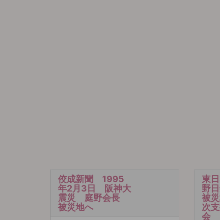
佼成新聞 1995
東日
年2月3日 阪神大
野
震災 庭野会長
被災
被災地へ
次支
会