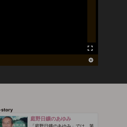
-story
庭野日鑛のあゆみ
「庭野日鑛のあゆみ」では、第