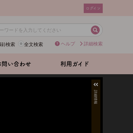
ログイン
ユ
ー
ザ
検索
ー
ヘルプ
詳細検索
録)検索
全文検索
ア
カ
ウ
お問い合わせ
利用ガイド
ン
ト
メ
ニ
ュ
ー