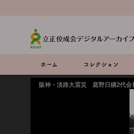
メ
イ
ン
コ
ン
テ
ン
ツ
に
移
Main
ホーム
コレクション
動
navigation