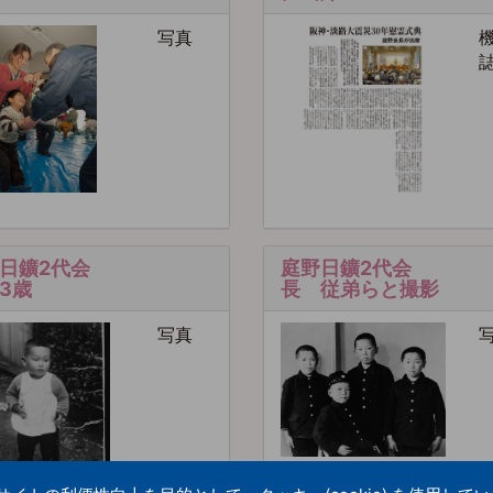
写真
日鑛2代会
庭野日鑛2代会
3歳
長 従弟らと撮影
写真