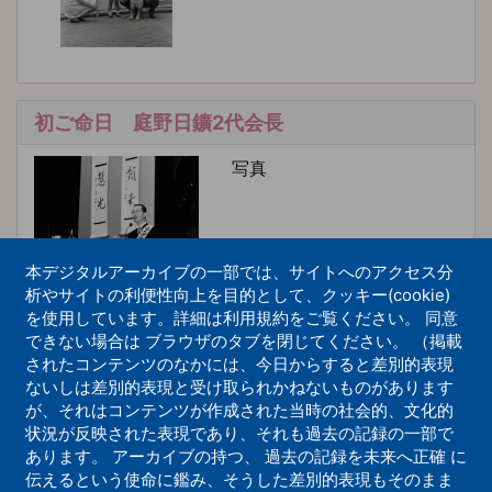
初ご命日 庭野日鑛2代会長
写真
本デジタルアーカイブの一部では、サイトへのアクセス分
析やサイトの利便性向上を目的として、クッキー(cookie)
を使用しています。詳細は利用規約をご覧ください。 同意
できない場合は ブラウザのタブを閉じてください。 （掲載
2001年 御親教式典 庭野日鑛2代会長
されたコンテンツのなかには、今日からすると差別的表現
ないしは差別的表現と受け取られかねないものがあります
写真
が、それはコンテンツが作成された当時の社会的、文化的
状況が反映された表現であり、それも過去の記録の一部で
あります。 アーカイブの持つ、 過去の記録を未来へ正確 に
伝えるという使命に鑑み、そうした差別的表現もそのまま