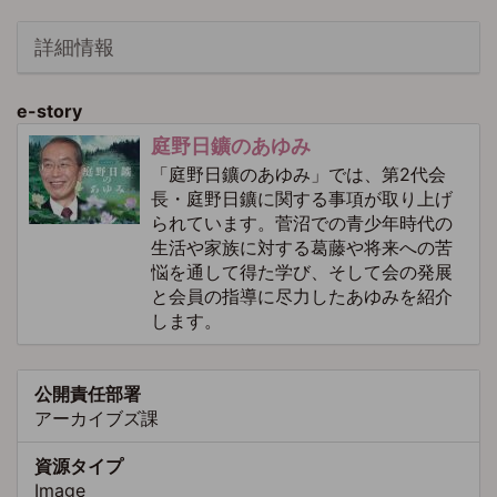
詳細情報
e-story
庭野日鑛のあゆみ
「庭野日鑛のあゆみ」では、第2代会
長・庭野日鑛に関する事項が取り上げ
られています。菅沼での青少年時代の
生活や家族に対する葛藤や将来への苦
悩を通して得た学び、そして会の発展
と会員の指導に尽力したあゆみを紹介
します。
公開責任部署
アーカイブズ課
資源タイプ
Image