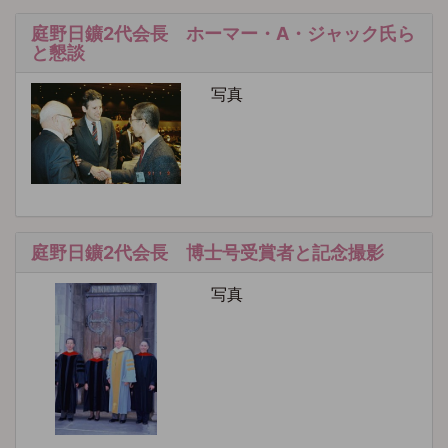
庭野日鑛2代会長 ホーマー・A・ジャック氏ら
と懇談
写真
庭野日鑛2代会長 博士号受賞者と記念撮影
写真