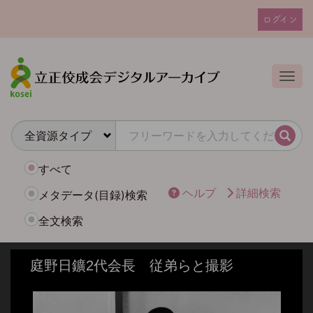
メ
ログイン
イ
ユ
ン
ー
コ
ザ
ン
Togg
テ
ー
ン
ア
ツ
カ
に
検索
ウ
移
動
ン
すべて
ト
ヘルプ
詳細検索
メタデータ(目録)検索
メ
全文検索
ニ
ュ
ー