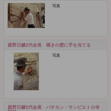
写真
庭野日鑛2代会長 嘆きの壁に手を当てる
写真
庭野日鑛2代会長 バチカン・サンピエトロ寺