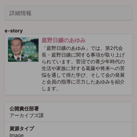
詳細情報
e-story
庭野日鑛のあゆみ
「庭野日鑛のあゆみ」では、第2代会
長・庭野日鑛に関する事項が取り上げ
られています。菅沼での青少年時代の
生活や家族に対する葛藤や将来への苦
悩を通して得た学び、そして会の発展
と会員の指導に尽力したあゆみを紹介
します。
公開責任部署
アーカイブズ課
資源タイプ
Image