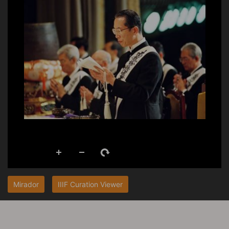
Mirador
IIIF Curation Viewer