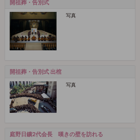
開祖葬・告別式
写真
開祖葬・告別式 出棺
写真
庭野日鑛2代会長 嘆きの壁を訪れる