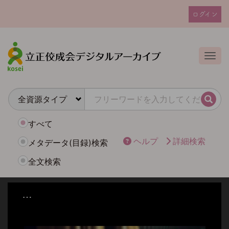
メ
ログイン
イ
ユ
ン
ー
コ
ザ
ン
Togg
テ
ー
ン
ア
ツ
カ
に
検索
ウ
移
動
ン
すべて
ト
ヘルプ
詳細検索
メタデータ(目録)検索
メ
全文検索
ニ
ュ
ー