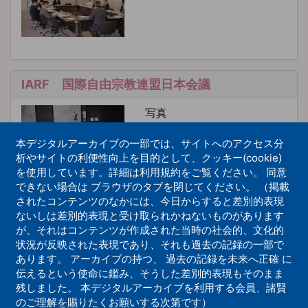
IARF 国際自由宗教連盟日本会議
写真
本デジタルアーカイブの一部では、サイトへのアクセス分
析やサイトの利便性向上を目的として、クッキー(cookie)
を使用しています。詳細は利用規約をご覧ください。 同意
できない場合は ブラウザのタブを閉じてください。 （掲載
されたコンテンツのなかには、今日からすると差別的表現
ないしは差別的表現と受け取られかねないものがあります
IARF 国際自由宗教連盟東京会議
が、それはコンテンツが作成された当時の社会的、文化的
状況が反映された表現であり、それも過去の記録の一部で
写真
あります。 アーカイブの持つ、 過去の記録を未来へ正確 に
伝えるという使命に鑑み、そうした差別的表現もそのまま
残しました。 本デジタルアーカイブを利用する会員、諸賢
のご理解を賜りたくお願いする次第です）