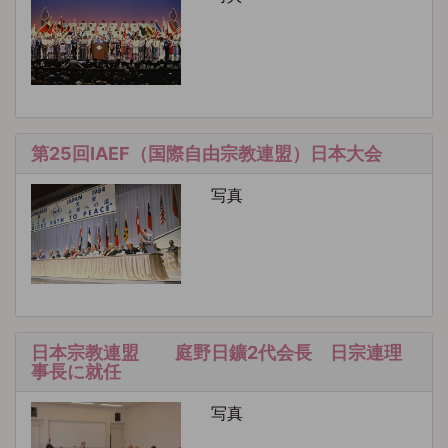
第25回IAEF（国際自由宗教連盟）日本大会
写真
日本宗教連盟 庭野日鑛2代会長 日宗連理
事長に就任
写真