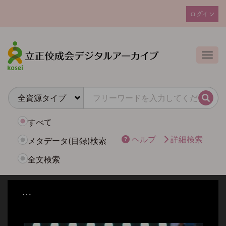
メ
ログイン
イ
ユ
ン
ー
コ
ザ
ン
Togg
テ
ー
ン
ア
ツ
カ
に
検索
ウ
移
動
ン
すべて
ト
ヘルプ
詳細検索
メタデータ(目録)検索
メ
全文検索
ニ
ュ
ー