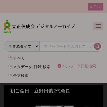
メ
ログイン
イ
ユ
ン
ー
コ
ザ
ン
Togg
テ
ー
ン
ア
ツ
カ
に
検索
ウ
移
動
ン
すべて
ト
ヘルプ
詳細検索
メタデータ(目録)検索
メ
全文検索
ニ
ュ
ー