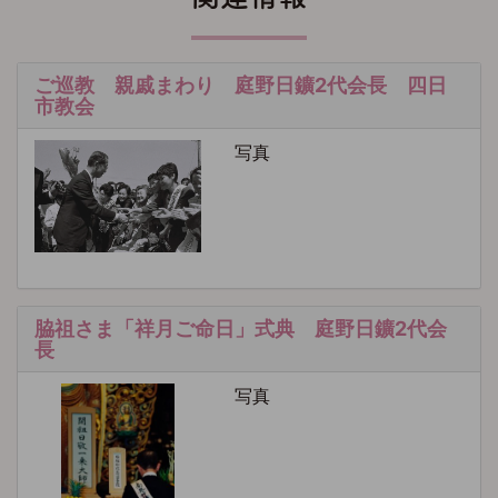
ご巡教 親戚まわり 庭野日鑛2代会長 四日
市教会
写真
脇祖さま「祥月ご命日」式典 庭野日鑛2代会
長
写真