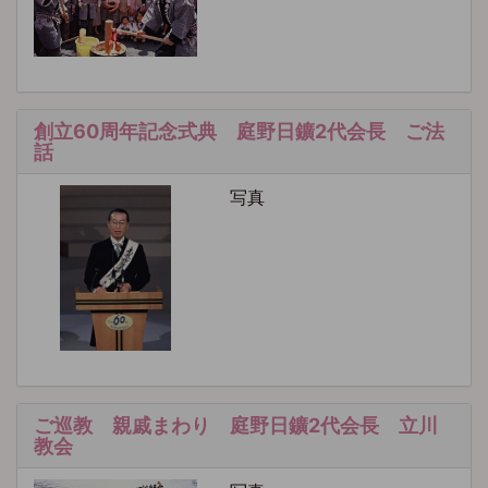
創立60周年記念式典 庭野日鑛2代会長 ご法
話
写真
ご巡教 親戚まわり 庭野日鑛2代会長 立川
教会