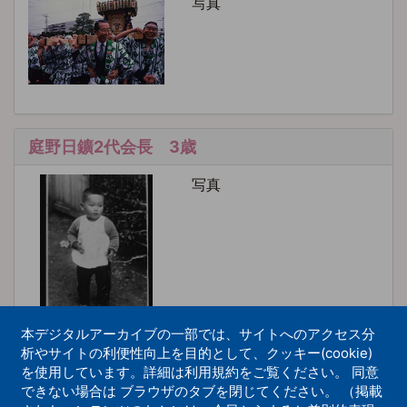
写真
庭野日鑛2代会長 3歳
写真
本デジタルアーカイブの一部では、サイトへのアクセス分
析やサイトの利便性向上を目的として、クッキー(cookie)
を使用しています。詳細は利用規約をご覧ください。 同意
庭野日鑛2代会長 佳重夫人 長女・光代さ
ん ご自宅で
できない場合は ブラウザのタブを閉じてください。 （掲載