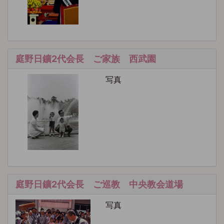
庭野日鑛2代会長 ご家族 西武園
写真
庭野日鑛2代会長 ご巡教 中央教会道場
写真