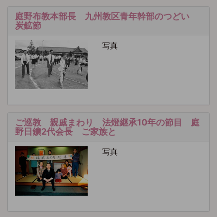
庭野布教本部長 九州教区青年幹部のつどい
炭鉱節
写真
ご巡教 親戚まわり 法燈継承10年の節目 庭
野日鑛2代会長 ご家族と
写真