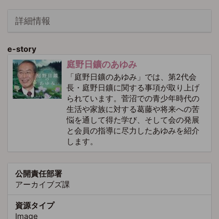
詳細情報
e-story
庭野日鑛のあゆみ
「庭野日鑛のあゆみ」では、第2代会
長・庭野日鑛に関する事項が取り上げ
られています。菅沼での青少年時代の
生活や家族に対する葛藤や将来への苦
悩を通して得た学び、そして会の発展
と会員の指導に尽力したあゆみを紹介
します。
公開責任部署
アーカイブズ課
資源タイプ
Image