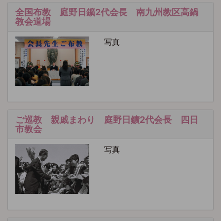
全国布教 庭野日鑛2代会長 南九州教区高鍋
教会道場
写真
ご巡教 親戚まわり 庭野日鑛2代会長 四日
市教会
写真