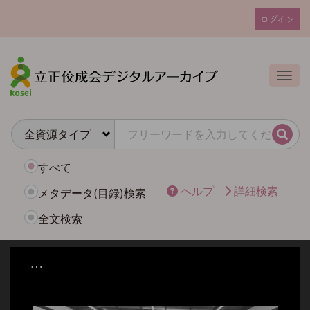
メ
ログイン
イ
ユ
ン
ー
コ
ザ
ン
Togg
テ
ー
ン
ア
ツ
カ
に
検索
ウ
移
動
ン
すべて
ト
ヘルプ
詳細検索
メタデータ(目録)検索
メ
全文検索
ニ
ュ
ー