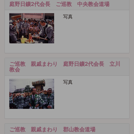
庭野日鑛2代会長 ご巡教 中央教会道場
写真
ご巡教 親戚まわり 庭野日鑛2代会長 立川
教会
写真
ご巡教 親戚まわり 郡山教会道場