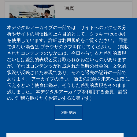
写真
本デジタルアーカイブの一部では、サイトへのアクセス分
析やサイトの利便性向上を目的として、クッキー(cookie)
を使用しています。詳細は利用規約をご覧ください。 同意
できない場合は ブラウザのタブを閉じてください。 （掲載
されたコンテンツのなかには、今日からすると差別的表現
ご巡教 親戚まわり庭野日鑛2代会長 岡崎教
ないしは差別的表現と受け取られかねないものがあります
会豊田道場入仏・落慶式
が、それはコンテンツが作成された当時の社会的、文化的
状況が反映された表現であり、それも過去の記録の一部で
写真
あります。 アーカイブの持つ、 過去の記録を未来へ正確 に
伝えるという使命に鑑み、そうした差別的表現もそのまま
残しました。 本デジタルアーカイブを利用する会員、諸賢
のご理解を賜りたくお願いする次第です）
利用規約