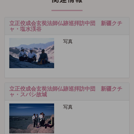
立正佼成会玄奘法師仏跡巡拝訪中団 新疆クチ
ャ・塩水渓谷
写真
立正佼成会玄奘法師仏跡巡拝訪中団 新疆クチ
ャ・スバシ故城
写真