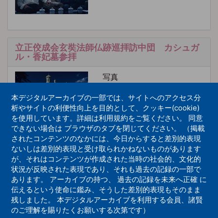
立正佼成会玄奘法師仏跡巡拝訪中団 カシュガ
ル・香妃墓参拝
写真
本デジタルアーカイブの一部では、サイトへのアクセス分
析やサイトの利便性向上を目的として、クッキー(cookie)
を使用しています。詳細は利用規約をご覧ください。 同意
できない場合は ブラウザのタブを閉じてください。 （掲載
されたコンテンツのなかには、今日からすると差別的表現
ないしは差別的表現と受け取られかねないものがあります
立正佼成会玄奘法師仏跡巡拝訪中団 火焔山
が、それはコンテンツが作成された当時の社会的、文化的
状況が反映された表現であり、それも過去の記録の一部で
写真
あります。 アーカイブの持つ、 過去の記録を未来へ正確 に
伝えるという使命に鑑み、そうした差別的表現もそのまま
残しました。 本デジタルアーカイブを利用する会員、諸賢
のご理解を賜りたくお願いする次第です）