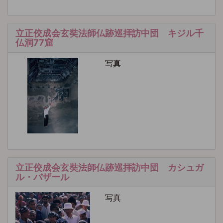
立正佼成会玄奘法師仏跡巡拝訪中団 キジル千
仏洞77窟
写真
立正佼成会玄奘法師仏跡巡拝訪中団 カシュガ
ル・バザール
写真