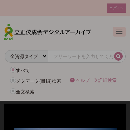
メ
ログイン
イ
ユ
ン
ー
コ
ザ
ン
Togg
テ
ー
ン
ア
ツ
カ
に
検索
ウ
移
動
ン
すべて
ト
ヘルプ
詳細検索
メタデータ(目録)検索
メ
全文検索
ニ
ュ
ー