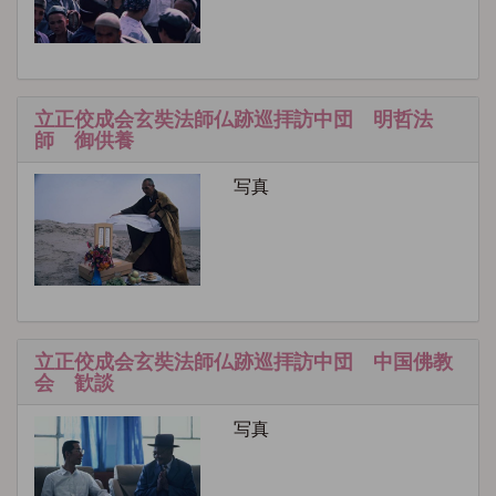
立正佼成会玄奘法師仏跡巡拝訪中団 明哲法
師 御供養
写真
立正佼成会玄奘法師仏跡巡拝訪中団 中国佛教
会 歓談
写真