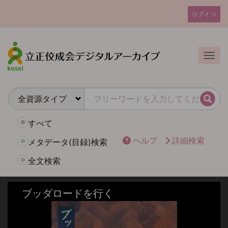
メ
ログイン
イ
ユ
ン
ー
コ
ザ
ン
Togg
テ
ー
ン
ア
ツ
カ
に
検索
ウ
移
動
ン
すべて
ト
ヘルプ
詳細検索
メタデータ(目録)検索
メ
全文検索
ニ
ュ
ー