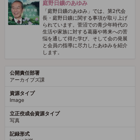
庭野日鑛のあゆみ
「庭野日鑛のあゆみ」では、第2代会
長・庭野日鑛に関する事項が取り上げ
られています。菅沼での青少年時代の
生活や家族に対する葛藤や将来への苦
悩を通して得た学び、そして会の発展
と会員の指導に尽力したあゆみを紹介
します。
公開責任部署
アーカイブズ課
資源タイプ
Image
立正佼成会資源タイプ
写真
記録形式