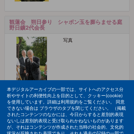
観蓮会 朔日参り シャボン玉を膨らませる庭
野日鑛2代会長
写真
本デジタルアーカイブの一部では、サイトへのアクセス分
析やサイトの利便性向上を目的として、クッキー(cookie)
を使用しています。詳細は利用規約をご覧ください。 同意
学林創設60周年記念式典ならびに学林合同入林
できない場合は ブラウザのタブを閉じてください。 （掲載
式 庭野日鑛2代会長 法話
されたコンテンツのなかには、今日からすると差別的表現
ないしは差別的表現と受け取られかねないものがあります
写真
が、それはコンテンツが作成された当時の社会的、文化的
状況が反映された表現であり、それも過去の記録の一部で