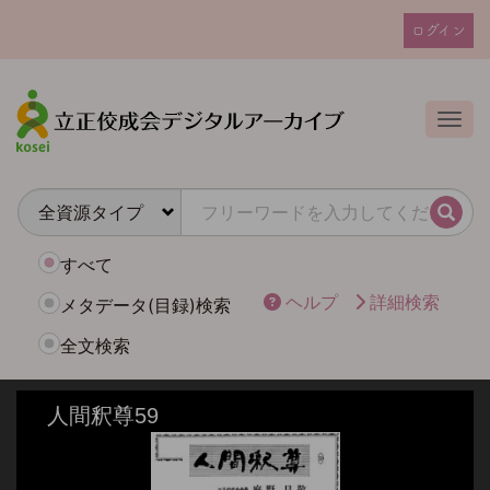
メ
ログイン
イ
ユ
ン
ー
コ
ザ
ン
Togg
テ
ー
ン
ア
ツ
カ
に
検索
ウ
移
動
ン
すべて
ト
ヘルプ
詳細検索
メタデータ(目録)検索
メ
全文検索
ニ
ュ
ー