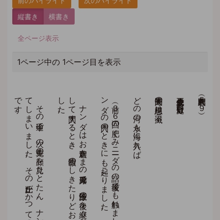
縦書き
横書き
全ページ表示
1ページ中の 1ページ目を表示
ウ
パ
リ
は
カ
ピ
ラ
バ
ス
ト
の
で
し
た
が
、
あ
る
と
き
を
そ
る
お
が
急
に
え
た
の
で
に
っ
て
に
く
と
、
シ
ッ
ダ
ル
タ
が
と
な
っ
て
っ
て
ら
れ
、
そ
の
た
ぐ
い
な
き
を
っ
て
す
る
が
い
の
だ
と
い
う
こ
と
、
し
か
も
で
は
の
を
わ
ず
に
わ
れ
る
の
だ
と
き
、
び
ん
で
し
た
の
で
し
た
。
そ
う
し
た
も
あ
り
、
ひ
た
す
ら
を
っ
て
し
ま
し
た
の
で
、
つ
い
に
で
一」
と
め
ら
れ
る
ま
で
に
な
っ
た
の
で
し
た
。
そ
の
途中で
、
次の
先輩の
顔を
見た
と
た
ん
、
ナ
ン
ダ
は
困惑の
色を
浮か
べ
て
立ち
つ
く
し
て
し
ま
い
ま
し
た
。
そ
の
比丘が
か
つ
て
奴隷階級の
身だ
っ
た
ウ
パ
リ
だ
っ
た
か
ら
で
す
。
ナ
ン
ダ
は
お
釈迦さ
ま
の
異母弟で
、
浄飯王の
後を
継ぐ
べ
き
王子で
し
た
。
そ
の
ナ
ン
ダ
が
出家
し
て
入門す
る
と
き
、
教団の
し
き
た
り
ど
お
り
、
先輩の
足に
額を
つ
け
て
礼拝し
て
い
ま
し
た
。
前（３
６
回）の
肥く
み
ニ
ーダ
の
話の
最後で
も
触れ
ま
し
た
が
、
同じ
よ
う
な
こ
と
が
ナ
ン
ダ
の
入門の
と
き
に
も
起こ
り
ま
し
た
どの河の水も海に入れば
人間平等の思想は不滅
立正佼成会会長 庭野日敬
人間釈尊（５９）