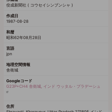
佼成新聞社 ( コウセイシンブンシャ )
作成日
1987-08-28
和暦
昭和62年08月28日
言語
jpn
地理空間情報
舎衛城
Googleコード
G23P+CH4 舎衛城, インド ウッタル・プラデーシュ
住所
Shravasti, Khargupur, Uttar Pradesh 271805 インド