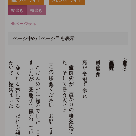
縦書き
横書き
全ページ表示
1ページ中の 1ページ目を表示
の
に
と
い
わ
れ
る
お
が
お
ら
れ
る
か
ら
、
そ
の
お
に
お
い
し
て
ご
ら
ん
。
薬を
く
れ
と
言わ
れ
て
も
、
だ
れ
も
相手に
し
ま
せ
ん
。
た
だ
一人、
心す
ぐ
れ
た
男
が
い
て
、
彼女に
告げ
ま
し
た
。
と
け
ん
め
い
に
頼む
の
で
し
た
。
こ
の
女は
商人の
妻で
キ
サ
ー・ゴ
ータ
ミ
ーと
い
い
ま
し
た
が
、
一人子を
急病で
失っ
て
半狂乱に
な
っ
て
い
た
の
で
し
た
「この子に薬をください。お願いします」
、
舎衛城の
町を
一人の
女が
、
三歳ば
か
り
の
子供の
死体を
抱い
て
、
フ
ラ
フ
ラ
と
歩き
回っ
て
い
ま
し
た
。
そ
し
て
行き
会う
人ご
と
に
死んだ子を抱いて歩く女
釈尊の絶妙な方便
立正佼成会会長 庭野日敬
人間釈尊（３８）