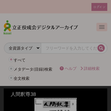
メ
ログイン
イ
ユ
ン
ー
コ
ザ
ン
Togg
テ
ー
ン
ア
ツ
カ
に
検索
ウ
移
動
ン
すべて
ト
ヘルプ
詳細検索
メタデータ(目録)検索
メ
全文検索
ニ
ュ
ー