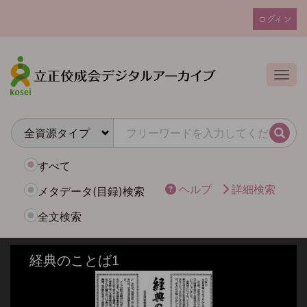
メ
ログイン
イ
ユ
ン
ー
コ
ザ
ン
Togg
テ
ー
ン
ア
ツ
カ
に
検索
ウ
移
動
ン
すべて
ト
ヘルプ
詳細検索
メタデータ(目録)検索
メ
全文検索
ニ
ュ
ー