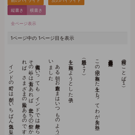
縦書き
横書き
全ページ表示
1ページ中の 1ページ目を表示
イ
ン
ド
の
町で
は
朝が
い
ち
ば
ん
活気を
呈し
ま
す
。
米や
粟や
麦を
平た
い
ザ
ル
に
入れ
て
並べ
て
い
る
商店、
さ
か
ん
に
客を
呼ん
で
い
る
香辛料の
店、
野菜を
て
ん
び
ん
棒で
か
つ
い
で
売り
に
来た
農婦、
羊の
群れ
を
追っ
て
草原へ
急ぐ
少年な
ど
、
た
い
へ
ん
な
に
ぎ
わ
い
で
す
。
舎衛城と
い
っ
て
も
、
イ
ン
ド
で
は
外敵か
ら
守る
た
め
に
町全体が
城壁に
囲ま
れ
て
い
て
、
そ
の
中に
は
王宮も
あ
れ
ば
、
武士た
ち
の
館（や
か
た
）も
あ
れ
ば
、
長者の
邸（や
し
き
）も
あ
れ
ば
、
さ
ま
ざ
ま
の
民家も
あ
る
の
で
す
。
あ
る
朝、
お
釈迦さ
ま
は
い
つ
も
の
よ
う
に
阿難を
連れ
て
舎衛城を
托鉢し
て
い
ら
っ
し
ゃ
い
ま
し
た
土を布施しようとした子供
（賢愚経 １７）
この小児の布施した土をもってわが房を塗れ
立正佼成会会長 庭野日敬
経典のことば（１）