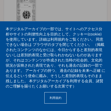
本デジタルアーカイブの一部では、サイトへのアクセス分
析やサイトの利便性向上を目的として、クッキー(cookie)
を使用しています。詳細は利用規約をご覧ください。 同意
できない場合は ブラウザのタブを閉じてください。 （掲載
経典のことば12
されたコンテンツのなかには、今日からすると差別的表現
ないしは差別的表現と受け取られかねないものがあります
機関紙誌
が、それはコンテンツが作成された当時の社会的、文化的
状況が反映された表現であり、それも過去の記録の一部で
あります。 アーカイブの持つ、 過去の記録を未来へ正確 に
伝えるという使命に鑑み、そうした差別的表現もそのまま
残しました。 本デジタルアーカイブを利用する会員、諸賢
のご理解を賜りたくお願いする次第です）
利用規約