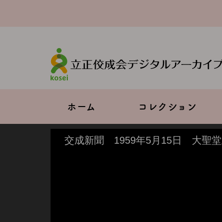
メ
イ
ン
コ
ン
テ
ン
ツ
に
移
Main
ホーム
コレクション
動
navigation