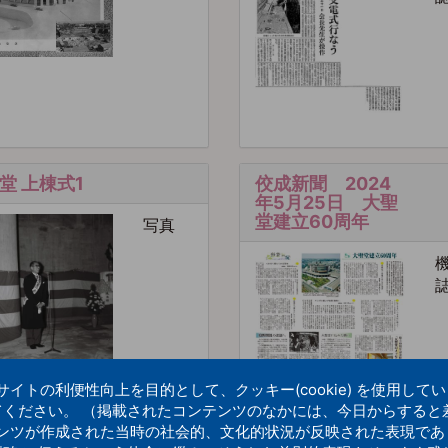
堂 上棟式1
佼成新聞 2024
年5月25日 大聖
堂建立60周年
写真
トの利便性向上を目的として、クッキー(cookie) を使用して
てください。 （掲載されたコンテンツのなかには、今日からすると
ンツが作成された当時の社会的、文化的状況が反映された表現であ