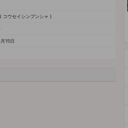
( コウセイシンブンシャ )
5
5月15日