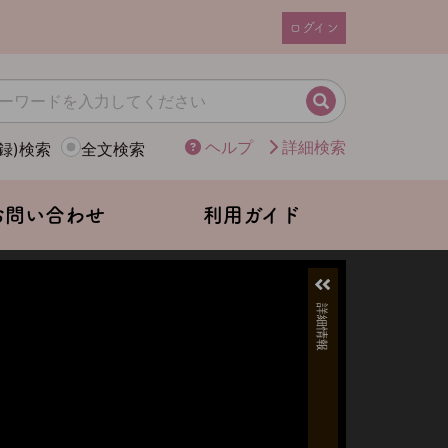
ログイン
ユ
ー
ザ
検索
ー
ヘルプ
詳細検索
録)検索
全文検索
ア
カ
ウ
お問い合わせ
利用ガイド
ン
ト
メ
ニ
ュ
ー