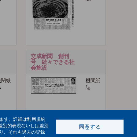
交成新聞 創刊
号 続々できる社
会施設
機関紙
機関紙
誌
誌
います。詳細は利用規約
差別的表現ないしは差別
同意する
り、それも過去の記録