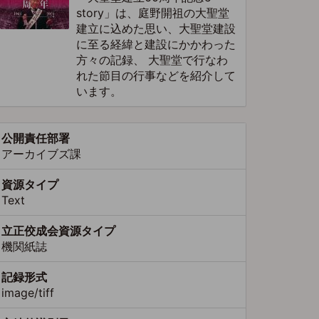
story」は、庭野開祖の大聖堂
建立に込めた思い、大聖堂建設
に至る経緯と建設にかかわった
方々の記録、 大聖堂で行なわ
れた節目の行事などを紹介して
います。
公開責任部署
アーカイブズ課
資源タイプ
Text
立正佼成会資源タイプ
機関紙誌
記録形式
image/tiff