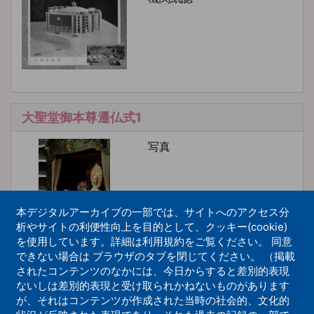
大聖堂御本尊遷仏式1
写真
本デジタルアーカイブの一部では、サイトへのアクセス分
析やサイトの利便性向上を目的として、クッキー(cookie)
を使用しています。詳細は利用規約をご覧ください。 同意
できない場合は ブラウザのタブを閉じてください。 （掲載
されたコンテンツのなかには、今日からすると差別的表現
ないしは差別的表現と受け取られかねないものがあります
完成間近の大聖堂をスケッチする山下清
が、それはコンテンツが作成された当時の社会的、文化的