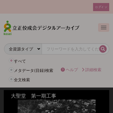
メ
ログイン
イ
ユ
ン
ー
コ
ザ
ン
Togg
テ
ー
ン
ア
ツ
カ
に
検索
ウ
移
動
ン
すべて
ト
ヘルプ
詳細検索
メタデータ(目録)検索
メ
全文検索
ニ
ュ
ー