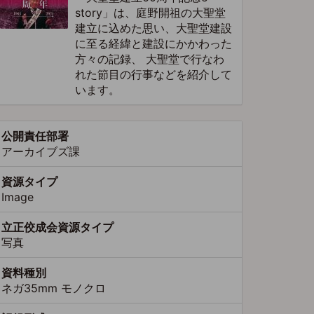
story」は、庭野開祖の大聖堂
建立に込めた思い、大聖堂建設
に至る経緯と建設にかかわった
方々の記録、 大聖堂で行なわ
れた節目の行事などを紹介して
います。
公開責任部署
アーカイブズ課
資源タイプ
Image
立正佼成会資源タイプ
写真
資料種別
ネガ35mm モノクロ