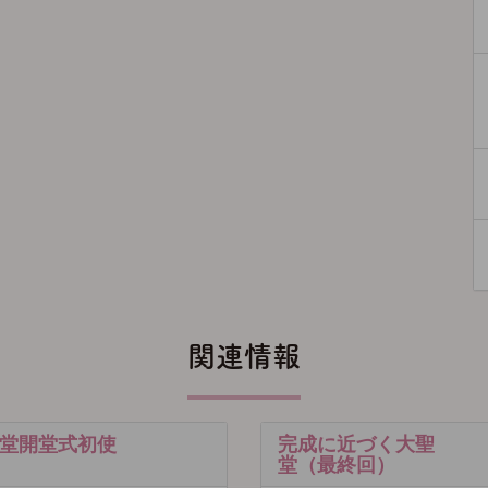
関連情報
堂開堂式初使
完成に近づく大聖
堂（最終回）