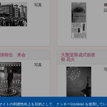
写真
清画伯 来会
大聖堂落成式前夜
祭 花火
写真
トの利便性向上を目的として、クッキー(cookie) を使用して