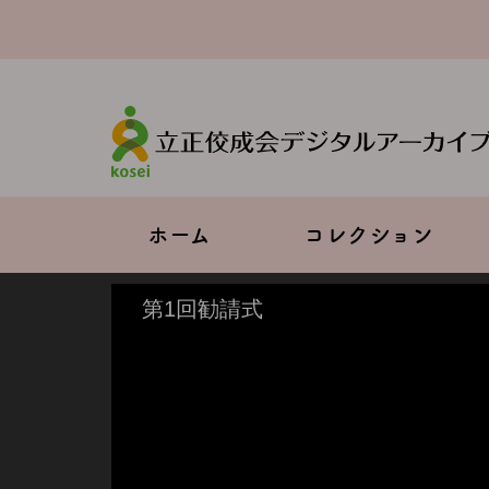
メ
イ
ン
コ
ン
テ
ン
ツ
に
移
Main
ホーム
コレクション
動
navigation