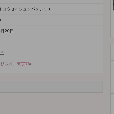
( コウセイシュッパンシャ )
0
4月20日
聖堂
X 杉並区、東京都