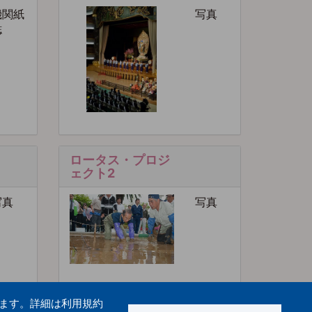
機関紙
写真
誌
ロータス・プロジ
ェクト2
写真
写真
います。詳細は利用規約