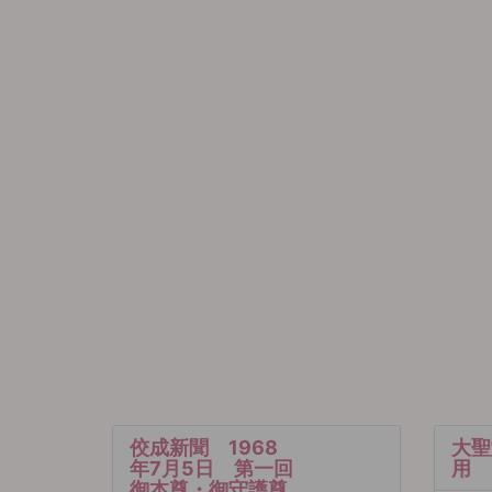
佼成新聞 1968
大聖
年7月5日 第一回
用
御本尊・御守護尊