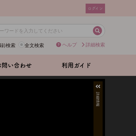
ログイン
ユ
ー
ザ
検索
ー
ヘルプ
詳細検索
録)検索
全文検索
ア
カ
ウ
お問い合わせ
利用ガイド
ン
ト
メ
ニ
ュ
ー