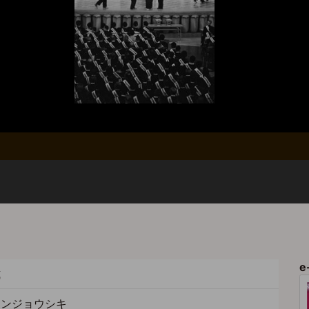
e
式
カンジョウシキ