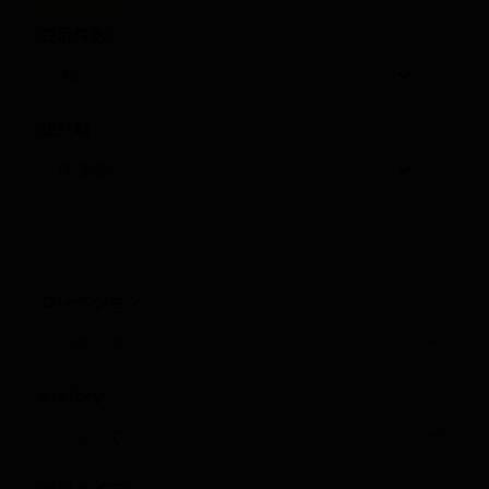
表示件数
並び順
詳細検索
コレクション
e-story
資源タイプ