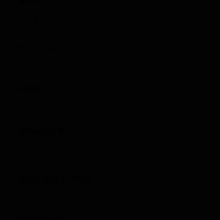
タイトル名
作成者
公開責任部署
作成日(西暦 or 和暦)