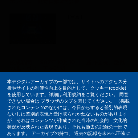
ポジウム 庭野日鑛2代会長
【写真】
佼成新聞 1997年10月10日 庭野会長、激戦
の地・ボスニアを訪問
本デジタルアーカイブの一部では、サイトへのアクセス分
【機関紙誌】
析やサイトの利便性向上を目的として、クッキー(cookie)
を使用しています。詳細は利用規約をご覧ください。 同意
できない場合は ブラウザのタブを閉じてください。 （掲載
されたコンテンツのなかには、今日からすると差別的表現
ないしは差別的表現と受け取られかねないものがあります
が、それはコンテンツが作成された当時の社会的、文化的
状況が反映された表現であり、それも過去の記録の一部で
あります。 アーカイブの持つ、 過去の記録を未来へ正確 に