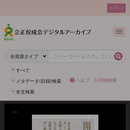
メ
ログイン
イ
ユ
ン
ー
コ
ザ
ン
Togg
テ
ー
ン
ア
ツ
カ
に
検索
ウ
移
動
ン
すべて
ト
ヘルプ
詳細検索
メタデータ(目録)検索
メ
全文検索
ニ
ュ
ー