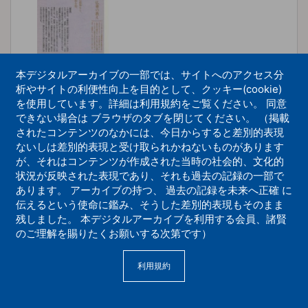
本デジタルアーカイブの一部では、サイトへのアクセス分
析やサイトの利便性向上を目的として、クッキー(cookie)
を使用しています。詳細は利用規約をご覧ください。 同意
躍進2000年03月号 開祖さま一仏乗の教え
できない場合は ブラウザのタブを閉じてください。 （掲載
「三帰依」
されたコンテンツのなかには、今日からすると差別的表現
ないしは差別的表現と受け取られかねないものがあります
機関紙誌
が、それはコンテンツが作成された当時の社会的、文化的
状況が反映された表現であり、それも過去の記録の一部で
あります。 アーカイブの持つ、 過去の記録を未来へ正確 に
伝えるという使命に鑑み、そうした差別的表現もそのまま
残しました。 本デジタルアーカイブを利用する会員、諸賢
のご理解を賜りたくお願いする次第です）
利用規約