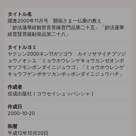
タイトル名
躍進2000年11月号 開祖さま一仏乗の教え
「妙法蓮華経観世音菩薩普門品第二十五」「妙法蓮華
経普賢菩薩勧発品第二十八」
タイトルヨミ
ヤクシン2000ネン11ガツゴウ カイソサマイチブツジ
ョウノオシエ「ミョウホウレンゲキョウカンゼオンボ
サツフモンポンダイニジュウゴ」「ミョウホウレンゲ
キョウフゲンボサツカンボッポンダイニジュウハチ」
作成者
佼成出版社 ( コウセイシュッパンシャ )
作成日
2000-10-20
和暦
平成12年10月20日