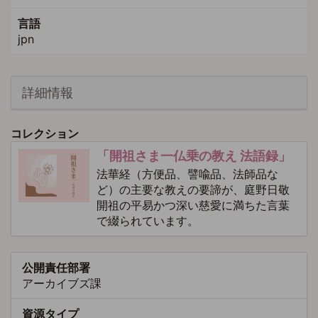
言語
jpn
詳細情報
コレクション
「開祖さま一仏乗の教え 法語録」
法華経（方便品、譬喩品、法師品な
ど）の主要な教えの要諦が、庭野日敬
開祖の平易かつ深い慈愛に満ちた言葉
で綴られています。
公開責任部署
アーカイブズ課
資源タイプ