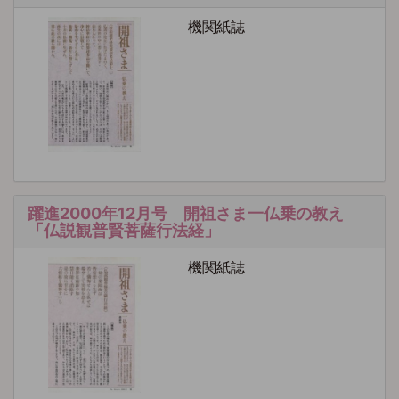
機関紙誌
躍進2000年12月号 開祖さま一仏乗の教え
「仏説観普賢菩薩行法経」
機関紙誌