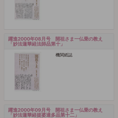
躍進2000年08月号 開祖さま一仏乗の教え
「妙法蓮華経法師品第十」
機関紙誌
躍進2000年09月号 開祖さま一仏乗の教え
「妙法蓮華経提婆達多品第十二」